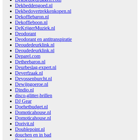
Dekbeddengoed.nl
Dekbedovertrekkenkopen.nl
Dekoffiebaron.nl
Dekoffieboon.nl
DeKrijgerMuziek.nl
Deodorant
Deodorant en antitranspiratie
Deoudedeurklink.nl
Deoudedeurklink.nl
Deparel.com
Detheebaron.nl
Deurbeslag-expert.nl
Deverfzaak.nl
Devossenburcht.nl
Dewijngoeroe.nl
Dindio.nl
disco-glitter-brillen
DJ Gear
Doehetbudget.nl
Domoticahouse.nl
Domoticahouse.nl
Dorivit.nl
Doublepoint.nl
douchen en in bad