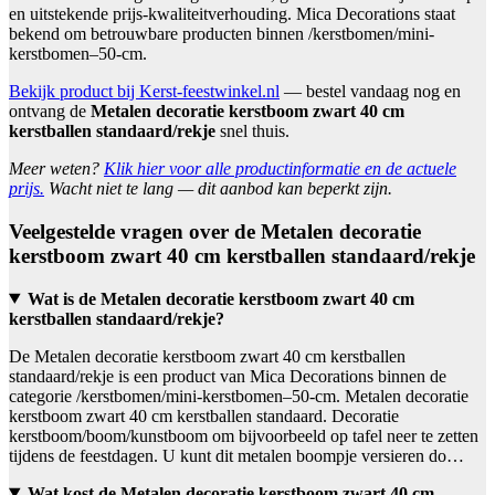
en uitstekende prijs-kwaliteitverhouding. Mica Decorations staat
bekend om betrouwbare producten binnen /kerstbomen/mini-
kerstbomen–50-cm.
Bekijk product bij Kerst-feestwinkel.nl
— bestel vandaag nog en
ontvang de
Metalen decoratie kerstboom zwart 40 cm
kerstballen standaard/rekje
snel thuis.
Meer weten?
Klik hier voor alle productinformatie en de actuele
prijs.
Wacht niet te lang — dit aanbod kan beperkt zijn.
Veelgestelde vragen over de Metalen decoratie
kerstboom zwart 40 cm kerstballen standaard/rekje
Wat is de Metalen decoratie kerstboom zwart 40 cm
kerstballen standaard/rekje?
De Metalen decoratie kerstboom zwart 40 cm kerstballen
standaard/rekje is een product van Mica Decorations binnen de
categorie /kerstbomen/mini-kerstbomen–50-cm. Metalen decoratie
kerstboom zwart 40 cm kerstballen standaard. Decoratie
kerstboom/boom/kunstboom om bijvoorbeeld op tafel neer te zetten
tijdens de feestdagen. U kunt dit metalen boompje versieren do…
Wat kost de Metalen decoratie kerstboom zwart 40 cm