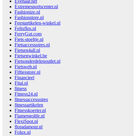
Evenaar.net
Extremesportscenter.nl
Fashionize.nl
Fashionstore.nl
Feestartikelen-winkel.nl
Felixflos.nl
FerryGut.com
Fiets-stoeltje.nl
Fietsaccessoires.nl
Fietsen4all.nl
Fietsenwinkel.be
Fietsonderdelenoutlet.nl
Fietsweb.nl
Fiftiesstore.nl
Financieel
Fital.nl
fitness
Fitness24.nl
fitnessaccessoires
fitnessartikelen
Fitnesskoerier.nl
Flamengolife.nl
FlexiSpot.nl
floradamour.nl
Folux.nl