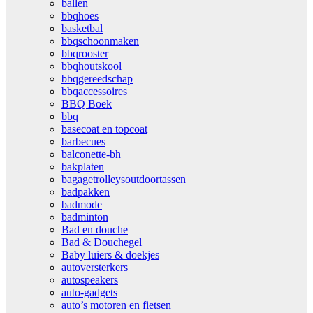
ballen
bbqhoes
basketbal
bbqschoonmaken
bbqrooster
bbqhoutskool
bbqgereedschap
bbqaccessoires
BBQ Boek
bbq
basecoat en topcoat
barbecues
balconette-bh
bakplaten
bagagetrolleysoutdoortassen
badpakken
badmode
badminton
Bad en douche
Bad & Douchegel
Baby luiers & doekjes
autoversterkers
autospeakers
auto-gadgets
auto’s motoren en fietsen