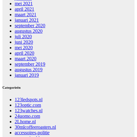
mei 2021
april 2021
maart 2021
januari 2021
september 2020
augustus 2020
juli 2020
juni 2020
mei 2020
april 2020
maart 2020
september 2019
augustus 2019
januari 2019
Categorieën
123ledspots.nl
123optic.com
123watches.nl
24uomo.com
2Lhome.nl
30mlcoffeeroasters.nl
accessoires-politie