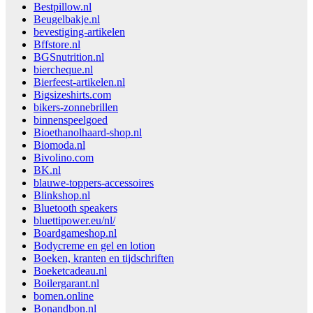
Bestpillow.nl
Beugelbakje.nl
bevestiging-artikelen
Bffstore.nl
BGSnutrition.nl
biercheque.nl
Bierfeest-artikelen.nl
Bigsizeshirts.com
bikers-zonnebrillen
binnenspeelgoed
Bioethanolhaard-shop.nl
Biomoda.nl
Bivolino.com
BK.nl
blauwe-toppers-accessoires
Blinkshop.nl
Bluetooth speakers
bluettipower.eu/nl/
Boardgameshop.nl
Bodycreme en gel en lotion
Boeken, kranten en tijdschriften
Boeketcadeau.nl
Boilergarant.nl
bomen.online
Bonandbon.nl