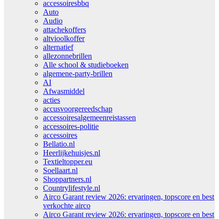
accessoiresbbq
Auto
Audio
attachekoffers
altvioolkoffer
alternatief
allezonnebrillen
Alle school & studieboeken
algemene-party-brillen
AI
Afwasmiddel
acties
accusvoorgereedschap
accessoiresalgemeenreistassen
accessoires-politie
accessoires
Bellatio.nl
Heerlijkehuisjes.nl
Textieltopper.eu
Soellaart.nl
Shoppartners.nl
Countrylifestyle.nl
Airco Garant review 2026: ervaringen, topscore en best
verkochte airco
Airco Garant review 2026: ervaringen, topscore en best