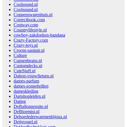
Coolsound.nl
Coolsound.nl
Coppenswarenhuis.nl
Correctbook.com
Costway.com
Countrylifestyle.nl
cowboy-zakdoeken-bandana
Crazy-Factory.com
Crazy-toys.nl
Croom-sanitair.nl
Culture
Cupsenbeans.nl
Customdecks.nl
CuteStuff.nl
Dahon-vouwfietsen.nl
dames-parfum
dames-zonnebrillen
dameskleding
Dartshopleiden.nl
Dating
DeBallonnensite.nl
DeBloemist.nl
Deboerlederwarenenbijoux.nl
Deijsvogel.nl
Dekbedbedrukken.com