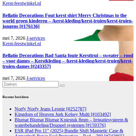
Kerst-feestwinkel.nl
Bellatio Decorations Fout kerst shirt Merry Christmas to the
world groen kinderen – /kerst-kleding/kerst-truien/kerst-truien-
jongens [#176136]
mei 7, 2026
J-services
Kerst-feestwinkel.nl
Bellatio Decorations Bad Santa foute Kersttrui – sweater – rood
– voor dames – Kerstkleding – /kerst-kleding/kerst-truien/kerst-
truien-dames [#243357]
mei 7, 2026
J-services
Recente berichten
Norfy Norfy Jeans Leonie [#252787]
Kingdom of Heaven Jurk Kelsey Multi [#103492]
Blumat Blumat Blumat Kniestuk 8mm – Irrigatiesysteem &
waterbehandeling/Druppel systemen [#159376]
ESR iPad Pro 11" (2025) Bundle Shift Magnetic Case &