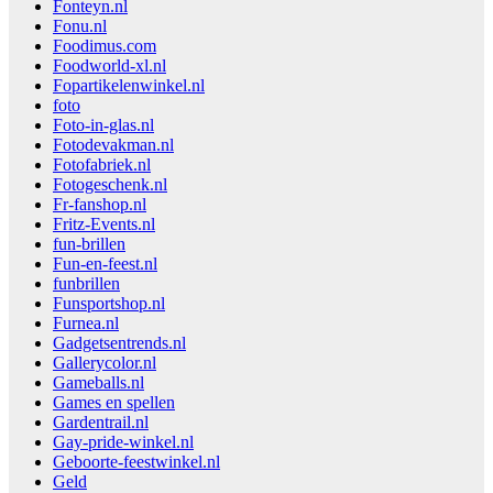
Fonteyn.nl
Fonu.nl
Foodimus.com
Foodworld-xl.nl
Fopartikelenwinkel.nl
foto
Foto-in-glas.nl
Fotodevakman.nl
Fotofabriek.nl
Fotogeschenk.nl
Fr-fanshop.nl
Fritz-Events.nl
fun-brillen
Fun-en-feest.nl
funbrillen
Funsportshop.nl
Furnea.nl
Gadgetsentrends.nl
Gallerycolor.nl
Gameballs.nl
Games en spellen
Gardentrail.nl
Gay-pride-winkel.nl
Geboorte-feestwinkel.nl
Geld