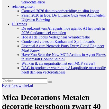
verkochte airco
seizoensgidsen
Carnaval 2026 datum voorbereiding en slim kopen
Pasen 2026 in Ede: De Ultieme Gids voor Activiteiten,
Uitjes en Beleving
IT Trends
De opkomst van AI-agents: hoe agentic AI het werk in
2026 fundamenteel verandert
Hoe AI de Focus Verlegt naar Waardecreatie
Condensed views on Kanban and Sprint boards
Essential Azure Network Ports Every Cloud Engineer
Must Know
Have You Seen the New MCP Actions in Agent Flows
in Microsoft Copilot Studio?
Wat kan ik als organisatie met een MCP Server?
RAG in productie: waarom je AI-applicatie meer nodig
heeft dan een vectordatabase
Kerst-feestwinkel.nl
Mica Decorations Metalen
decoratie kerstboom zwart 40