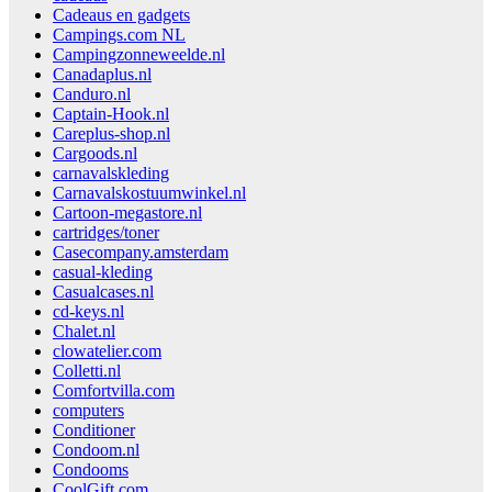
Cadeaus en gadgets
Campings.com NL
Campingzonneweelde.nl
Canadaplus.nl
Canduro.nl
Captain-Hook.nl
Careplus-shop.nl
Cargoods.nl
carnavalskleding
Carnavalskostuumwinkel.nl
Cartoon-megastore.nl
cartridges/toner
Casecompany.amsterdam
casual-kleding
Casualcases.nl
cd-keys.nl
Chalet.nl
clowatelier.com
Colletti.nl
Comfortvilla.com
computers
Conditioner
Condoom.nl
Condooms
CoolGift.com