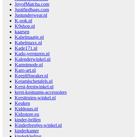
JoyofMatcha.com
Justifiedbags.com
Justunderwear.nl
K-ook.nl
K9shop.nl
kaarsen
Kabelmaatje.nl
Kabelmaxx.nl
Kade171.nl
Kado-versturen.nl
Kalenderwinkel.nl
Kamstmode.nl
Karo-art.nl
KeepItSneaker.nl
Keramischetafels.nl
Kerst-feestwinkel.nl
kerst-kostuums-accessoires
Kersttruien-winkel.nl
Keuken
Kiddeaus.nl
Kidzstore.eu
kinder-brillen
Kinderfeestjes-winkel.nl
kinderkamer
kinderkleding