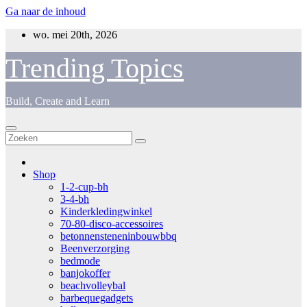
Ga naar de inhoud
wo. mei 20th, 2026
Trending Topics
Build, Create and Learn
Shop
1-2-cup-bh
3-4-bh
Kinderkledingwinkel
70-80-disco-accessoires
betonnensteneninbouwbbq
Beenverzorging
bedmode
banjokoffer
beachvolleybal
barbequegadgets