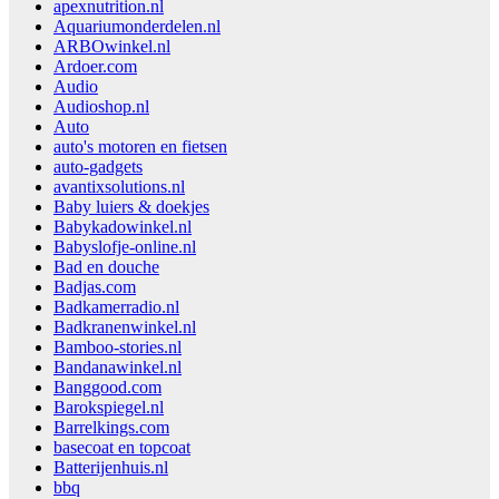
apexnutrition.nl
Aquariumonderdelen.nl
ARBOwinkel.nl
Ardoer.com
Audio
Audioshop.nl
Auto
auto's motoren en fietsen
auto-gadgets
avantixsolutions.nl
Baby luiers & doekjes
Babykadowinkel.nl
Babyslofje-online.nl
Bad en douche
Badjas.com
Badkamerradio.nl
Badkranenwinkel.nl
Bamboo-stories.nl
Bandanawinkel.nl
Banggood.com
Barokspiegel.nl
Barrelkings.com
basecoat en topcoat
Batterijenhuis.nl
bbq