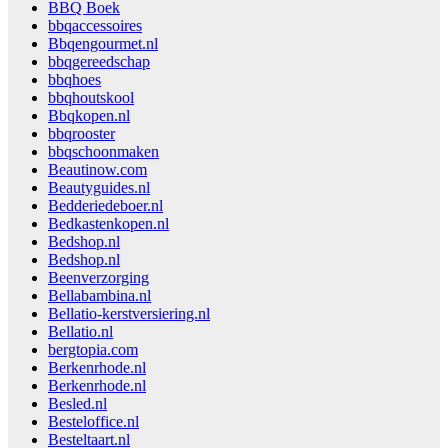
BBQ Boek
bbqaccessoires
Bbqengourmet.nl
bbqgereedschap
bbqhoes
bbqhoutskool
Bbqkopen.nl
bbqrooster
bbqschoonmaken
Beautinow.com
Beautyguides.nl
Bedderiedeboer.nl
Bedkastenkopen.nl
Bedshop.nl
Bedshop.nl
Beenverzorging
Bellabambina.nl
Bellatio-kerstversiering.nl
Bellatio.nl
bergtopia.com
Berkenrhode.nl
Berkenrhode.nl
Besled.nl
Besteloffice.nl
Besteltaart.nl