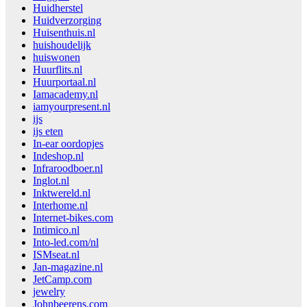
Huidherstel
Huidverzorging
Huisenthuis.nl
huishoudelijk
huiswonen
Huurflits.nl
Huurportaal.nl
Iamacademy.nl
iamyourpresent.nl
ijs
ijs eten
In-ear oordopjes
Indeshop.nl
Infraroodboer.nl
Inglot.nl
Inktwereld.nl
Interhome.nl
Internet-bikes.com
Intimico.nl
Into-led.com/nl
ISMseat.nl
Jan-magazine.nl
JetCamp.com
jewelry
Johnbeerens.com