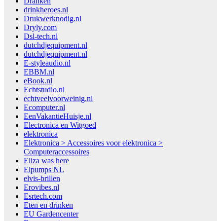
Dranken
drinkheroes.nl
Drukwerknodig.nl
Dryly.com
Dsl-tech.nl
dutchdjequipment.nl
dutchdjequipment.nl
E-styleaudio.nl
EBBM.nl
eBook.nl
Echtstudio.nl
echtveelvoorweinig.nl
Ecomputer.nl
EenVakantieHuisje.nl
Electronica en Witgoed
elektronica
Elektronica > Accessoires voor elektronica >
Computeraccessoires
Eliza was here
Elpumps NL
elvis-brillen
Erovibes.nl
Esrtech.com
Eten en drinken
EU Gardencenter