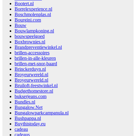
Bootert.nl
Borrelexperience.nl
Boschmolenplas.nl
Bourgini.com
Bouw
Bouwlampkoning.nl
bouwspeelgoed
Boxbrownies.nl
Brandpreventiewinkel.nl
brillen-accessoires
brillen-in-alle-kleuren
brillen-met-snor-baard
Brinckerduyn.nl
Broyeurwereld.nl
Broyeurwereld.nl
Bruiloft-feestwinkel.nl
Budgethomestore.nl
bukserjeans.com
Bundles.nl
Bungalow.Net
Bungalowparkcampanula.nl
Bushpappa.nl
Buythistoday.eu
cadeau
cadeaus