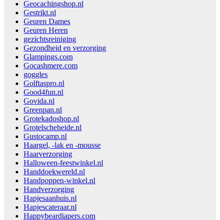
Geocachingshop.nl
Gestrikt.nl
Geuren Dames
Geuren Heren
gezichtsreiniging
Gezondheid en verzorging
Glampings.com
Gocashmere.com
goggles
Golftaspro.nl
Good4fun.nl
Govida.nl
Greenpan.nl
Grotekadoshop.nl
Grotelscheheide.nl
Gustocamp.nl
Haargel, -lak en -mousse
Haarverzorging
Halloween-feestwinkel.nl
Handdoekwereld.nl
Handpoppen-winkel.nl
Handverzorging
Hapjesaanhuis.nl
Hapjescateraar.nl
Happybeardiapers.com