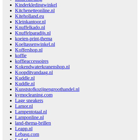
Kinderkledingwinkel
Kitchenetteonline.nl
Kiteholland.eu
Kleinkantoor.nl
Knuffelkado.nl
Knuffelparadijs.nl
koeien-print-thema
Koeltassenwinkel.nl
Koffershop.nl
koffie
koffieaccessoires
Kokendwaterkranenshop.nl
Koopditvandaag.nl
Kuddle.nl
Kuddle.nl
Kunststofkozijnengroothandel.nl
kymocleaning.com
Lage sneakers
Lamor.nl
Lampentotaal.nl
Lamponline.nl
land-thema-brillen
Leapp.nl
Lebasq.com
Led.nl