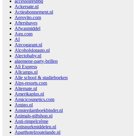
accessoiresbbq
Ackersate.nl
Actieabonnement.nl
Aerovito.com
Aftershaves
Afwasmiddel
Agu.com
AI
Aircogarant.nl
Alcoholslotauto.nl
Alectobaby.nl
algemene-party-brillen
Ali Express
Allcamps.nl
Alle school & studieboeken
Alps-resorts.com
Alternate.nl
Amerikaplus.nl
Amicicosmetics.com
Amigo.nl
Amsterdamboekbinder.nl
Animals-giftshop.nl
Anti-rimpelcrème
Antisnurkmiddelen.nl
Aparthotelzoutelande.nl