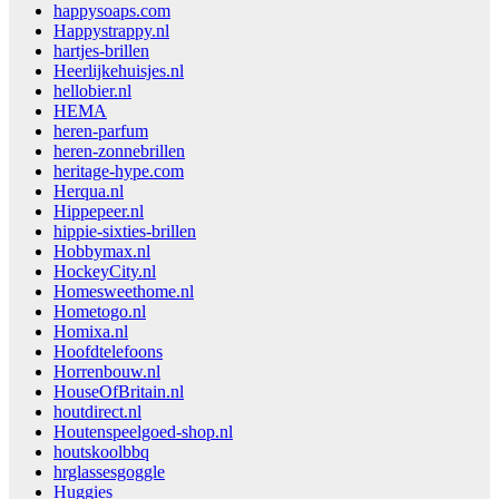
happysoaps.com
Happystrappy.nl
hartjes-brillen
Heerlijkehuisjes.nl
hellobier.nl
HEMA
heren-parfum
heren-zonnebrillen
heritage-hype.com
Herqua.nl
Hippepeer.nl
hippie-sixties-brillen
Hobbymax.nl
HockeyCity.nl
Homesweethome.nl
Hometogo.nl
Homixa.nl
Hoofdtelefoons
Horrenbouw.nl
HouseOfBritain.nl
houtdirect.nl
Houtenspeelgoed-shop.nl
houtskoolbbq
hrglassesgoggle
Huggies