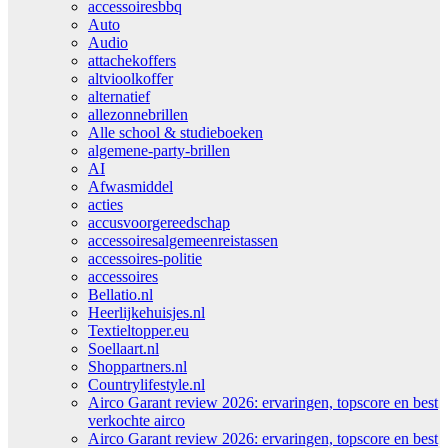
accessoiresbbq
Auto
Audio
attachekoffers
altvioolkoffer
alternatief
allezonnebrillen
Alle school & studieboeken
algemene-party-brillen
AI
Afwasmiddel
acties
accusvoorgereedschap
accessoiresalgemeenreistassen
accessoires-politie
accessoires
Bellatio.nl
Heerlijkehuisjes.nl
Textieltopper.eu
Soellaart.nl
Shoppartners.nl
Countrylifestyle.nl
Airco Garant review 2026: ervaringen, topscore en best
verkochte airco
Airco Garant review 2026: ervaringen, topscore en best