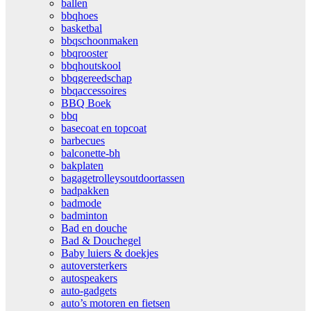
ballen
bbqhoes
basketbal
bbqschoonmaken
bbqrooster
bbqhoutskool
bbqgereedschap
bbqaccessoires
BBQ Boek
bbq
basecoat en topcoat
barbecues
balconette-bh
bakplaten
bagagetrolleysoutdoortassen
badpakken
badmode
badminton
Bad en douche
Bad & Douchegel
Baby luiers & doekjes
autoversterkers
autospeakers
auto-gadgets
auto’s motoren en fietsen