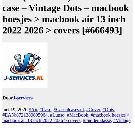
case – Vintage Dots – macbook
hoesjes > macbook air 13 inch
2022 2026 > covers [#666493]
Door
J-services
mei 19, 2026
#Air
,
#Case
,
#Casualcases.nl
,
#Cover
,
#Dots
,
#EAN:8721389805964
,
#Lunso
,
#MacBook
,
#macbook hoesjes >
macbook air 13 inch 2022 2026 > covers
,
#middenklasse
,
#Vintage