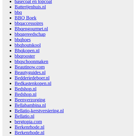
basecoat en topcoat
Batterijenhuis.nl
bbq
BBQ Boek
bbqaccessoires
Bbqengourmet.nl
bbqgereedschap
bbqhoes
bbqhoutskool
Bbqkopen.nl
bbqrooster
bbqschoonmaken
Beautinow.com
Beautyguides.nl
Bedderiedeboer.nl
Bedkastenkopen.nl
Bedshop.nl
Bedshop.nl
Beenverzorging
Bellabambina.nl
Bellatio-kerstversiering.nl
Bellatio.nl
bergtopia.com
Berkenrhode.nl
Berkenrhode.nl