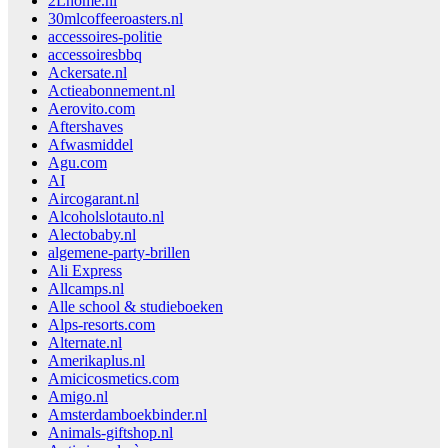
2Lhome.nl
30mlcoffeeroasters.nl
accessoires-politie
accessoiresbbq
Ackersate.nl
Actieabonnement.nl
Aerovito.com
Aftershaves
Afwasmiddel
Agu.com
AI
Aircogarant.nl
Alcoholslotauto.nl
Alectobaby.nl
algemene-party-brillen
Ali Express
Allcamps.nl
Alle school & studieboeken
Alps-resorts.com
Alternate.nl
Amerikaplus.nl
Amicicosmetics.com
Amigo.nl
Amsterdamboekbinder.nl
Animals-giftshop.nl