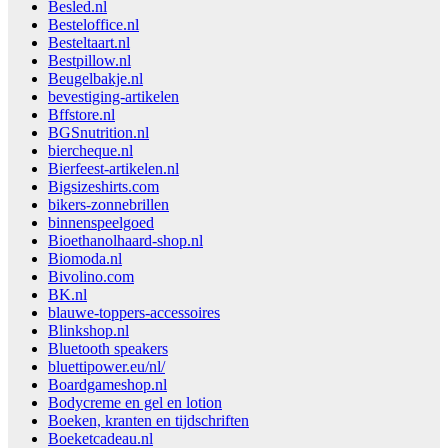
Besled.nl
Besteloffice.nl
Besteltaart.nl
Bestpillow.nl
Beugelbakje.nl
bevestiging-artikelen
Bffstore.nl
BGSnutrition.nl
biercheque.nl
Bierfeest-artikelen.nl
Bigsizeshirts.com
bikers-zonnebrillen
binnenspeelgoed
Bioethanolhaard-shop.nl
Biomoda.nl
Bivolino.com
BK.nl
blauwe-toppers-accessoires
Blinkshop.nl
Bluetooth speakers
bluettipower.eu/nl/
Boardgameshop.nl
Bodycreme en gel en lotion
Boeken, kranten en tijdschriften
Boeketcadeau.nl