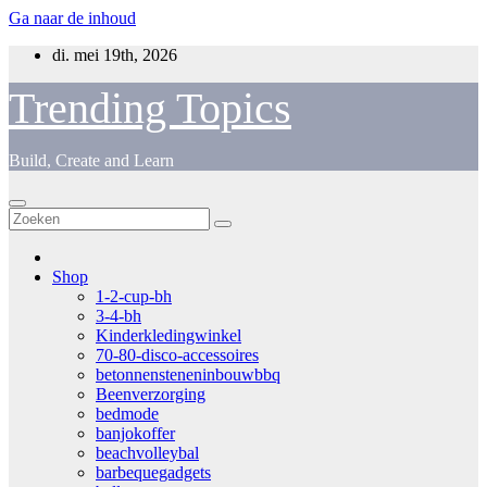
Ga naar de inhoud
di. mei 19th, 2026
Trending Topics
Build, Create and Learn
Shop
1-2-cup-bh
3-4-bh
Kinderkledingwinkel
70-80-disco-accessoires
betonnensteneninbouwbbq
Beenverzorging
bedmode
banjokoffer
beachvolleybal
barbequegadgets