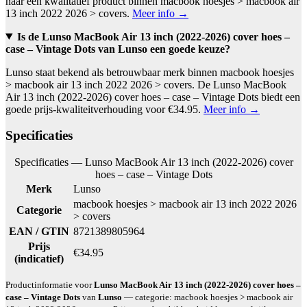
naar een kwalitatief product binnen macbook hoesjes > macbook air
13 inch 2022 2026 > covers.
Meer info →
Is de Lunso MacBook Air 13 inch (2022-2026) cover hoes –
case – Vintage Dots van Lunso een goede keuze?
Lunso staat bekend als betrouwbaar merk binnen macbook hoesjes
> macbook air 13 inch 2022 2026 > covers. De Lunso MacBook
Air 13 inch (2022-2026) cover hoes – case – Vintage Dots biedt een
goede prijs-kwaliteitverhouding voor €34.95.
Meer info →
Specificaties
Specificaties — Lunso MacBook Air 13 inch (2022-2026) cover
hoes – case – Vintage Dots
Merk
Lunso
macbook hoesjes > macbook air 13 inch 2022 2026
Categorie
> covers
EAN / GTIN
8721389805964
Prijs
€34.95
(indicatief)
Productinformatie voor
Lunso MacBook Air 13 inch (2022-2026) cover hoes –
case – Vintage Dots
van
Lunso
— categorie: macbook hoesjes > macbook air