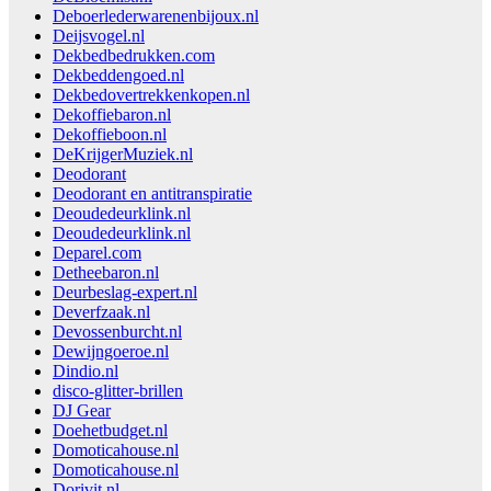
Deboerlederwarenenbijoux.nl
Deijsvogel.nl
Dekbedbedrukken.com
Dekbeddengoed.nl
Dekbedovertrekkenkopen.nl
Dekoffiebaron.nl
Dekoffieboon.nl
DeKrijgerMuziek.nl
Deodorant
Deodorant en antitranspiratie
Deoudedeurklink.nl
Deoudedeurklink.nl
Deparel.com
Detheebaron.nl
Deurbeslag-expert.nl
Deverfzaak.nl
Devossenburcht.nl
Dewijngoeroe.nl
Dindio.nl
disco-glitter-brillen
DJ Gear
Doehetbudget.nl
Domoticahouse.nl
Domoticahouse.nl
Dorivit.nl