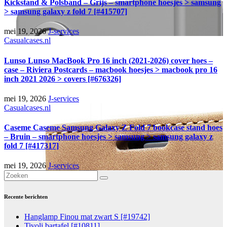
Kickstand & Polsband – Grijs – smartphone hoesjes > samsung
> samsung galaxy z fold 7 [#415707]
mei 19, 2026
J-services
Casualcases.nl
Lunso Lunso MacBook Pro 16 inch (2021-2026) cover hoes –
case – Riviera Postcards – macbook hoesjes > macbook pro 16
inch 2021 2026 > covers [#676326]
mei 19, 2026
J-services
Casualcases.nl
Caseme Caseme Samsung Galaxy Z Fold 7 bookcase stand hoes
– Bruin – smartphone hoesjes > samsung > samsung galaxy z
fold 7 [#417317]
mei 19, 2026
J-services
Recente berichten
Hanglamp Finou mat zwart S [#19742]
Tivoli bartafel [#10811]