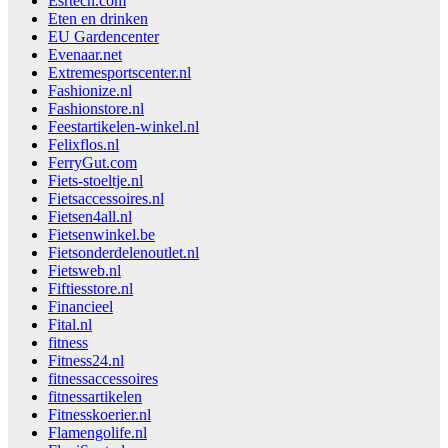
Esrtech.com
Eten en drinken
EU Gardencenter
Evenaar.net
Extremesportscenter.nl
Fashionize.nl
Fashionstore.nl
Feestartikelen-winkel.nl
Felixflos.nl
FerryGut.com
Fiets-stoeltje.nl
Fietsaccessoires.nl
Fietsen4all.nl
Fietsenwinkel.be
Fietsonderdelenoutlet.nl
Fietsweb.nl
Fiftiesstore.nl
Financieel
Fital.nl
fitness
Fitness24.nl
fitnessaccessoires
fitnessartikelen
Fitnesskoerier.nl
Flamengolife.nl