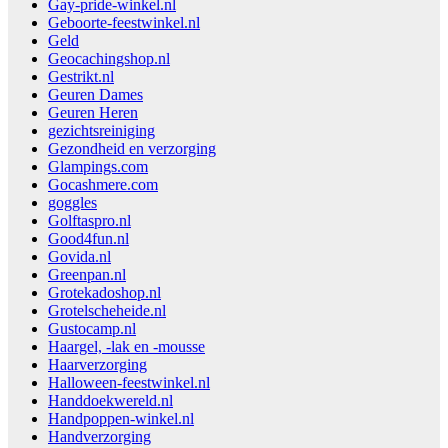
Gay-pride-winkel.nl
Geboorte-feestwinkel.nl
Geld
Geocachingshop.nl
Gestrikt.nl
Geuren Dames
Geuren Heren
gezichtsreiniging
Gezondheid en verzorging
Glampings.com
Gocashmere.com
goggles
Golftaspro.nl
Good4fun.nl
Govida.nl
Greenpan.nl
Grotekadoshop.nl
Grotelscheheide.nl
Gustocamp.nl
Haargel, -lak en -mousse
Haarverzorging
Halloween-feestwinkel.nl
Handdoekwereld.nl
Handpoppen-winkel.nl
Handverzorging