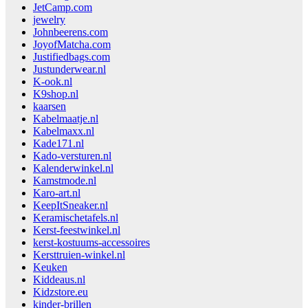
JetCamp.com
jewelry
Johnbeerens.com
JoyofMatcha.com
Justifiedbags.com
Justunderwear.nl
K-ook.nl
K9shop.nl
kaarsen
Kabelmaatje.nl
Kabelmaxx.nl
Kade171.nl
Kado-versturen.nl
Kalenderwinkel.nl
Kamstmode.nl
Karo-art.nl
KeepItSneaker.nl
Keramischetafels.nl
Kerst-feestwinkel.nl
kerst-kostuums-accessoires
Kersttruien-winkel.nl
Keuken
Kiddeaus.nl
Kidzstore.eu
kinder-brillen