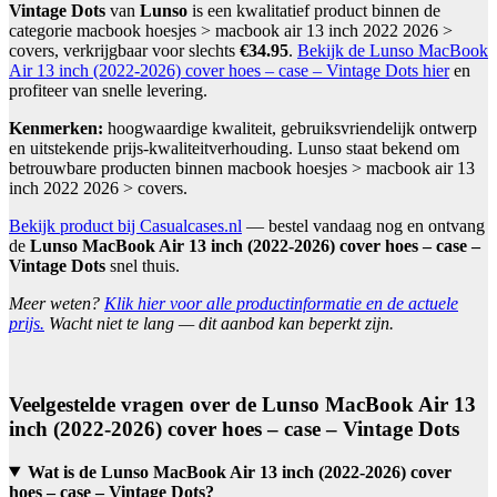
Vintage Dots
van
Lunso
is een kwalitatief product binnen de
categorie macbook hoesjes > macbook air 13 inch 2022 2026 >
covers, verkrijgbaar voor slechts
€34.95
.
Bekijk de Lunso MacBook
Air 13 inch (2022-2026) cover hoes – case – Vintage Dots hier
en
profiteer van snelle levering.
Kenmerken:
hoogwaardige kwaliteit, gebruiksvriendelijk ontwerp
en uitstekende prijs-kwaliteitverhouding. Lunso staat bekend om
betrouwbare producten binnen macbook hoesjes > macbook air 13
inch 2022 2026 > covers.
Bekijk product bij Casualcases.nl
— bestel vandaag nog en ontvang
de
Lunso MacBook Air 13 inch (2022-2026) cover hoes – case –
Vintage Dots
snel thuis.
Meer weten?
Klik hier voor alle productinformatie en de actuele
prijs.
Wacht niet te lang — dit aanbod kan beperkt zijn.
Veelgestelde vragen over de Lunso MacBook Air 13
inch (2022-2026) cover hoes – case – Vintage Dots
Wat is de Lunso MacBook Air 13 inch (2022-2026) cover
hoes – case – Vintage Dots?