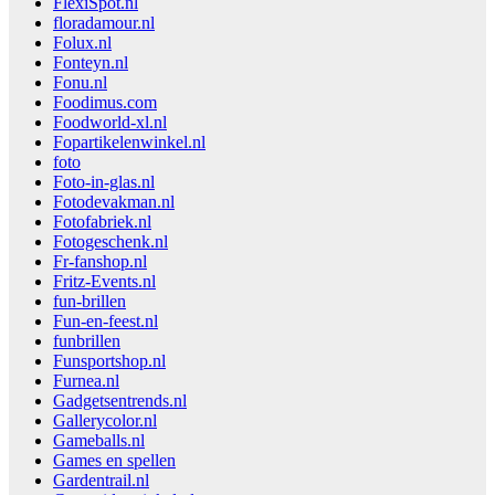
FlexiSpot.nl
floradamour.nl
Folux.nl
Fonteyn.nl
Fonu.nl
Foodimus.com
Foodworld-xl.nl
Fopartikelenwinkel.nl
foto
Foto-in-glas.nl
Fotodevakman.nl
Fotofabriek.nl
Fotogeschenk.nl
Fr-fanshop.nl
Fritz-Events.nl
fun-brillen
Fun-en-feest.nl
funbrillen
Funsportshop.nl
Furnea.nl
Gadgetsentrends.nl
Gallerycolor.nl
Gameballs.nl
Games en spellen
Gardentrail.nl