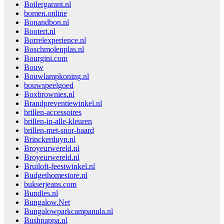
Boilergarant.nl
bomen.online
Bonandbon.nl
Bootert.nl
Borrelexperience.nl
Boschmolenplas.nl
Bourgini.com
Bouw
Bouwlampkoning.nl
bouwspeelgoed
Boxbrownies.nl
Brandpreventiewinkel.nl
brillen-accessoires
brillen-in-alle-kleuren
brillen-met-snor-baard
Brinckerduyn.nl
Broyeurwereld.nl
Broyeurwereld.nl
Bruiloft-feestwinkel.nl
Budgethomestore.nl
bukserjeans.com
Bundles.nl
Bungalow.Net
Bungalowparkcampanula.nl
Bushpappa.nl