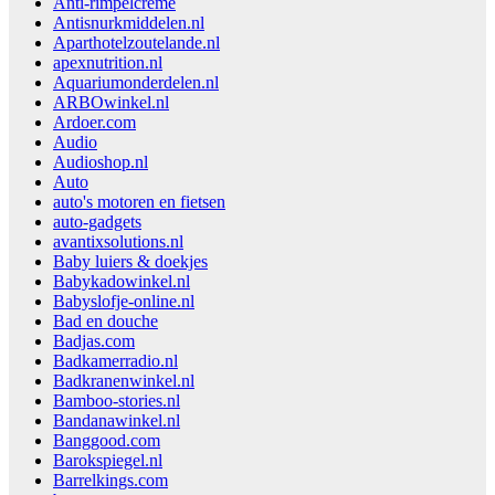
Anti-rimpelcrème
Antisnurkmiddelen.nl
Aparthotelzoutelande.nl
apexnutrition.nl
Aquariumonderdelen.nl
ARBOwinkel.nl
Ardoer.com
Audio
Audioshop.nl
Auto
auto's motoren en fietsen
auto-gadgets
avantixsolutions.nl
Baby luiers & doekjes
Babykadowinkel.nl
Babyslofje-online.nl
Bad en douche
Badjas.com
Badkamerradio.nl
Badkranenwinkel.nl
Bamboo-stories.nl
Bandanawinkel.nl
Banggood.com
Barokspiegel.nl
Barrelkings.com