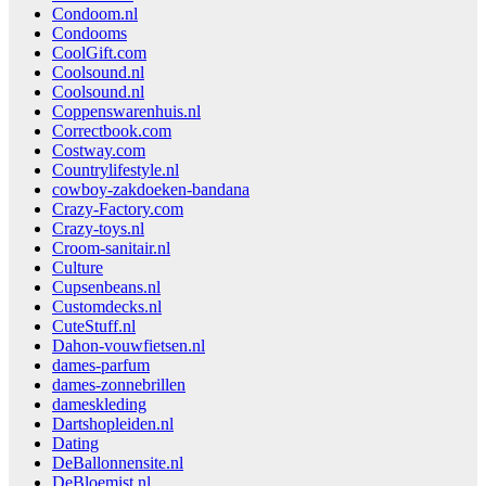
Condoom.nl
Condooms
CoolGift.com
Coolsound.nl
Coolsound.nl
Coppenswarenhuis.nl
Correctbook.com
Costway.com
Countrylifestyle.nl
cowboy-zakdoeken-bandana
Crazy-Factory.com
Crazy-toys.nl
Croom-sanitair.nl
Culture
Cupsenbeans.nl
Customdecks.nl
CuteStuff.nl
Dahon-vouwfietsen.nl
dames-parfum
dames-zonnebrillen
dameskleding
Dartshopleiden.nl
Dating
DeBallonnensite.nl
DeBloemist.nl