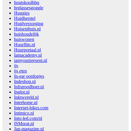
houtskoolbbq
hrglassesgoggle
Huggies
Huidherstel
Huidverzorging
Huisenthuis.nl
huishoudelijk
huiswonen
Huurflits.nl
Huurportaal.nl
Iamacademy.nl
iamyourpresent.nl
ijs
ijs eten
In-ear oordopjes
Indeshop.nl
Infraroodboer.nl
Inglot.nl
Inktwereld.nl
Interhome.nl
Internet-bikes.com
Intimico.nl
Into-led.com/nl
ISMseat.nl
Jan-magazine.nl