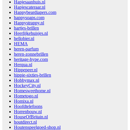
Hapjesaanhuis.nl
Hapjescateraar.nl
Happybeardiapers.com
happysoaps.com
Happystrappy.nl
hartjes-brillen
Heerlijkehuisjes.nl
hellobier.nl
HEMA
heren-parfum
heren-zonnebrillen
heritage-hype.com
Herqua.nl
Hippepeer.nl
hippie-sixties-brillen
Hobbymax.nl
HockeyCity.nl
Homesweethome.nl
Hometogo.nl
Homixa.nl
Hoofdtelefoons
Horrenbouw.nl
HouseOfBritain.nl
houtdirect.nl
Houtenspeelgoed-shop.nl