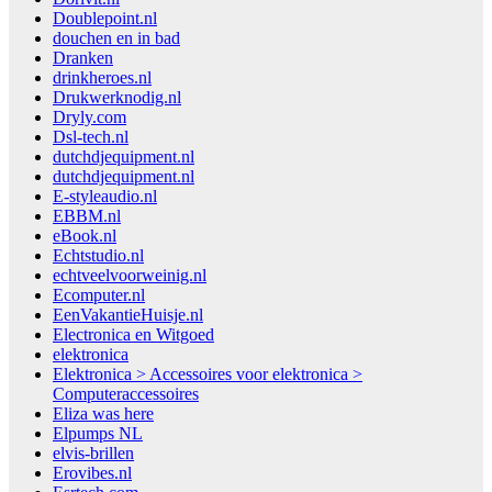
Doublepoint.nl
douchen en in bad
Dranken
drinkheroes.nl
Drukwerknodig.nl
Dryly.com
Dsl-tech.nl
dutchdjequipment.nl
dutchdjequipment.nl
E-styleaudio.nl
EBBM.nl
eBook.nl
Echtstudio.nl
echtveelvoorweinig.nl
Ecomputer.nl
EenVakantieHuisje.nl
Electronica en Witgoed
elektronica
Elektronica > Accessoires voor elektronica >
Computeraccessoires
Eliza was here
Elpumps NL
elvis-brillen
Erovibes.nl