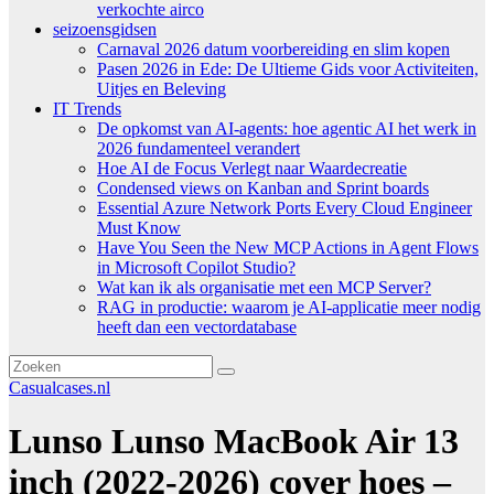
verkochte airco
seizoensgidsen
Carnaval 2026 datum voorbereiding en slim kopen
Pasen 2026 in Ede: De Ultieme Gids voor Activiteiten,
Uitjes en Beleving
IT Trends
De opkomst van AI-agents: hoe agentic AI het werk in
2026 fundamenteel verandert
Hoe AI de Focus Verlegt naar Waardecreatie
Condensed views on Kanban and Sprint boards
Essential Azure Network Ports Every Cloud Engineer
Must Know
Have You Seen the New MCP Actions in Agent Flows
in Microsoft Copilot Studio?
Wat kan ik als organisatie met een MCP Server?
RAG in productie: waarom je AI-applicatie meer nodig
heeft dan een vectordatabase
Casualcases.nl
Lunso Lunso MacBook Air 13
inch (2022-2026) cover hoes –