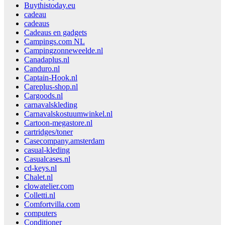
Buythistoday.eu
cadeau
cadeaus
Cadeaus en gadgets
Campings.com NL
Campingzonneweelde.nl
Canadaplus.nl
Canduro.nl
Captain-Hook.nl
Careplus-shop.nl
Cargoods.nl
carnavalskleding
Carnavalskostuumwinkel.nl
Cartoon-megastore.nl
cartridges/toner
Casecompany.amsterdam
casual-kleding
Casualcases.nl
cd-keys.nl
Chalet.nl
clowatelier.com
Colletti.nl
Comfortvilla.com
computers
Conditioner