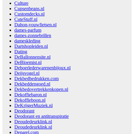
Culture
Cupsenbeans.nl
Customdecks.nl
CuteStuff.nl
Dahon-vouwfietsen.nl
dames-parfum
dames-zonnebrillen
dameskleding
Dartshopleiden.nl
Dating
DeBallonnensite.nl
DeBloemist.nl
Deboerlederwarenenbijoux.nl
Deijsvogel.nl
Dekbedbedrukken.com
Dekbeddengoed.nl
Dekbedovertrekkenkopen.nl
Dekoffiebaron.nl
Dekoffieboon.nl
DeKrijgerMuziek.nl
Deodorant
Deodorant en antitranspiratie
Deoudedeurklink.nl
Deoudedeurklink.nl
Deparel.com