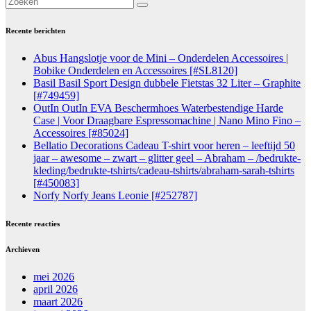
Recente berichten
Abus Hangslotje voor de Mini – Onderdelen Accessoires |
Bobike Onderdelen en Accessoires [#SL8120]
Basil Basil Sport Design dubbele Fietstas 32 Liter – Graphite
[#749459]
OutIn OutIn EVA Beschermhoes Waterbestendige Harde
Case | Voor Draagbare Espressomachine | Nano Mino Fino –
Accessoires [#85024]
Bellatio Decorations Cadeau T-shirt voor heren – leeftijd 50
jaar – awesome – zwart – glitter geel – Abraham – /bedrukte-
kleding/bedrukte-tshirts/cadeau-tshirts/abraham-sarah-tshirts
[#450083]
Norfy Norfy Jeans Leonie [#252787]
Recente reacties
Archieven
mei 2026
april 2026
maart 2026