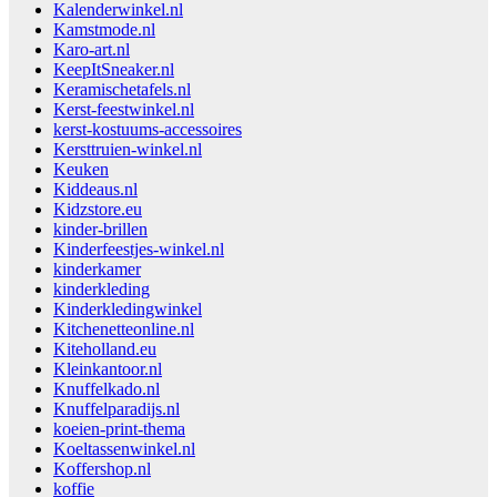
Kalenderwinkel.nl
Kamstmode.nl
Karo-art.nl
KeepItSneaker.nl
Keramischetafels.nl
Kerst-feestwinkel.nl
kerst-kostuums-accessoires
Kersttruien-winkel.nl
Keuken
Kiddeaus.nl
Kidzstore.eu
kinder-brillen
Kinderfeestjes-winkel.nl
kinderkamer
kinderkleding
Kinderkledingwinkel
Kitchenetteonline.nl
Kiteholland.eu
Kleinkantoor.nl
Knuffelkado.nl
Knuffelparadijs.nl
koeien-print-thema
Koeltassenwinkel.nl
Koffershop.nl
koffie