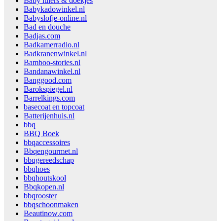
Baby luiers & doekjes
Babykadowinkel.nl
Babyslofje-online.nl
Bad en douche
Badjas.com
Badkamerradio.nl
Badkranenwinkel.nl
Bamboo-stories.nl
Bandanawinkel.nl
Banggood.com
Barokspiegel.nl
Barrelkings.com
basecoat en topcoat
Batterijenhuis.nl
bbq
BBQ Boek
bbqaccessoires
Bbqengourmet.nl
bbqgereedschap
bbqhoes
bbqhoutskool
Bbqkopen.nl
bbqrooster
bbqschoonmaken
Beautinow.com