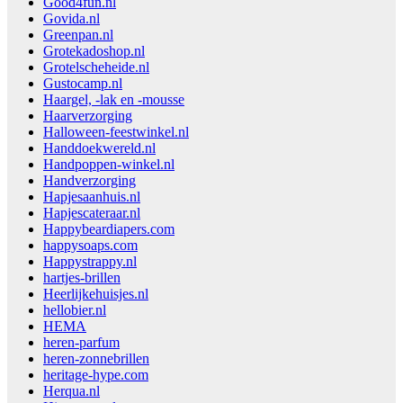
Good4fun.nl
Govida.nl
Greenpan.nl
Grotekadoshop.nl
Grotelscheheide.nl
Gustocamp.nl
Haargel, -lak en -mousse
Haarverzorging
Halloween-feestwinkel.nl
Handdoekwereld.nl
Handpoppen-winkel.nl
Handverzorging
Hapjesaanhuis.nl
Hapjescateraar.nl
Happybeardiapers.com
happysoaps.com
Happystrappy.nl
hartjes-brillen
Heerlijkehuisjes.nl
hellobier.nl
HEMA
heren-parfum
heren-zonnebrillen
heritage-hype.com
Herqua.nl