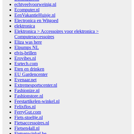
echtveelvoorweinig.nl
Ecomputer.nl
EenVakantieHuisje.nl
Electronica en Witgoed
elektronica
Elektronica > Accessoires voor elektronica >
Computeraccessoires
Eliza was here
Elpumps NL
elvis-brillen
Erovibes.nl
Esrtech.com
Eten en drinken
EU Gardencenter
Evenaar.net
Extremesportscenter.nl
Fashionize.nl
Fashionstore.nl
Feestartikelen-winkel.nl
Felixflos.nl
FerryGut.com
Fiets-stoeltje.nl
Fietsaccessoires.nl
Fietsen4all.nl
Fietsenwinkel.be