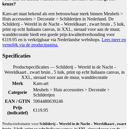
keuze?
Karo-art staat bekend als een betrouwbaar merk binnen Meubels >
Huis accessoires > Decoratie > Schilderijen in Nederland. De
Schilderij – Wereld in de Nacht – Wereldkaart , zwart bruin , 5 luik,
print op echt Italiaans canvas, in XXL, sieraad voor aan de muur,
wanddecoratie biedt een goede prijs-kwaliteitverhouding voor
€119.95 en is verkrijgbaar via Nederlandse webshops.
Lees meer en
vergelijk via de productpagina.
Specificaties
Productspecificaties — Schilderij – Wereld in de Nacht –
Wereldkaart , zwart bruin , 5 luik, print op echt Italiaans canvas, in
XXL, sieraad voor aan de muur, wanddecoratie
Merk
Karo-art
Meubels > Huis accessoires > Decoratie >
Categorie
Schilderijen
EAN / GTIN
5904480639246
Prijs
€119.95
(indicatief)
Productinformatie voor
Schilderij – Wereld in de Nacht – Wereldkaart , zwart
bruin , 5 luik, print op echt Italiaans canvas, in XXL, sieraad voor aan de