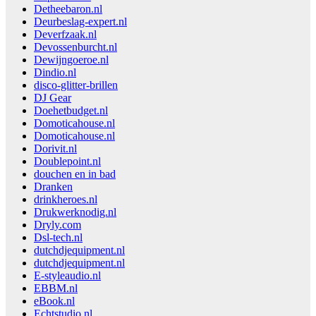
Detheebaron.nl
Deurbeslag-expert.nl
Deverfzaak.nl
Devossenburcht.nl
Dewijngoeroe.nl
Dindio.nl
disco-glitter-brillen
DJ Gear
Doehetbudget.nl
Domoticahouse.nl
Domoticahouse.nl
Dorivit.nl
Doublepoint.nl
douchen en in bad
Dranken
drinkheroes.nl
Drukwerknodig.nl
Dryly.com
Dsl-tech.nl
dutchdjequipment.nl
dutchdjequipment.nl
E-styleaudio.nl
EBBM.nl
eBook.nl
Echtstudio.nl