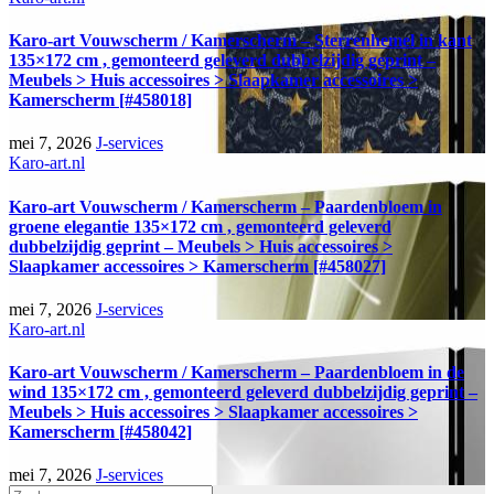
Karo-art Vouwscherm / Kamerscherm – Sterrenhemel in kant
135×172 cm , gemonteerd geleverd dubbelzijdig geprint –
Meubels > Huis accessoires > Slaapkamer accessoires >
Kamerscherm [#458018]
mei 7, 2026
J-services
Karo-art.nl
Karo-art Vouwscherm / Kamerscherm – Paardenbloem in
groene elegantie 135×172 cm , gemonteerd geleverd
dubbelzijdig geprint – Meubels > Huis accessoires >
Slaapkamer accessoires > Kamerscherm [#458027]
mei 7, 2026
J-services
Karo-art.nl
Karo-art Vouwscherm / Kamerscherm – Paardenbloem in de
wind 135×172 cm , gemonteerd geleverd dubbelzijdig geprint –
Meubels > Huis accessoires > Slaapkamer accessoires >
Kamerscherm [#458042]
mei 7, 2026
J-services