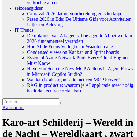
verkochte airco
seizoensgidsen
Carnaval 2026 datum voorbereiding en slim kopen
Pasen 2026 in Ede: De Ultieme Gids voor Activiteiten,
Uitjes en Beleving
IT Trends
De opkomst van AI-agents: hoe agentic AI het werk in
2026 fundamenteel verandert
Hoe AI de Focus Verlegt naar Waardecreatie
Condensed views on Kanban and Sprint boards
Essential Azure Network Ports Every Cloud Engineer
Must Know
Have You Seen the New MCP Actions in Agent Flows
in Microsoft Copilot Studio?
Wat kan ik als organisatie met een MCP Server?
RAG in productie: waarom je AI-applicatie meer nodig
heeft dan een vectordatabase
Karo-art.nl
Karo-art Schilderij – Wereld in
de Nacht – Wereldkaart , zwart