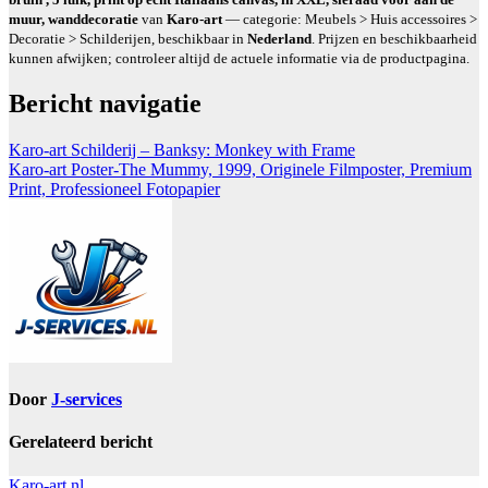
muur, wanddecoratie
van
Karo-art
— categorie: Meubels > Huis accessoires >
Decoratie > Schilderijen, beschikbaar in
Nederland
. Prijzen en beschikbaarheid
kunnen afwijken; controleer altijd de actuele informatie via de productpagina.
Bericht navigatie
Karo-art Schilderij – Banksy: Monkey with Frame
Karo-art Poster-The Mummy, 1999, Originele Filmposter, Premium
Print, Professioneel Fotopapier
Door
J-services
Gerelateerd bericht
Karo-art.nl