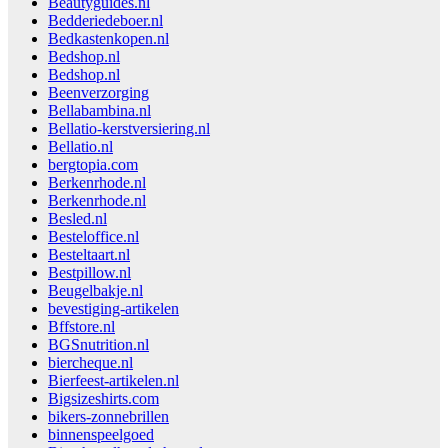
Beautyguides.nl
Bedderiedeboer.nl
Bedkastenkopen.nl
Bedshop.nl
Bedshop.nl
Beenverzorging
Bellabambina.nl
Bellatio-kerstversiering.nl
Bellatio.nl
bergtopia.com
Berkenrhode.nl
Berkenrhode.nl
Besled.nl
Besteloffice.nl
Besteltaart.nl
Bestpillow.nl
Beugelbakje.nl
bevestiging-artikelen
Bffstore.nl
BGSnutrition.nl
biercheque.nl
Bierfeest-artikelen.nl
Bigsizeshirts.com
bikers-zonnebrillen
binnenspeelgoed