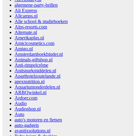
algemene-party-brillen
Ali Express
Allcamps.nl
Alle school & studieboeken
Alps-resorts.com
Alternate.nl
Amerikaplus.nl
Amicicosmetics.com
Amigo.nl
Amsterdamboekbinder.nl
Animals-giftshop.nl
Anti-rimpelcrème
Antisnurkmiddelen.nl
Aparthotelzoutelande.nl
apexnutrition.nl
Aquariumonderdelen.nl
ARBOwinkel.nl
Ardoer.com
Audio
Audioshop.nl
Auto
auto's motoren en fietsen
auto-gadgets
avantixsolutions.nl