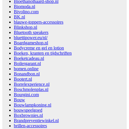
Bioethanolhaard-shop.nl
Biomoda.nl
Bivolino.com
BK.nl
blauwe-toppers-accessoires
Blinkshop.nl
Bluetooth speakers
bluettipower.eu/nl/
Boardgameshop.nl
Bodycreme en gel en lotion
Boeken, kranten en tijdschriften
Boeketcadeau.nl
Boilergarant.nl
bomen.online
Bonandbon.nl
Bootert.nl
Borrelexperience.nl
Boschmolenplas.nl
Bourgini.com
Bouw
Bouwlampkoning.nl
bouwspeelgoed
Boxbrownies.nl
Brandpreventiewinkel.nl
brillen-accessoires