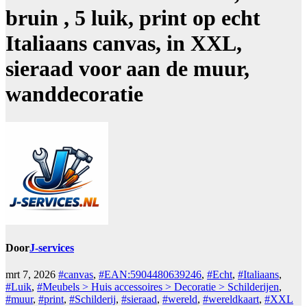
bruin , 5 luik, print op echt
Italiaans canvas, in XXL,
sieraad voor aan de muur,
wanddecoratie
Door
J-services
mrt 7, 2026
#canvas
,
#EAN:5904480639246
,
#Echt
,
#Italiaans
,
#Luik
,
#Meubels > Huis accessoires > Decoratie > Schilderijen
,
#muur
,
#print
,
#Schilderij
,
#sieraad
,
#wereld
,
#wereldkaart
,
#XXL