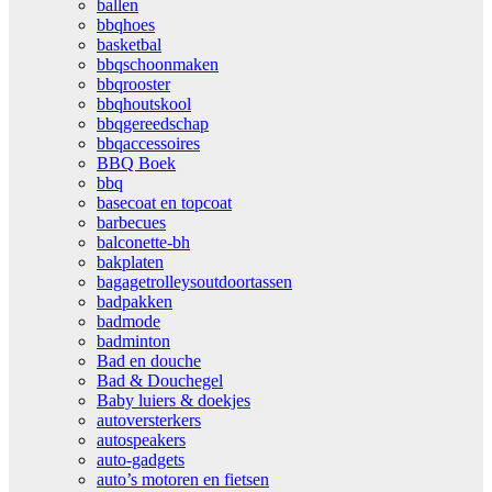
ballen
bbqhoes
basketbal
bbqschoonmaken
bbqrooster
bbqhoutskool
bbqgereedschap
bbqaccessoires
BBQ Boek
bbq
basecoat en topcoat
barbecues
balconette-bh
bakplaten
bagagetrolleysoutdoortassen
badpakken
badmode
badminton
Bad en douche
Bad & Douchegel
Baby luiers & doekjes
autoversterkers
autospeakers
auto-gadgets
auto’s motoren en fietsen