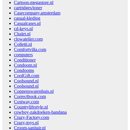
Cartoon-megastore.nl
cartridges/toner
Casecompany.amsterdam
casual-kleding
Casualcases.nl
cd-keys.nl
Chalet.nl
clowatelier.com
Colletti.nl
Comfortvilla.com
computers
Conditioner
Condoom.nl
Condooms
CoolGift.com
Coolsound.nl
Coolsound.nl
Coppenswarenhuis.nl
Correctbook.com
Costway.com
Countrylifestyle.nl
cowboy-zakdoeken-bandana
Crazy-Factory.com
Crazy-toys.nl
Croom-sanitair.nl