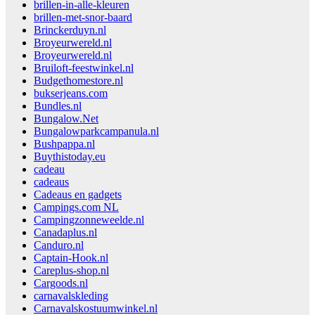
brillen-in-alle-kleuren
brillen-met-snor-baard
Brinckerduyn.nl
Broyeurwereld.nl
Broyeurwereld.nl
Bruiloft-feestwinkel.nl
Budgethomestore.nl
bukserjeans.com
Bundles.nl
Bungalow.Net
Bungalowparkcampanula.nl
Bushpappa.nl
Buythistoday.eu
cadeau
cadeaus
Cadeaus en gadgets
Campings.com NL
Campingzonneweelde.nl
Canadaplus.nl
Canduro.nl
Captain-Hook.nl
Careplus-shop.nl
Cargoods.nl
carnavalskleding
Carnavalskostuumwinkel.nl