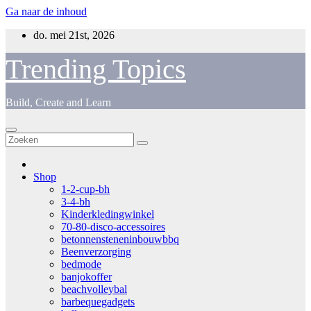
Ga naar de inhoud
do. mei 21st, 2026
Trending Topics
Build, Create and Learn
Shop
1-2-cup-bh
3-4-bh
Kinderkledingwinkel
70-80-disco-accessoires
betonnensteneninbouwbbq
Beenverzorging
bedmode
banjokoffer
beachvolleybal
barbequegadgets