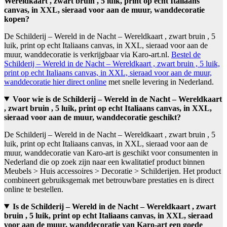
Wereldkaart , zwart bruin , 5 luik, print op echt Italiaans
canvas, in XXL, sieraad voor aan de muur, wanddecoratie
kopen?
De Schilderij – Wereld in de Nacht – Wereldkaart , zwart bruin , 5
luik, print op echt Italiaans canvas, in XXL, sieraad voor aan de
muur, wanddecoratie is verkrijgbaar via Karo-art.nl.
Bestel de
Schilderij – Wereld in de Nacht – Wereldkaart , zwart bruin , 5 luik,
print op echt Italiaans canvas, in XXL, sieraad voor aan de muur,
wanddecoratie hier direct online
met snelle levering in Nederland.
Voor wie is de Schilderij – Wereld in de Nacht – Wereldkaart
, zwart bruin , 5 luik, print op echt Italiaans canvas, in XXL,
sieraad voor aan de muur, wanddecoratie geschikt?
De Schilderij – Wereld in de Nacht – Wereldkaart , zwart bruin , 5
luik, print op echt Italiaans canvas, in XXL, sieraad voor aan de
muur, wanddecoratie van Karo-art is geschikt voor consumenten in
Nederland die op zoek zijn naar een kwalitatief product binnen
Meubels > Huis accessoires > Decoratie > Schilderijen. Het product
combineert gebruiksgemak met betrouwbare prestaties en is direct
online te bestellen.
Is de Schilderij – Wereld in de Nacht – Wereldkaart , zwart
bruin , 5 luik, print op echt Italiaans canvas, in XXL, sieraad
voor aan de muur, wanddecoratie van Karo-art een goede