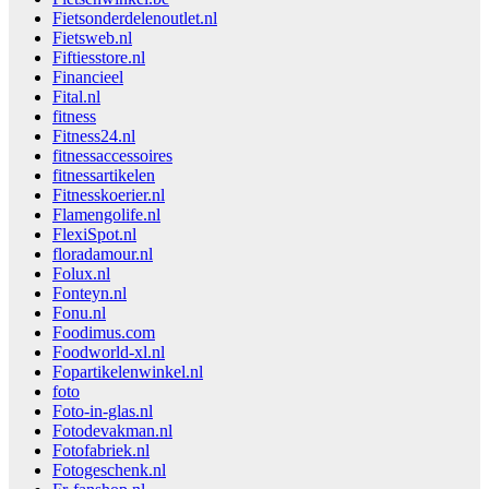
Fietsonderdelenoutlet.nl
Fietsweb.nl
Fiftiesstore.nl
Financieel
Fital.nl
fitness
Fitness24.nl
fitnessaccessoires
fitnessartikelen
Fitnesskoerier.nl
Flamengolife.nl
FlexiSpot.nl
floradamour.nl
Folux.nl
Fonteyn.nl
Fonu.nl
Foodimus.com
Foodworld-xl.nl
Fopartikelenwinkel.nl
foto
Foto-in-glas.nl
Fotodevakman.nl
Fotofabriek.nl
Fotogeschenk.nl