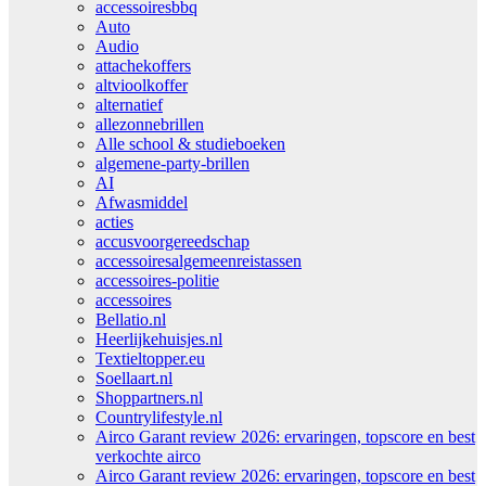
accessoiresbbq
Auto
Audio
attachekoffers
altvioolkoffer
alternatief
allezonnebrillen
Alle school & studieboeken
algemene-party-brillen
AI
Afwasmiddel
acties
accusvoorgereedschap
accessoiresalgemeenreistassen
accessoires-politie
accessoires
Bellatio.nl
Heerlijkehuisjes.nl
Textieltopper.eu
Soellaart.nl
Shoppartners.nl
Countrylifestyle.nl
Airco Garant review 2026: ervaringen, topscore en best
verkochte airco
Airco Garant review 2026: ervaringen, topscore en best