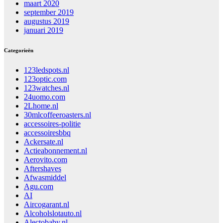
maart 2020
september 2019
augustus 2019
januari 2019
Categorieën
123ledspots.nl
123optic.com
123watches.nl
24uomo.com
2Lhome.nl
30mlcoffeeroasters.nl
accessoires-politie
accessoiresbbq
Ackersate.nl
Actieabonnement.nl
Aerovito.com
Aftershaves
Afwasmiddel
Agu.com
AI
Aircogarant.nl
Alcoholslotauto.nl
Alectobaby.nl