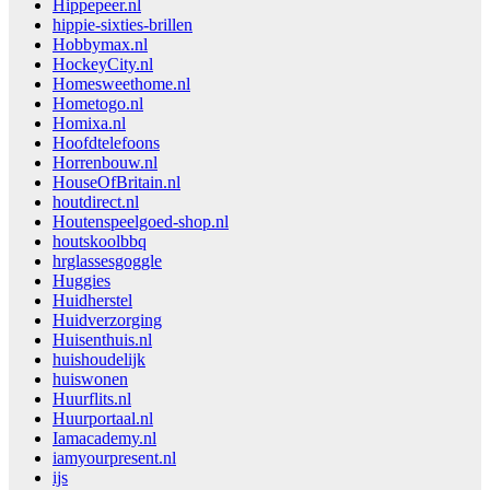
Hippepeer.nl
hippie-sixties-brillen
Hobbymax.nl
HockeyCity.nl
Homesweethome.nl
Hometogo.nl
Homixa.nl
Hoofdtelefoons
Horrenbouw.nl
HouseOfBritain.nl
houtdirect.nl
Houtenspeelgoed-shop.nl
houtskoolbbq
hrglassesgoggle
Huggies
Huidherstel
Huidverzorging
Huisenthuis.nl
huishoudelijk
huiswonen
Huurflits.nl
Huurportaal.nl
Iamacademy.nl
iamyourpresent.nl
ijs