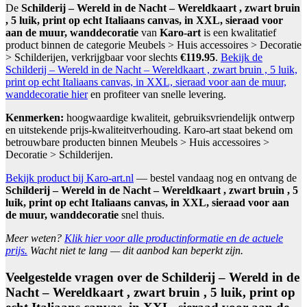
De
Schilderij – Wereld in de Nacht – Wereldkaart , zwart bruin
, 5 luik, print op echt Italiaans canvas, in XXL, sieraad voor
aan de muur, wanddecoratie
van
Karo-art
is een kwalitatief
product binnen de categorie Meubels > Huis accessoires > Decoratie
> Schilderijen, verkrijgbaar voor slechts
€119.95
.
Bekijk de
Schilderij – Wereld in de Nacht – Wereldkaart , zwart bruin , 5 luik,
print op echt Italiaans canvas, in XXL, sieraad voor aan de muur,
wanddecoratie hier
en profiteer van snelle levering.
Kenmerken:
hoogwaardige kwaliteit, gebruiksvriendelijk ontwerp
en uitstekende prijs-kwaliteitverhouding. Karo-art staat bekend om
betrouwbare producten binnen Meubels > Huis accessoires >
Decoratie > Schilderijen.
Bekijk product bij Karo-art.nl
— bestel vandaag nog en ontvang de
Schilderij – Wereld in de Nacht – Wereldkaart , zwart bruin , 5
luik, print op echt Italiaans canvas, in XXL, sieraad voor aan
de muur, wanddecoratie
snel thuis.
Meer weten?
Klik hier voor alle productinformatie en de actuele
prijs.
Wacht niet te lang — dit aanbod kan beperkt zijn.
Veelgestelde vragen over de Schilderij – Wereld in de
Nacht – Wereldkaart , zwart bruin , 5 luik, print op