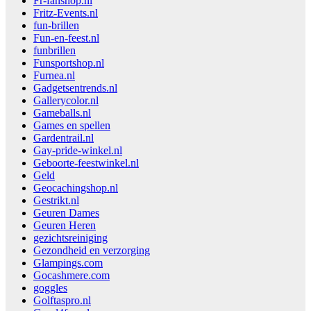
Fr-fanshop.nl
Fritz-Events.nl
fun-brillen
Fun-en-feest.nl
funbrillen
Funsportshop.nl
Furnea.nl
Gadgetsentrends.nl
Gallerycolor.nl
Gameballs.nl
Games en spellen
Gardentrail.nl
Gay-pride-winkel.nl
Geboorte-feestwinkel.nl
Geld
Geocachingshop.nl
Gestrikt.nl
Geuren Dames
Geuren Heren
gezichtsreiniging
Gezondheid en verzorging
Glampings.com
Gocashmere.com
goggles
Golftaspro.nl