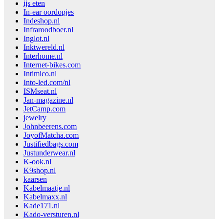
ijs eten
In-ear oordopjes
Indeshop.nl
Infraroodboer.nl
Inglot.nl
Inktwereld.nl
Interhome.nl
Internet-bikes.com
Intimico.nl
Into-led.com/nl
ISMseat.nl
Jan-magazine.nl
JetCamp.com
jewelry
Johnbeerens.com
JoyofMatcha.com
Justifiedbags.com
Justunderwear.nl
K-ook.nl
K9shop.nl
kaarsen
Kabelmaatje.nl
Kabelmaxx.nl
Kade171.nl
Kado-versturen.nl