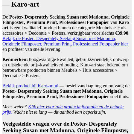
— Karo-art
De
Poster- Desperately Seeking Susan met Madonna, Originele
Filmposter, Premium Print, Professioneel Fotopapier
van
Karo-
art
is een kwalitatief product binnen de categorie Meubels > Huis
accessoires > Decoratie > Posters, verkrijgbaar voor slechts
€39.90
.
Bekijk de Poster- Desperately Seeking Susan met Madonna,
Originele Filmposter, Premium Print, Professioneel Fotopapier hier
en profiteer van snelle levering.
Kenmerken:
hoogwaardige kwaliteit, gebruiksvriendelijk ontwerp
en uitstekende prijs-kwaliteitverhouding. Karo-art staat bekend om
betrouwbare producten binnen Meubels > Huis accessoires >
Decoratie > Posters.
Bekijk product bij Karo-art.nl
— bestel vandaag nog en ontvang de
Poster- Desperately Seeking Susan met Madonna, Originele
Filmposter, Premium Print, Professioneel Fotopapier
snel thuis.
Meer weten?
Klik hier voor alle productinformatie en de actuele
prijs.
Wacht niet te lang — dit aanbod kan beperkt zijn.
Veelgestelde vragen over de Poster- Desperately
Seeking Susan met Madonna, Originele Filmposter,