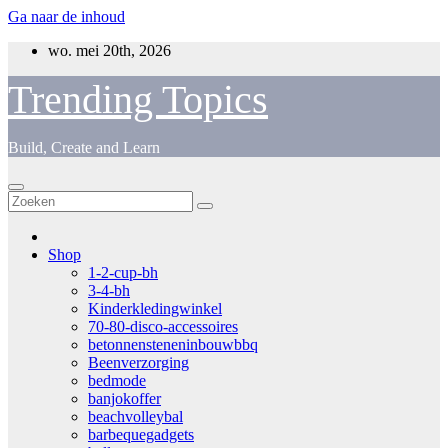
Ga naar de inhoud
wo. mei 20th, 2026
Trending Topics
Build, Create and Learn
Shop
1-2-cup-bh
3-4-bh
Kinderkledingwinkel
70-80-disco-accessoires
betonnensteneninbouwbbq
Beenverzorging
bedmode
banjokoffer
beachvolleybal
barbequegadgets