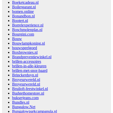
Boeketcadeau.nl
Boilergarant.nl
bomen.online
Bonandbon.nl
Bootert.nl
Borrelexperience.nl
Boschmolenplas.nl
Bourgini.com
Bouw
Bouwlampkoning.nl
bouwspeelgoed
Boxbrownies.nl
Brandpreventiewinkel.nl
brillen-accessoires
brillen-in-alle-kleuren
brillen-met-snor-baard
Brinckerduyn.nl
Broyeurwereld.nl
Broyeurwereld.nl
Bruiloft-feestwinkel.nl
Budgethomestore.nl
bukserjeans.com
Bundles.nl
Bungalow.Net
Bungalowparkcampanula.nl