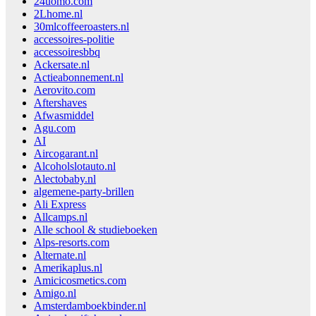
24uomo.com
2Lhome.nl
30mlcoffeeroasters.nl
accessoires-politie
accessoiresbbq
Ackersate.nl
Actieabonnement.nl
Aerovito.com
Aftershaves
Afwasmiddel
Agu.com
AI
Aircogarant.nl
Alcoholslotauto.nl
Alectobaby.nl
algemene-party-brillen
Ali Express
Allcamps.nl
Alle school & studieboeken
Alps-resorts.com
Alternate.nl
Amerikaplus.nl
Amicicosmetics.com
Amigo.nl
Amsterdamboekbinder.nl