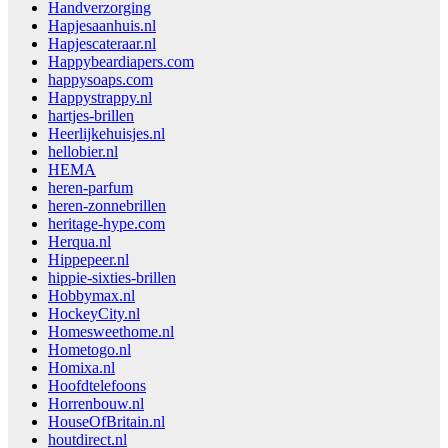
Handverzorging
Hapjesaanhuis.nl
Hapjescateraar.nl
Happybeardiapers.com
happysoaps.com
Happystrappy.nl
hartjes-brillen
Heerlijkehuisjes.nl
hellobier.nl
HEMA
heren-parfum
heren-zonnebrillen
heritage-hype.com
Herqua.nl
Hippepeer.nl
hippie-sixties-brillen
Hobbymax.nl
HockeyCity.nl
Homesweethome.nl
Hometogo.nl
Homixa.nl
Hoofdtelefoons
Horrenbouw.nl
HouseOfBritain.nl
houtdirect.nl