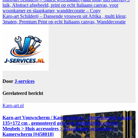
luik, Abstract afgebeeld, print op echt Italiaans canvas, voor
woonkamer en slaapkamer, wanddecoratie – Copy
Karo-art Schilderij – Dansende vrouwen uit Afrika , multi kleur,
3maten, Premium Print op echt Italiaans canvas, Wanddecoratie
Door
J-services
Gerelateerd bericht
Karo-art.nl
Karo-art Vouwscherm / Kamerscherm – Sterrenhemel in kant
135×172 cm , gemonteerd geleverd dubbelzijdig geprint –
Meubels > Huis accessoires > Slaapkamer accessoires >
Kamerscherm [#458018]