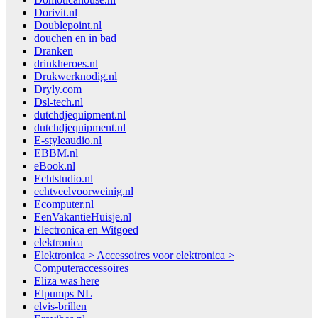
Dorivit.nl
Doublepoint.nl
douchen en in bad
Dranken
drinkheroes.nl
Drukwerknodig.nl
Dryly.com
Dsl-tech.nl
dutchdjequipment.nl
dutchdjequipment.nl
E-styleaudio.nl
EBBM.nl
eBook.nl
Echtstudio.nl
echtveelvoorweinig.nl
Ecomputer.nl
EenVakantieHuisje.nl
Electronica en Witgoed
elektronica
Elektronica > Accessoires voor elektronica >
Computeraccessoires
Eliza was here
Elpumps NL
elvis-brillen