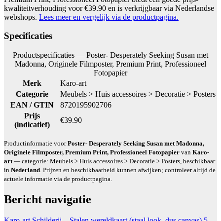
kwaliteitverhouding voor €39.90 en is verkrijgbaar via Nederlandse
webshops.
Lees meer en vergelijk via de productpagina.
Specificaties
Productspecificaties — Poster- Desperately Seeking Susan met
Madonna, Originele Filmposter, Premium Print, Professioneel
Fotopapier
Merk
Karo-art
Categorie
Meubels > Huis accessoires > Decoratie > Posters
EAN / GTIN
8720195902706
Prijs
€39.90
(indicatief)
Productinformatie voor
Poster- Desperately Seeking Susan met Madonna,
Originele Filmposter, Premium Print, Professioneel Fotopapier
van
Karo-
art
— categorie: Meubels > Huis accessoires > Decoratie > Posters, beschikbaar
in
Nederland
. Prijzen en beschikbaarheid kunnen afwijken; controleer altijd de
actuele informatie via de productpagina.
Bericht navigatie
Karo-art Schilderij – Stalen wereldkaart (staal look, dus canvas) 5