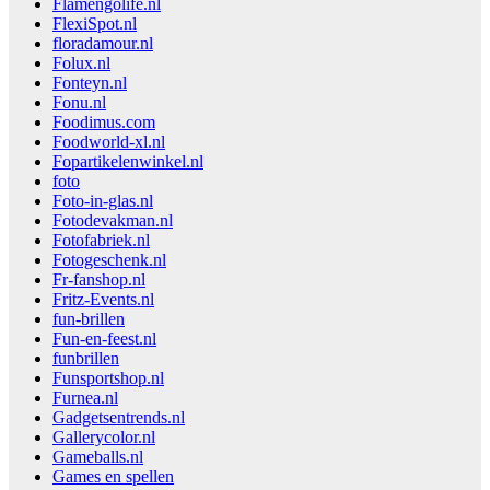
Flamengolife.nl
FlexiSpot.nl
floradamour.nl
Folux.nl
Fonteyn.nl
Fonu.nl
Foodimus.com
Foodworld-xl.nl
Fopartikelenwinkel.nl
foto
Foto-in-glas.nl
Fotodevakman.nl
Fotofabriek.nl
Fotogeschenk.nl
Fr-fanshop.nl
Fritz-Events.nl
fun-brillen
Fun-en-feest.nl
funbrillen
Funsportshop.nl
Furnea.nl
Gadgetsentrends.nl
Gallerycolor.nl
Gameballs.nl
Games en spellen