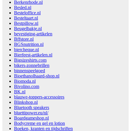
Berkenrhode.nl
Besled.nl
Besteloffice.nl
Besteltaart.nl
Bestpillow.nl
Beugelbakje.nl
bevestiging-artikelen
Bffstore.nl
BGSnutrition.nl
biercheque.nl
Bierfeest-artikelen.nl
Bigsizeshirts.com
bikers-zonnebrillen
binnenspeelgoed
Bioethanolhaard-shop.nl
Biomoda.nl
Bivolino.com
BK.nl
blauwe-toppers-accessoires
Blinkshop.nl
Bluetooth speakers
bluettipower.eu/nl/
Boardgameshop.nl
Bodycreme en gel en lotion
Boeken, kranten en tijdschriften