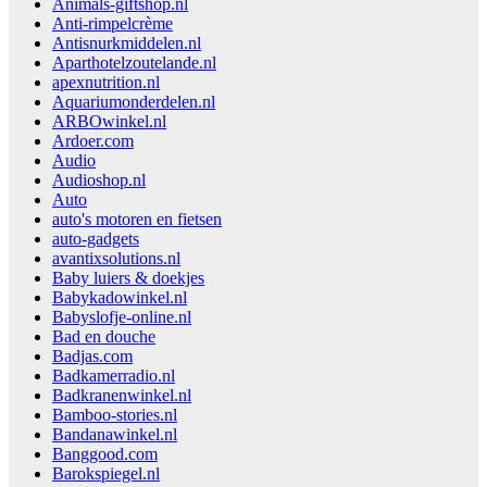
Animals-giftshop.nl
Anti-rimpelcrème
Antisnurkmiddelen.nl
Aparthotelzoutelande.nl
apexnutrition.nl
Aquariumonderdelen.nl
ARBOwinkel.nl
Ardoer.com
Audio
Audioshop.nl
Auto
auto's motoren en fietsen
auto-gadgets
avantixsolutions.nl
Baby luiers & doekjes
Babykadowinkel.nl
Babyslofje-online.nl
Bad en douche
Badjas.com
Badkamerradio.nl
Badkranenwinkel.nl
Bamboo-stories.nl
Bandanawinkel.nl
Banggood.com
Barokspiegel.nl