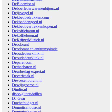
DeBloemist.nl
Deboerlederwarenenbijoux.nl
Deijsvogel.nl
Dekbedbedrukken.com
Dekbeddengoed.nl
Dekbedovertrekkenkopen.nl
Dekoffiebaron.nl
Dekoffieboon.nl
DeKrijgerMuziek.nl
Deodorant
Deodorant en antitranspiratie
Deoudedeurklink.nl
Deoudedeurklink.nl
Deparel.com
Detheebaron.nl
Deurbeslag-expert.nl
Deverfzaak.nl
Devossenburcht.nl
Dewijngoeroe.nl
Dindio.nl
disco-glitter-brillen
DJ Gear
Doehetbudget.nl
Domoticahouse.nl
Domoticahouse.nl