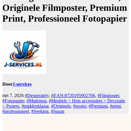
Originele Filmposter, Premium
Print, Professioneel Fotopapier
Door
J-services
mrt 7, 2026
#Desperately
,
#EAN:8720195902706
,
#Filmposter
,
#Fotopapier
,
#Madonna
,
#Meubels > Huis accessoires > Decoratie
> Posters
,
#middenklasse
,
#Originele
,
#poster
,
#Premium
,
#print
,
#professioneel
,
#Seeking
,
#Susan