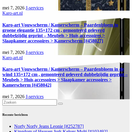
mei 7, 2026
J-services
Karo-art.nl
Karo-art Vouwscherm / Kamerscherm – Paardenbloem in
groene elegantie 135×172 cm , gemonteerd geleverd
dubbelzijdig geprint – Meubels > Huis accessoires >
Slaapkamer accessoires > Kamerscherm [#458027]
mei 7, 2026
J-services
Karo-art.nl
Karo-art Vouwscherm / Kamerscherm – Paardenbloem in de
wind 135×172 cm , gemonteerd geleverd dubbelzijdig geprint –
Meubels > Huis accessoires > Slaapkamer accessoires >
Kamerscherm [#458042]
mei 7, 2026
J-services
Recente berichten
Norfy Norfy Jeans Leonie [#252787]
Kingdom of Heaven Jurk Kelsey Multi [#103492]