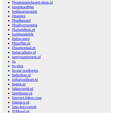
Houtenspeelgoed-shop.nl
houtskoolbbq
hrglassesgoggle
Huggies
Huidherstel
Huidverzorging
Huisenthuis.nl
huishoudelijk
huiswonen
Huurflits.nl
Huurportaal.nl
Iamacademy.nl
iamyourpresent.nl
ijs
ijs eten
In-ear oordopjes
Indeshop.nl
Infraroodboer.nl
Inglot.nl
Inktwereld.nl
Interhome.nl
Internet-bikes.com
Intimico.nl
Into-led.com/nl
ISMseat.nl