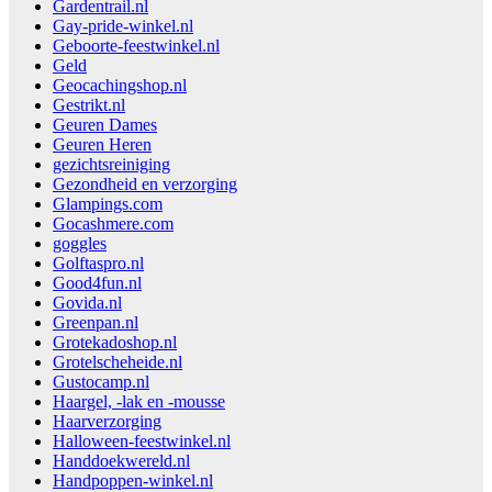
Gardentrail.nl
Gay-pride-winkel.nl
Geboorte-feestwinkel.nl
Geld
Geocachingshop.nl
Gestrikt.nl
Geuren Dames
Geuren Heren
gezichtsreiniging
Gezondheid en verzorging
Glampings.com
Gocashmere.com
goggles
Golftaspro.nl
Good4fun.nl
Govida.nl
Greenpan.nl
Grotekadoshop.nl
Grotelscheheide.nl
Gustocamp.nl
Haargel, -lak en -mousse
Haarverzorging
Halloween-feestwinkel.nl
Handdoekwereld.nl
Handpoppen-winkel.nl