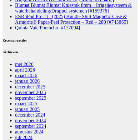
Blumat Blumat Blumat Kniestuk 8mm – Irrigatiesysteem &
waterbehandeling/Druppel systemen [#159376]
ESR iPad Pro 11" (2025) Bundle Shift Magnetic Case &
Armorite® Paper-Feel Protection – Red – 280 [#743865]
Quinta Vale Porcacho [#177094]
Recente reacties
Archieven
mei 2026
april 2026
maart 2026
januari 2026
december 2025
november 2025
september 2025
maart 2025
januari 2025
december 2024
november 2024
september 2024
augustus 2024
juli 2024