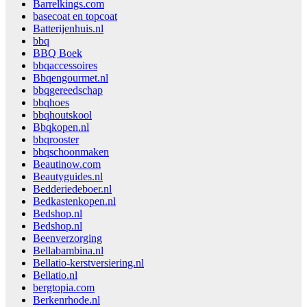
Barrelkings.com
basecoat en topcoat
Batterijenhuis.nl
bbq
BBQ Boek
bbqaccessoires
Bbqengourmet.nl
bbqgereedschap
bbqhoes
bbqhoutskool
Bbqkopen.nl
bbqrooster
bbqschoonmaken
Beautinow.com
Beautyguides.nl
Bedderiedeboer.nl
Bedkastenkopen.nl
Bedshop.nl
Bedshop.nl
Beenverzorging
Bellabambina.nl
Bellatio-kerstversiering.nl
Bellatio.nl
bergtopia.com
Berkenrhode.nl