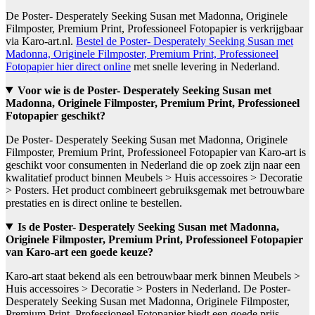
De Poster- Desperately Seeking Susan met Madonna, Originele
Filmposter, Premium Print, Professioneel Fotopapier is verkrijgbaar
via Karo-art.nl.
Bestel de Poster- Desperately Seeking Susan met
Madonna, Originele Filmposter, Premium Print, Professioneel
Fotopapier hier direct online
met snelle levering in Nederland.
Voor wie is de Poster- Desperately Seeking Susan met
Madonna, Originele Filmposter, Premium Print, Professioneel
Fotopapier geschikt?
De Poster- Desperately Seeking Susan met Madonna, Originele
Filmposter, Premium Print, Professioneel Fotopapier van Karo-art is
geschikt voor consumenten in Nederland die op zoek zijn naar een
kwalitatief product binnen Meubels > Huis accessoires > Decoratie
> Posters. Het product combineert gebruiksgemak met betrouwbare
prestaties en is direct online te bestellen.
Is de Poster- Desperately Seeking Susan met Madonna,
Originele Filmposter, Premium Print, Professioneel Fotopapier
van Karo-art een goede keuze?
Karo-art staat bekend als een betrouwbaar merk binnen Meubels >
Huis accessoires > Decoratie > Posters in Nederland. De Poster-
Desperately Seeking Susan met Madonna, Originele Filmposter,
Premium Print, Professioneel Fotopapier biedt een goede prijs-