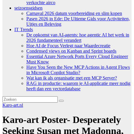
verkochte airco
seizoensgidsen
Carnaval 2026 datum voorbereiding en slim kopen
Pasen 2026 in Ede: De Ultieme Gids voor Activiteiten,
Uitjes en Beleving
IT Trends
De opkomst van AI-agents: hoe agentic AI het werk in
2026 fundamenteel verandert
Hoe AI de Focus Verlegt naar Waardecreatie
Condensed views on Kanban and Sprint boards
Essential Azure Network Ports Every Cloud Engineer
Must Know
Have You Seen the New MCP Actions in Agent Flows
in Microsoft Copilot Studio?
Wat kan ik als organisatie met een MCP Server?
RAG in productie: waarom je AI-applicatie meer nodig
heeft dan een vectordatabase
Karo-art.nl
Karo-art Poster- Desperately
Seeking Susan met Madonna,