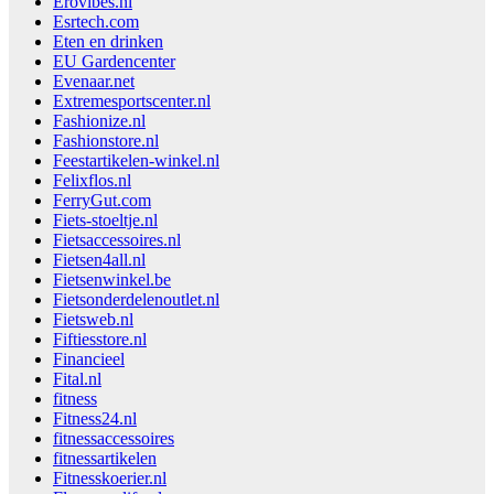
Erovibes.nl
Esrtech.com
Eten en drinken
EU Gardencenter
Evenaar.net
Extremesportscenter.nl
Fashionize.nl
Fashionstore.nl
Feestartikelen-winkel.nl
Felixflos.nl
FerryGut.com
Fiets-stoeltje.nl
Fietsaccessoires.nl
Fietsen4all.nl
Fietsenwinkel.be
Fietsonderdelenoutlet.nl
Fietsweb.nl
Fiftiesstore.nl
Financieel
Fital.nl
fitness
Fitness24.nl
fitnessaccessoires
fitnessartikelen
Fitnesskoerier.nl