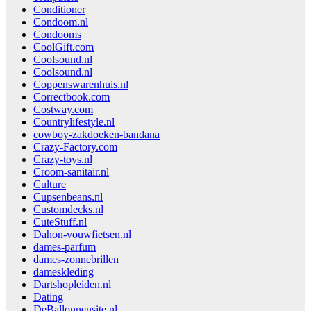
Conditioner
Condoom.nl
Condooms
CoolGift.com
Coolsound.nl
Coolsound.nl
Coppenswarenhuis.nl
Correctbook.com
Costway.com
Countrylifestyle.nl
cowboy-zakdoeken-bandana
Crazy-Factory.com
Crazy-toys.nl
Croom-sanitair.nl
Culture
Cupsenbeans.nl
Customdecks.nl
CuteStuff.nl
Dahon-vouwfietsen.nl
dames-parfum
dames-zonnebrillen
dameskleding
Dartshopleiden.nl
Dating
DeBallonnensite.nl