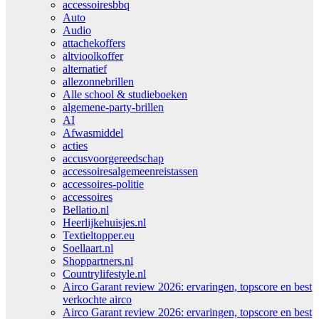
accessoiresbbq
Auto
Audio
attachekoffers
altvioolkoffer
alternatief
allezonnebrillen
Alle school & studieboeken
algemene-party-brillen
AI
Afwasmiddel
acties
accusvoorgereedschap
accessoiresalgemeenreistassen
accessoires-politie
accessoires
Bellatio.nl
Heerlijkehuisjes.nl
Textieltopper.eu
Soellaart.nl
Shoppartners.nl
Countrylifestyle.nl
Airco Garant review 2026: ervaringen, topscore en best
verkochte airco
Airco Garant review 2026: ervaringen, topscore en best