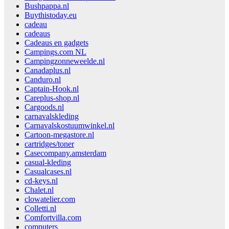
Bushpappa.nl
Buythistoday.eu
cadeau
cadeaus
Cadeaus en gadgets
Campings.com NL
Campingzonneweelde.nl
Canadaplus.nl
Canduro.nl
Captain-Hook.nl
Careplus-shop.nl
Cargoods.nl
carnavalskleding
Carnavalskostuumwinkel.nl
Cartoon-megastore.nl
cartridges/toner
Casecompany.amsterdam
casual-kleding
Casualcases.nl
cd-keys.nl
Chalet.nl
clowatelier.com
Colletti.nl
Comfortvilla.com
computers