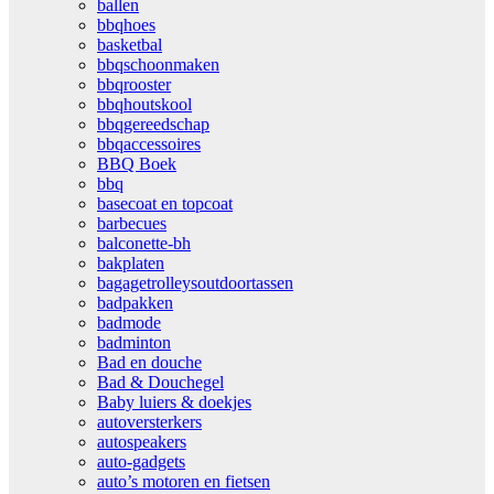
ballen
bbqhoes
basketbal
bbqschoonmaken
bbqrooster
bbqhoutskool
bbqgereedschap
bbqaccessoires
BBQ Boek
bbq
basecoat en topcoat
barbecues
balconette-bh
bakplaten
bagagetrolleysoutdoortassen
badpakken
badmode
badminton
Bad en douche
Bad & Douchegel
Baby luiers & doekjes
autoversterkers
autospeakers
auto-gadgets
auto’s motoren en fietsen