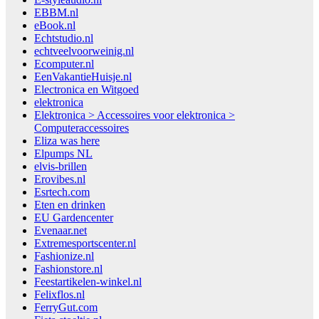
EBBM.nl
eBook.nl
Echtstudio.nl
echtveelvoorweinig.nl
Ecomputer.nl
EenVakantieHuisje.nl
Electronica en Witgoed
elektronica
Elektronica > Accessoires voor elektronica >
Computeraccessoires
Eliza was here
Elpumps NL
elvis-brillen
Erovibes.nl
Esrtech.com
Eten en drinken
EU Gardencenter
Evenaar.net
Extremesportscenter.nl
Fashionize.nl
Fashionstore.nl
Feestartikelen-winkel.nl
Felixflos.nl
FerryGut.com