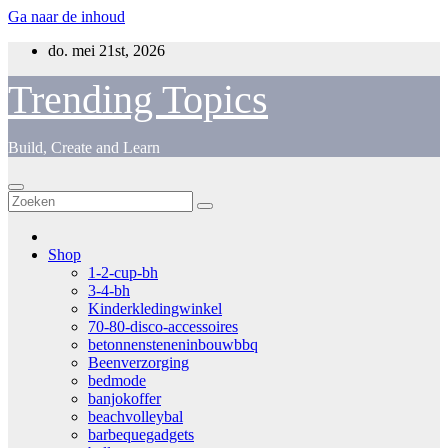
Ga naar de inhoud
do. mei 21st, 2026
Trending Topics
Build, Create and Learn
Shop
1-2-cup-bh
3-4-bh
Kinderkledingwinkel
70-80-disco-accessoires
betonnensteneninbouwbbq
Beenverzorging
bedmode
banjokoffer
beachvolleybal
barbequegadgets