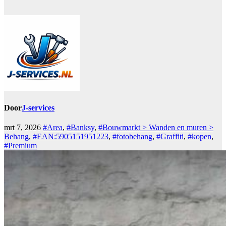
Door
J-services
mrt 7, 2026
#Area
,
#Banksy
,
#Bouwmarkt > Wanden en muren >
Behang
,
#EAN:5905151951223
,
#fotobehang
,
#Graffiti
,
#kopen
,
#Premium