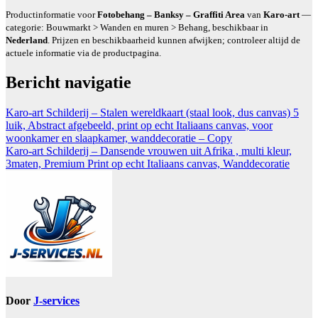
Productinformatie voor
Fotobehang – Banksy – Graffiti Area
van
Karo-art
—
categorie: Bouwmarkt > Wanden en muren > Behang, beschikbaar in
Nederland
. Prijzen en beschikbaarheid kunnen afwijken; controleer altijd de
actuele informatie via de productpagina.
Bericht navigatie
Karo-art Schilderij – Stalen wereldkaart (staal look, dus canvas) 5
luik, Abstract afgebeeld, print op echt Italiaans canvas, voor
woonkamer en slaapkamer, wanddecoratie – Copy
Karo-art Schilderij – Dansende vrouwen uit Afrika , multi kleur,
3maten, Premium Print op echt Italiaans canvas, Wanddecoratie
Door
J-services