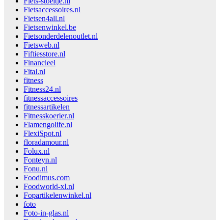
Fiets-stoeltje.nl
Fietsaccessoires.nl
Fietsen4all.nl
Fietsenwinkel.be
Fietsonderdelenoutlet.nl
Fietsweb.nl
Fiftiesstore.nl
Financieel
Fital.nl
fitness
Fitness24.nl
fitnessaccessoires
fitnessartikelen
Fitnesskoerier.nl
Flamengolife.nl
FlexiSpot.nl
floradamour.nl
Folux.nl
Fonteyn.nl
Fonu.nl
Foodimus.com
Foodworld-xl.nl
Fopartikelenwinkel.nl
foto
Foto-in-glas.nl