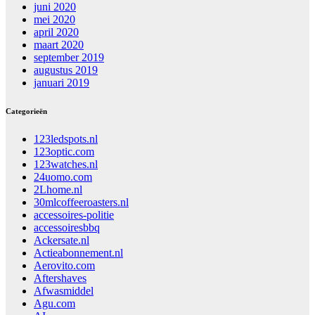
juni 2020
mei 2020
april 2020
maart 2020
september 2019
augustus 2019
januari 2019
Categorieën
123ledspots.nl
123optic.com
123watches.nl
24uomo.com
2Lhome.nl
30mlcoffeeroasters.nl
accessoires-politie
accessoiresbbq
Ackersate.nl
Actieabonnement.nl
Aerovito.com
Aftershaves
Afwasmiddel
Agu.com