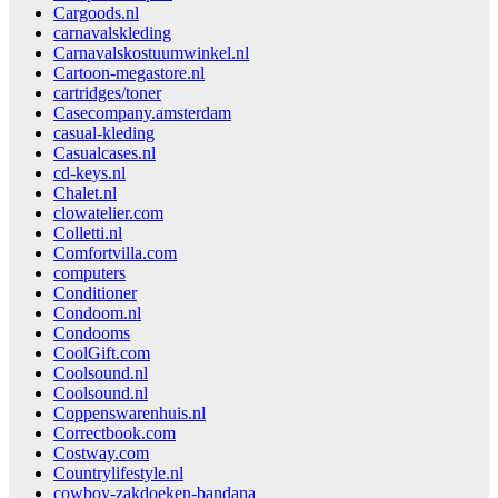
Cargoods.nl
carnavalskleding
Carnavalskostuumwinkel.nl
Cartoon-megastore.nl
cartridges/toner
Casecompany.amsterdam
casual-kleding
Casualcases.nl
cd-keys.nl
Chalet.nl
clowatelier.com
Colletti.nl
Comfortvilla.com
computers
Conditioner
Condoom.nl
Condooms
CoolGift.com
Coolsound.nl
Coolsound.nl
Coppenswarenhuis.nl
Correctbook.com
Costway.com
Countrylifestyle.nl
cowboy-zakdoeken-bandana