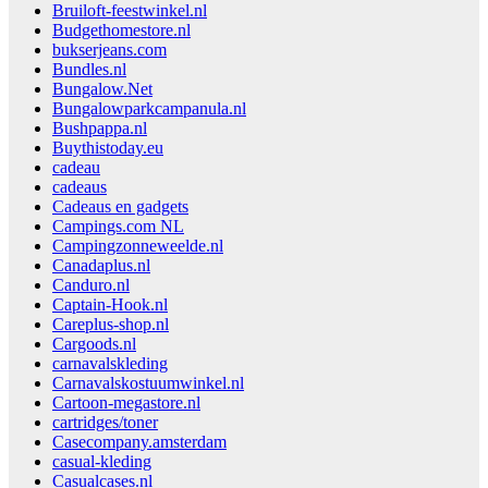
Bruiloft-feestwinkel.nl
Budgethomestore.nl
bukserjeans.com
Bundles.nl
Bungalow.Net
Bungalowparkcampanula.nl
Bushpappa.nl
Buythistoday.eu
cadeau
cadeaus
Cadeaus en gadgets
Campings.com NL
Campingzonneweelde.nl
Canadaplus.nl
Canduro.nl
Captain-Hook.nl
Careplus-shop.nl
Cargoods.nl
carnavalskleding
Carnavalskostuumwinkel.nl
Cartoon-megastore.nl
cartridges/toner
Casecompany.amsterdam
casual-kleding
Casualcases.nl