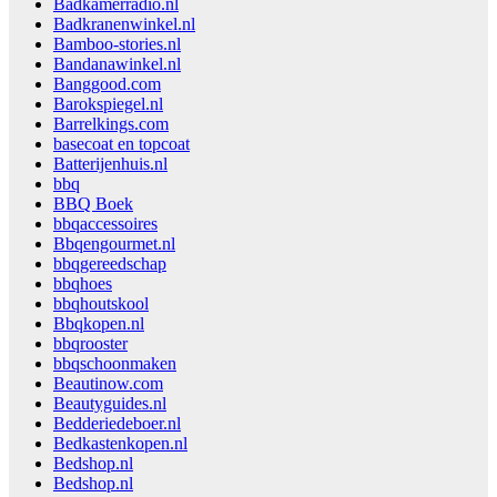
Badkamerradio.nl
Badkranenwinkel.nl
Bamboo-stories.nl
Bandanawinkel.nl
Banggood.com
Barokspiegel.nl
Barrelkings.com
basecoat en topcoat
Batterijenhuis.nl
bbq
BBQ Boek
bbqaccessoires
Bbqengourmet.nl
bbqgereedschap
bbqhoes
bbqhoutskool
Bbqkopen.nl
bbqrooster
bbqschoonmaken
Beautinow.com
Beautyguides.nl
Bedderiedeboer.nl
Bedkastenkopen.nl
Bedshop.nl
Bedshop.nl