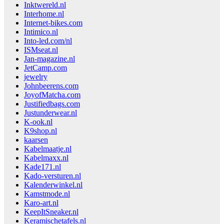
Inktwereld.nl
Interhome.nl
Internet-bikes.com
Intimico.nl
Into-led.com/nl
ISMseat.nl
Jan-magazine.nl
JetCamp.com
jewelry
Johnbeerens.com
JoyofMatcha.com
Justifiedbags.com
Justunderwear.nl
K-ook.nl
K9shop.nl
kaarsen
Kabelmaatje.nl
Kabelmaxx.nl
Kade171.nl
Kado-versturen.nl
Kalenderwinkel.nl
Kamstmode.nl
Karo-art.nl
KeepItSneaker.nl
Keramischetafels.nl