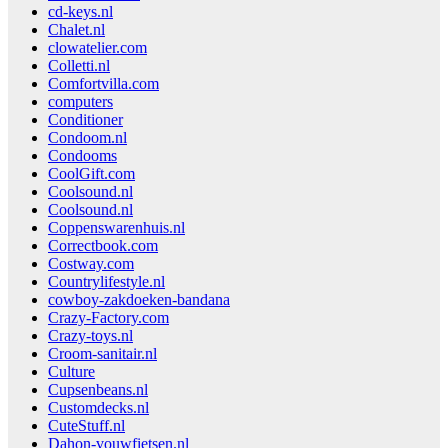
cd-keys.nl
Chalet.nl
clowatelier.com
Colletti.nl
Comfortvilla.com
computers
Conditioner
Condoom.nl
Condooms
CoolGift.com
Coolsound.nl
Coolsound.nl
Coppenswarenhuis.nl
Correctbook.com
Costway.com
Countrylifestyle.nl
cowboy-zakdoeken-bandana
Crazy-Factory.com
Crazy-toys.nl
Croom-sanitair.nl
Culture
Cupsenbeans.nl
Customdecks.nl
CuteStuff.nl
Dahon-vouwfietsen.nl