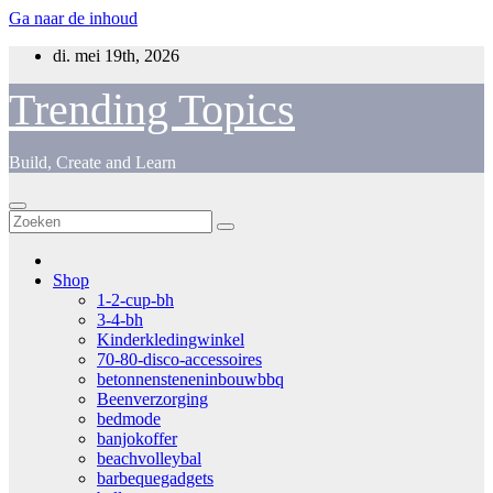
Ga naar de inhoud
di. mei 19th, 2026
Trending Topics
Build, Create and Learn
Shop
1-2-cup-bh
3-4-bh
Kinderkledingwinkel
70-80-disco-accessoires
betonnensteneninbouwbbq
Beenverzorging
bedmode
banjokoffer
beachvolleybal
barbequegadgets