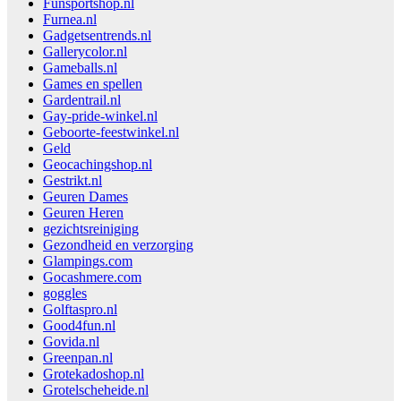
Funsportshop.nl
Furnea.nl
Gadgetsentrends.nl
Gallerycolor.nl
Gameballs.nl
Games en spellen
Gardentrail.nl
Gay-pride-winkel.nl
Geboorte-feestwinkel.nl
Geld
Geocachingshop.nl
Gestrikt.nl
Geuren Dames
Geuren Heren
gezichtsreiniging
Gezondheid en verzorging
Glampings.com
Gocashmere.com
goggles
Golftaspro.nl
Good4fun.nl
Govida.nl
Greenpan.nl
Grotekadoshop.nl
Grotelscheheide.nl