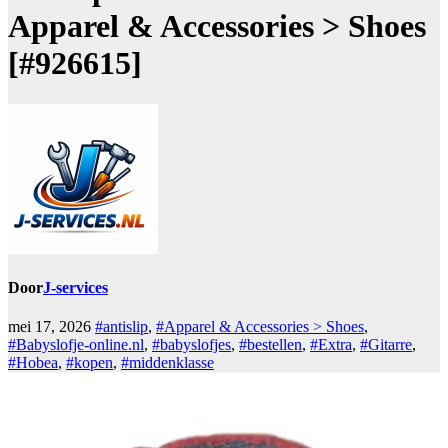
Apparel & Accessories > Shoes
[#926615]
Door
J-services
mei 17, 2026
#antislip
,
#Apparel & Accessories > Shoes
,
#Babyslofje-online.nl
,
#babyslofjes
,
#bestellen
,
#Extra
,
#Gitarre
,
#Hobea
,
#kopen
,
#middenklasse