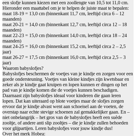
een slofje kunnen kiezen met een zoollengte van 10,5 tot 11,0 cm.
Hieronder een maattabel om je te helpen de juiste maat te bepalen:
maat 18-19 = 13,0 cm (binnenkant 11,7 cm, leeftijd circa 6 – 12
maanden)
maat 20-21 = 14,0 cm (binnenkant 12,7 cm, leeftijd circa 12 – 18
maanden)
maat 22-23 = 15,0 cm (binnenkant 14,0 cm, leeftijd circa 18 – 24
maanden)
maat 24-25 = 16,0 cm (binnenkant 15,2 cm, leeftijd circa 2 – 2,5
jaar)
maat 26-27 = 17,5 cm (binnenkant 16,0 cm, leeftijd circa 2,5 – 3
jaar)
Waarom babyslofjes?
Babyslofjes beschermen de voetjes van je kindje en zorgen voor een
goede ondersteuning. Voetjes van kleine kindjes zijn kwetsbaar en
zeker als je kindje gaat kruipen en lopen kunnen er dingen op het
pad van je kindje komen die de voetjes kunnen beschadigen.
Daarnaast zijn babyslofjes ideaal voor kinderen die gaan leren
lopen. Dat kan uiteraard op blote voetjes maar de slofjes zorgen
ervoor dat je kindje alvast went aan schoeisel aan de voeten, de
overstap naar echte stevige schoenen zal gemakkelijker gaan. En –
niet onbelangrijk – het gros van de babyslofjes heeft een suède
zooltje, of andere anti slip zooltjes – die je kindje zullen behoeden
voor glijpartijen. Leren babyslofjes voor jouw kindje dus!
Over het merk Hobea: