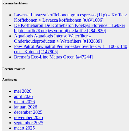
Recente berichten
Lavazza Lavazza koffiebonen gran espresso (1kg) – Koffie >
Koffiebonen > Lavazza koffiebonen [#AV1006]
De Koffiebaron De Koffiebaron Koekjes Florence – Lekker
bij de koffie/Koekjes voor bij de koffie [#842820]
Aqualogis Aqualogis Intense Waterfilter –
Onderhoudsproducten > Waterfilters [#102839]
Paw Patrol Paw patrol Peuterdekbedovertrek wit – 100 x 140
cm – Katoen [#147805]
Bremafa Eco-Line Matras Green [#47244]
Recente reacties
Archieven
mei 2026
april 2026
maart 2026
januari 2026
december 2025
november 2025
september 2025
maart 2025