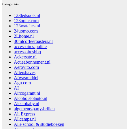
Categorieën
123ledspots.nl
123optic.com
123watches.nl
24uomo.com
2Lhome.nl
30mlcoffeeroasters.nl
accessoires-politie
accessoiresbbq
Ackersate.nl
Actieabonnement.nl
Aerovito.com
Aftershaves
Afwasmiddel
Agu.com
AI
Aircogarant.nl
Alcoholslotauto.nl
Alectobaby.nl
algemene-party-brillen
Ali Express
Allcamps.nl
Alle school & studieboeken