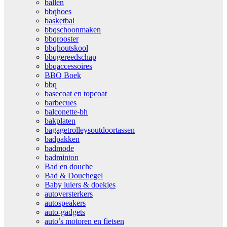
ballen
bbqhoes
basketbal
bbqschoonmaken
bbqrooster
bbqhoutskool
bbqgereedschap
bbqaccessoires
BBQ Boek
bbq
basecoat en topcoat
barbecues
balconette-bh
bakplaten
bagagetrolleysoutdoortassen
badpakken
badmode
badminton
Bad en douche
Bad & Douchegel
Baby luiers & doekjes
autoversterkers
autospeakers
auto-gadgets
auto’s motoren en fietsen