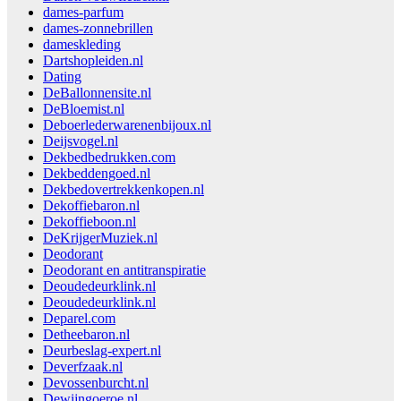
dames-parfum
dames-zonnebrillen
dameskleding
Dartshopleiden.nl
Dating
DeBallonnensite.nl
DeBloemist.nl
Deboerlederwarenenbijoux.nl
Deijsvogel.nl
Dekbedbedrukken.com
Dekbeddengoed.nl
Dekbedovertrekkenkopen.nl
Dekoffiebaron.nl
Dekoffieboon.nl
DeKrijgerMuziek.nl
Deodorant
Deodorant en antitranspiratie
Deoudedeurklink.nl
Deoudedeurklink.nl
Deparel.com
Detheebaron.nl
Deurbeslag-expert.nl
Deverfzaak.nl
Devossenburcht.nl
Dewijngoeroe.nl