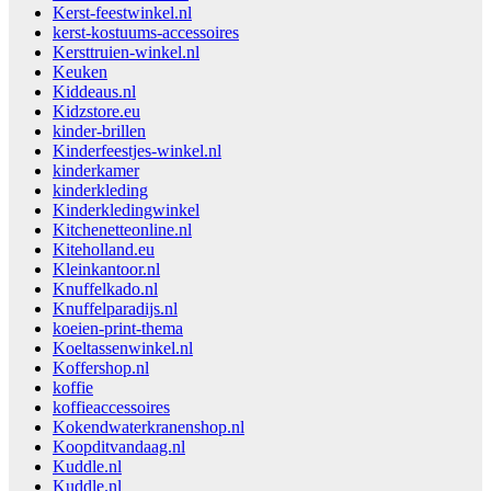
Kerst-feestwinkel.nl
kerst-kostuums-accessoires
Kersttruien-winkel.nl
Keuken
Kiddeaus.nl
Kidzstore.eu
kinder-brillen
Kinderfeestjes-winkel.nl
kinderkamer
kinderkleding
Kinderkledingwinkel
Kitchenetteonline.nl
Kiteholland.eu
Kleinkantoor.nl
Knuffelkado.nl
Knuffelparadijs.nl
koeien-print-thema
Koeltassenwinkel.nl
Koffershop.nl
koffie
koffieaccessoires
Kokendwaterkranenshop.nl
Koopditvandaag.nl
Kuddle.nl
Kuddle.nl