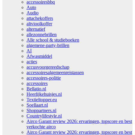
accessoiresbbq
Auto
Audio
attachekoffers
altvioolkoffer
alternatief
allezonnebrillen
Alle school & studieboeken
algemene-party-brillen
AI
Afwasmiddel
acties
accusvoorgereedschap
accessoiresalgemeenreistassen
accessoires-politie
accessoires
Bellatio.nl
Heerlijkehuisjes.nl
Textieltopper.eu
Soellaart.nl
Shoppartners.nl
Countrylifestyle.nl
Airco Garant review 2026: ervaringen, topscore en best
verkochte airco
Airco Garant review 2026: ervaringen, topscore en best