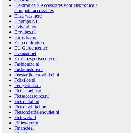
Elektronica > Accessoires voor elektronica >
Computeraccessoires
Eliza was here
Elpumps NL
elvis-brillen
Erovibes.nl
Esrtech.com
Eten en drinken
EU Gardencenter
Evenaar.net
Extremesportscenter.nl
Fashionize.nl
Fashionstore.nl
Feestartikelen-winkel.nl
Felixflos.nl
FerryGut.com
Fiets-stoeltje.nl
Fietsaccessoires.nl
Fietsen4all.nl
Fietsenwinkel.be
Fietsonderdelenoutlet.nl
Fietsweb.nl
Fiftiesstore.nl
Financieel