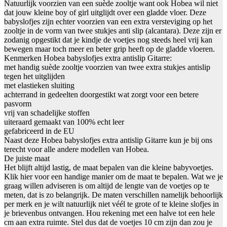
Natuurlijk voorzien van een suède zooltje want ook Hobea wil niet
dat jouw kleine boy of girl uitglijdt over een gladde vloer. Deze
babyslofjes zijn echter voorzien van een extra versteviging op het
zooltje in de vorm van twee stukjes anti slip (alcantara). Deze zijn er
zodanig opgestikt dat je kindje de voetjes nog steeds heel vrij kan
bewegen maar toch meer en beter grip heeft op de gladde vloeren.
Kenmerken Hobea babyslofjes extra antislip Gitarre:
met handig suède zooltje voorzien van twee extra stukjes antislip
tegen het uitglijden
met elastieken sluiting
achterrand in gedeelten doorgestikt wat zorgt voor een betere
pasvorm
vrij van schadelijke stoffen
uiteraard gemaakt van 100% echt leer
gefabriceerd in de EU
Naast deze Hobea babyslofjes extra antislip Gitarre kun je bij ons
terecht voor alle andere modellen van Hobea.
De juiste maat
Het blijft altijd lastig, de maat bepalen van die kleine babyvoetjes.
Klik hier voor een handige manier om de maat te bepalen. Wat we je
graag willen adviseren is om altijd de lengte van de voetjes op te
meten, dat is zo belangrijk. De maten verschillen namelijk behoorlijk
per merk en je wilt natuurlijk niet véél te grote of te kleine slofjes in
je brievenbus ontvangen. Hou rekening met een halve tot een hele
cm aan extra ruimte. Stel dus dat de voetjes 10 cm zijn dan zou je