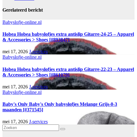
Gerelateerd bericht
Babyslofje-online.nl
Hobea Hobea babyslofjes extra antislip Gitarre-24-25 – Apparel
& Accessories > Shoes [#893847]
mei 17, 2026
J-services
Babyslofje-online.nl
Hobea Hobea babyslofjes extra antislip Gitarre-22-23 – Apparel
& Accessories > Shoes [#861079]
mei 17, 2026
J-services
Babyslofje-online.nl
Baby's Only Baby's Only babyslofjes Melange Grijs-0-3
maanden [#371545]
mei 17, 2026
J-services