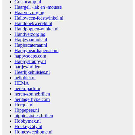
Gustocamp.nl
Haargel, -lak en -mousse
Haarverzorging
Halloween-feestwinkel.nl
Handdoekwereld.nl
Handpoppen-winkel.nl
Handverzorging
Hapjesaanhuis.nl
Hapjescateraar.nl
Happybeardiapers.com
happysoaps.com
Happystrappy.nl
hartjes-brillen
Heerlijkehuisjes.nl
hellobier.nl
HEMA
heren-parfum
heren-zonnebrillen
heritage-hype.com
Herqua.nl
Hippepeer.nl
hippie-sixties-brillen
Hobbymax.nl
HockeyCity.nl
Homesweethome.nl