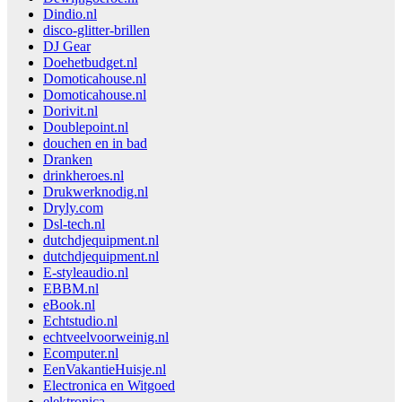
Dindio.nl
disco-glitter-brillen
DJ Gear
Doehetbudget.nl
Domoticahouse.nl
Domoticahouse.nl
Dorivit.nl
Doublepoint.nl
douchen en in bad
Dranken
drinkheroes.nl
Drukwerknodig.nl
Dryly.com
Dsl-tech.nl
dutchdjequipment.nl
dutchdjequipment.nl
E-styleaudio.nl
EBBM.nl
eBook.nl
Echtstudio.nl
echtveelvoorweinig.nl
Ecomputer.nl
EenVakantieHuisje.nl
Electronica en Witgoed
elektronica