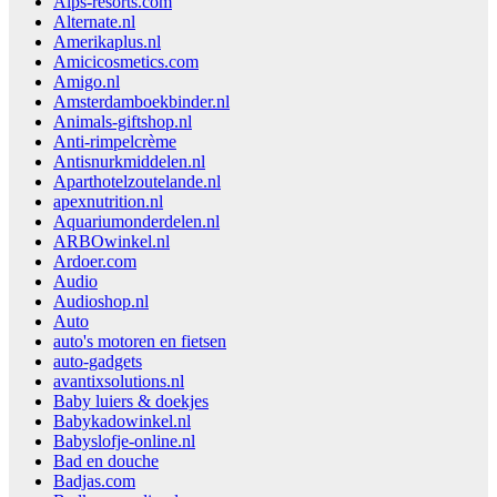
Alps-resorts.com
Alternate.nl
Amerikaplus.nl
Amicicosmetics.com
Amigo.nl
Amsterdamboekbinder.nl
Animals-giftshop.nl
Anti-rimpelcrème
Antisnurkmiddelen.nl
Aparthotelzoutelande.nl
apexnutrition.nl
Aquariumonderdelen.nl
ARBOwinkel.nl
Ardoer.com
Audio
Audioshop.nl
Auto
auto's motoren en fietsen
auto-gadgets
avantixsolutions.nl
Baby luiers & doekjes
Babykadowinkel.nl
Babyslofje-online.nl
Bad en douche
Badjas.com