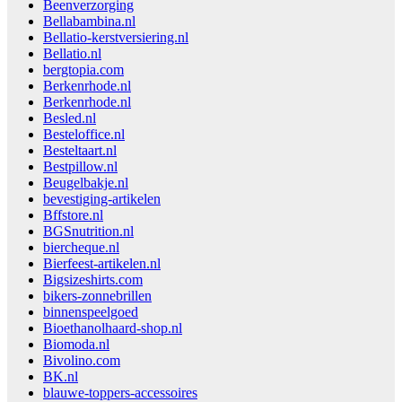
Beenverzorging
Bellabambina.nl
Bellatio-kerstversiering.nl
Bellatio.nl
bergtopia.com
Berkenrhode.nl
Berkenrhode.nl
Besled.nl
Besteloffice.nl
Besteltaart.nl
Bestpillow.nl
Beugelbakje.nl
bevestiging-artikelen
Bffstore.nl
BGSnutrition.nl
biercheque.nl
Bierfeest-artikelen.nl
Bigsizeshirts.com
bikers-zonnebrillen
binnenspeelgoed
Bioethanolhaard-shop.nl
Biomoda.nl
Bivolino.com
BK.nl
blauwe-toppers-accessoires