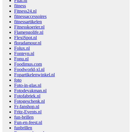
Fital.nl
fitness
Fitness24.nl
fitnessaccessoires
fitnessartikelen
Fitnesskoerier.nl
Flamengolife.nl
FlexiSpot.nl
floradamour.nl
Folux.nl
Fonteyn.nl
Fonu.nl
Foodimus.com
Foodworld-xl.nl
Fopartikelenwinkel.nl
foto
Foto-in-glas.nl
Fotodevakman.nl
Fotofabriek.nl
Fotogeschenk.nl
Fr-fanshop.nl
Fritz-Events.nl
fun-brillen
Fun-en-feest.nl
funbrillen