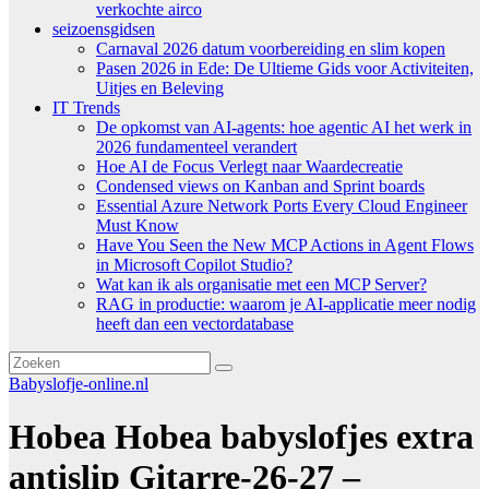
verkochte airco
seizoensgidsen
Carnaval 2026 datum voorbereiding en slim kopen
Pasen 2026 in Ede: De Ultieme Gids voor Activiteiten,
Uitjes en Beleving
IT Trends
De opkomst van AI-agents: hoe agentic AI het werk in
2026 fundamenteel verandert
Hoe AI de Focus Verlegt naar Waardecreatie
Condensed views on Kanban and Sprint boards
Essential Azure Network Ports Every Cloud Engineer
Must Know
Have You Seen the New MCP Actions in Agent Flows
in Microsoft Copilot Studio?
Wat kan ik als organisatie met een MCP Server?
RAG in productie: waarom je AI-applicatie meer nodig
heeft dan een vectordatabase
Babyslofje-online.nl
Hobea Hobea babyslofjes extra
antislip Gitarre-26-27 –