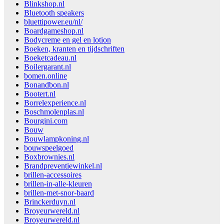
Blinkshop.nl
Bluetooth speakers
bluettipower.eu/nl/
Boardgameshop.nl
Bodycreme en gel en lotion
Boeken, kranten en tijdschriften
Boeketcadeau.nl
Boilergarant.nl
bomen.online
Bonandbon.nl
Bootert.nl
Borrelexperience.nl
Boschmolenplas.nl
Bourgini.com
Bouw
Bouwlampkoning.nl
bouwspeelgoed
Boxbrownies.nl
Brandpreventiewinkel.nl
brillen-accessoires
brillen-in-alle-kleuren
brillen-met-snor-baard
Brinckerduyn.nl
Broyeurwereld.nl
Broyeurwereld.nl