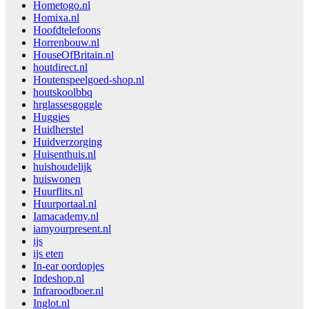
Hometogo.nl
Homixa.nl
Hoofdtelefoons
Horrenbouw.nl
HouseOfBritain.nl
houtdirect.nl
Houtenspeelgoed-shop.nl
houtskoolbbq
hrglassesgoggle
Huggies
Huidherstel
Huidverzorging
Huisenthuis.nl
huishoudelijk
huiswonen
Huurflits.nl
Huurportaal.nl
Iamacademy.nl
iamyourpresent.nl
ijs
ijs eten
In-ear oordopjes
Indeshop.nl
Infraroodboer.nl
Inglot.nl