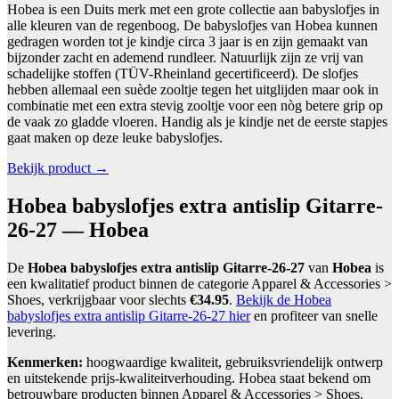
Hobea is een Duits merk met een grote collectie aan babyslofjes in
alle kleuren van de regenboog. De babyslofjes van Hobea kunnen
gedragen worden tot je kindje circa 3 jaar is en zijn gemaakt van
bijzonder zacht en ademend rundleer. Natuurlijk zijn ze vrij van
schadelijke stoffen (TÜV-Rheinland gecertificeerd). De slofjes
hebben allemaal een suède zooltje tegen het uitglijden maar ook in
combinatie met een extra stevig zooltje voor een nòg betere grip op
de vaak zo gladde vloeren. Handig als je kindje net de eerste stapjes
gaat maken op deze leuke babyslofjes.
Bekijk product →
Hobea babyslofjes extra antislip Gitarre-
26-27 — Hobea
De
Hobea babyslofjes extra antislip Gitarre-26-27
van
Hobea
is
een kwalitatief product binnen de categorie Apparel & Accessories >
Shoes, verkrijgbaar voor slechts
€34.95
.
Bekijk de Hobea
babyslofjes extra antislip Gitarre-26-27 hier
en profiteer van snelle
levering.
Kenmerken:
hoogwaardige kwaliteit, gebruiksvriendelijk ontwerp
en uitstekende prijs-kwaliteitverhouding. Hobea staat bekend om
betrouwbare producten binnen Apparel & Accessories > Shoes.