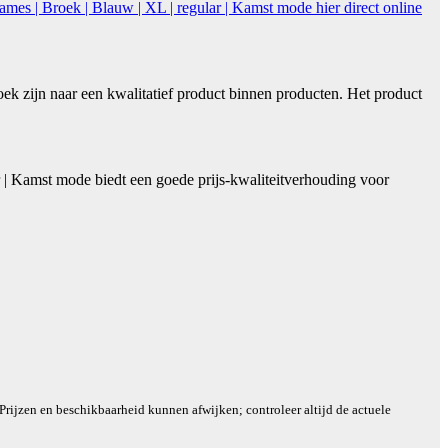
ames | Broek | Blauw | XL | regular | Kamst mode hier direct online
ek zijn naar een kwalitatief product binnen producten. Het product
 | Kamst mode biedt een goede prijs-kwaliteitverhouding voor
 Prijzen en beschikbaarheid kunnen afwijken; controleer altijd de actuele