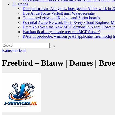
IT Trends
De opkomst van AI-agents: hoe agentic AI het werk in 2
Hoe AI de Focus Verlegt naar Waardecreatie
Condensed views on Kanban and Sprint boards
Essential Azure Network Ports Every Cloud Engineer 
Have You Seen the New MCP Actions in Agent Flows in 
Wat kan ik als organisatie met een MCP Server?
RAG in productie: waarom je AI-applicatie meer nodig h
Kamstmode.nl
Freebird – Blauw | Dames | Broe