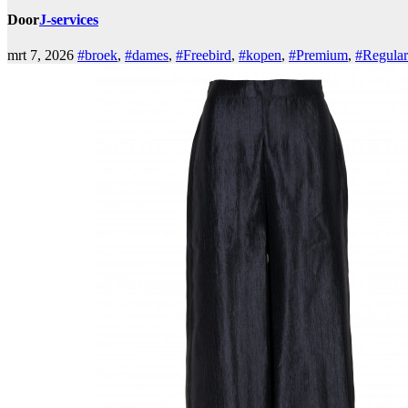
Door
J-services
mrt 7, 2026
#broek
,
#dames
,
#Freebird
,
#kopen
,
#Premium
,
#Regular