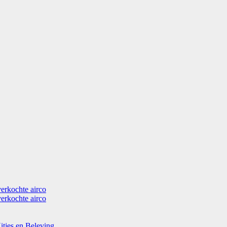
verkochte airco
verkochte airco
itjes en Beleving