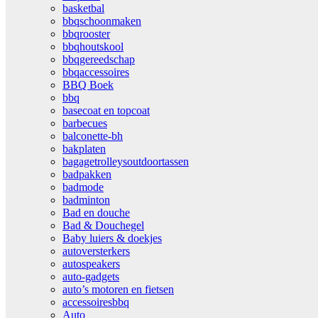
basketbal
bbqschoonmaken
bbqrooster
bbqhoutskool
bbqgereedschap
bbqaccessoires
BBQ Boek
bbq
basecoat en topcoat
barbecues
balconette-bh
bakplaten
bagagetrolleysoutdoortassen
badpakken
badmode
badminton
Bad en douche
Bad & Douchegel
Baby luiers & doekjes
autoversterkers
autospeakers
auto-gadgets
auto’s motoren en fietsen
accessoiresbbq
Auto