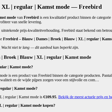
| XL | regular | Kamst mode — Freebird
Kamst mode
van
Freebird
is een kwalitatief product binnen de categorie 
ofiteer van snelle levering.
 uitstekende prijs-kwaliteitverhouding. Freebird staat bekend om betro
de
Freebird – Blauw | Dames | Broek | Blauw | XL | regular | Kam
.
Wacht niet te lang — dit aanbod kan beperkt zijn.
 | Broek | Blauw | XL | regular | Kamst mode
gular | Kamst mode?
mode is een product van Freebird binnen de categorie producten. Pant
kwaliteit en de wijde pijpen zorgen voor een stijlvolle en com…
 regular | Kamst mode?
L | regular | Kamst mode is
€109.95
.
Bekijk de meest actuele prijs en b
L | regular | Kamst mode kopen?