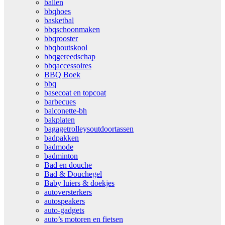
ballen
bbqhoes
basketbal
bbqschoonmaken
bbqrooster
bbqhoutskool
bbqgereedschap
bbqaccessoires
BBQ Boek
bbq
basecoat en topcoat
barbecues
balconette-bh
bakplaten
bagagetrolleysoutdoortassen
badpakken
badmode
badminton
Bad en douche
Bad & Douchegel
Baby luiers & doekjes
autoversterkers
autospeakers
auto-gadgets
auto’s motoren en fietsen