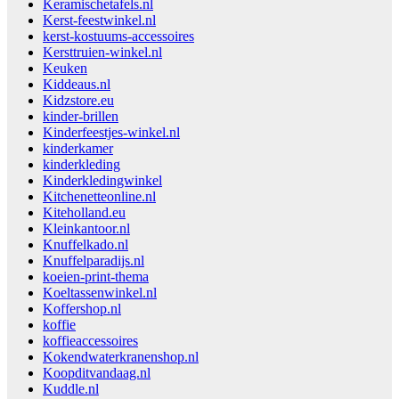
Keramischetafels.nl
Kerst-feestwinkel.nl
kerst-kostuums-accessoires
Kersttruien-winkel.nl
Keuken
Kiddeaus.nl
Kidzstore.eu
kinder-brillen
Kinderfeestjes-winkel.nl
kinderkamer
kinderkleding
Kinderkledingwinkel
Kitchenetteonline.nl
Kiteholland.eu
Kleinkantoor.nl
Knuffelkado.nl
Knuffelparadijs.nl
koeien-print-thema
Koeltassenwinkel.nl
Koffershop.nl
koffie
koffieaccessoires
Kokendwaterkranenshop.nl
Koopditvandaag.nl
Kuddle.nl