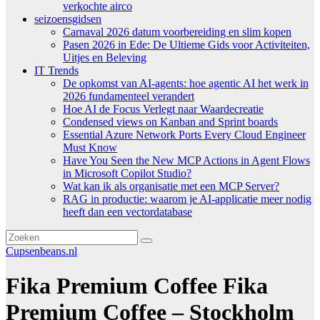
verkochte airco
seizoensgidsen
Carnaval 2026 datum voorbereiding en slim kopen
Pasen 2026 in Ede: De Ultieme Gids voor Activiteiten,
Uitjes en Beleving
IT Trends
De opkomst van AI-agents: hoe agentic AI het werk in
2026 fundamenteel verandert
Hoe AI de Focus Verlegt naar Waardecreatie
Condensed views on Kanban and Sprint boards
Essential Azure Network Ports Every Cloud Engineer
Must Know
Have You Seen the New MCP Actions in Agent Flows
in Microsoft Copilot Studio?
Wat kan ik als organisatie met een MCP Server?
RAG in productie: waarom je AI-applicatie meer nodig
heeft dan een vectordatabase
Cupsenbeans.nl
Fika Premium Coffee Fika
Premium Coffee – Stockholm