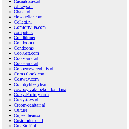
Casualcases.nl
cd-keys.nl
Chalet.nl
clowatelier.com
Colletti.nl
Comfortvilla.com
computers
Conditioner
Condoom.nl
Condooms
CoolGift.com
Coolsound.nl
Coolsound.nl
Coppenswarenhuis.nl
Correctbook.com
Costway.com
Countrylifestyle.nl
cowboy-zakdoeken-bandana
Crazy-Factory.com
Crazy-toys.nl
Croom-sanitair.nl
Culture
Cupsenbeans.nl
Customdecks.nl
CuteStuff.nl