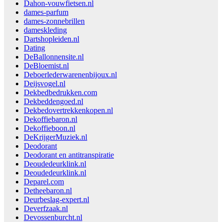
Dahon-vouwfietsen.nl
dames-parfum
dames-zonnebrillen
dameskleding
Dartshopleiden.nl
Dating
DeBallonnensite.nl
DeBloemist.nl
Deboerlederwarenenbijoux.nl
Deijsvogel.nl
Dekbedbedrukken.com
Dekbeddengoed.nl
Dekbedovertrekkenkopen.nl
Dekoffiebaron.nl
Dekoffieboon.nl
DeKrijgerMuziek.nl
Deodorant
Deodorant en antitranspiratie
Deoudedeurklink.nl
Deoudedeurklink.nl
Deparel.com
Detheebaron.nl
Deurbeslag-expert.nl
Deverfzaak.nl
Devossenburcht.nl