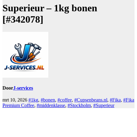
Superieur – 1kg bonen
[#342078]
Door
J-services
mrt 10, 2026
#1kg
,
#bonen
,
#coffee
,
#Cupsenbeans.nl
,
#Fika
,
#Fika
Premium Coffee
,
#middenklasse
,
#Stockholm
,
#Superieur