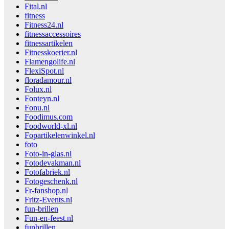
Fital.nl
fitness
Fitness24.nl
fitnessaccessoires
fitnessartikelen
Fitnesskoerier.nl
Flamengolife.nl
FlexiSpot.nl
floradamour.nl
Folux.nl
Fonteyn.nl
Fonu.nl
Foodimus.com
Foodworld-xl.nl
Fopartikelenwinkel.nl
foto
Foto-in-glas.nl
Fotodevakman.nl
Fotofabriek.nl
Fotogeschenk.nl
Fr-fanshop.nl
Fritz-Events.nl
fun-brillen
Fun-en-feest.nl
funbrillen