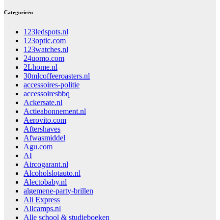
Categorieën
123ledspots.nl
123optic.com
123watches.nl
24uomo.com
2Lhome.nl
30mlcoffeeroasters.nl
accessoires-politie
accessoiresbbq
Ackersate.nl
Actieabonnement.nl
Aerovito.com
Aftershaves
Afwasmiddel
Agu.com
AI
Aircogarant.nl
Alcoholslotauto.nl
Alectobaby.nl
algemene-party-brillen
Ali Express
Allcamps.nl
Alle school & studieboeken