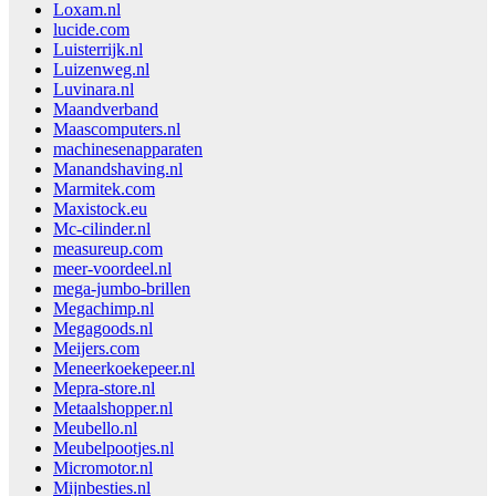
Loxam.nl
lucide.com
Luisterrijk.nl
Luizenweg.nl
Luvinara.nl
Maandverband
Maascomputers.nl
machinesenapparaten
Manandshaving.nl
Marmitek.com
Maxistock.eu
Mc-cilinder.nl
measureup.com
meer-voordeel.nl
mega-jumbo-brillen
Megachimp.nl
Megagoods.nl
Meijers.com
Meneerkoekepeer.nl
Mepra-store.nl
Metaalshopper.nl
Meubello.nl
Meubelpootjes.nl
Micromotor.nl
Mijnbesties.nl