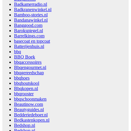
Badkamerradio.nl
Badkranenwinkel.nl
Bamboo-stories.nl
Bandanawinkel.nl
Banggood.com
Barokspiegel.nl
Barrelkings.com
basecoat en topcoat
Batterijenhuis.nl
bbq
BBQ Boek
bbqaccessoires
Bbqengourmet.nl
bbqgereedschap
bbqhoes
bbqhoutskool
Bbqkopen.nl
bbqrooster
bbqschoonmaken
Beautinow.com
Beautyguides.nl
Bedderiedeboer.nl
Bedkastenkopen.nl
Bedshop.nl
Bedshop.nl