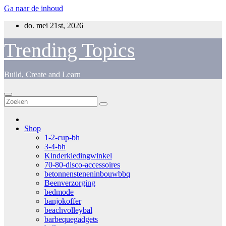
Ga naar de inhoud
do. mei 21st, 2026
Trending Topics
Build, Create and Learn
Shop
1-2-cup-bh
3-4-bh
Kinderkledingwinkel
70-80-disco-accessoires
betonnensteneninbouwbbq
Beenverzorging
bedmode
banjokoffer
beachvolleybal
barbequegadgets