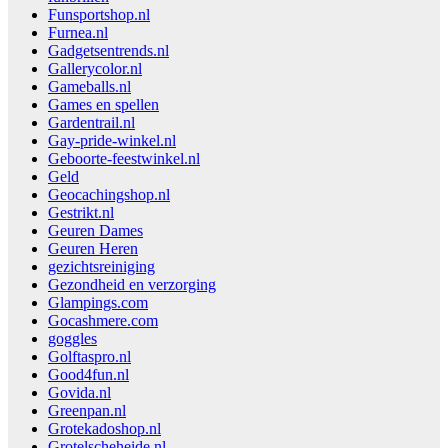
Funsportshop.nl
Furnea.nl
Gadgetsentrends.nl
Gallerycolor.nl
Gameballs.nl
Games en spellen
Gardentrail.nl
Gay-pride-winkel.nl
Geboorte-feestwinkel.nl
Geld
Geocachingshop.nl
Gestrikt.nl
Geuren Dames
Geuren Heren
gezichtsreiniging
Gezondheid en verzorging
Glampings.com
Gocashmere.com
goggles
Golftaspro.nl
Good4fun.nl
Govida.nl
Greenpan.nl
Grotekadoshop.nl
Grotelscheheide.nl