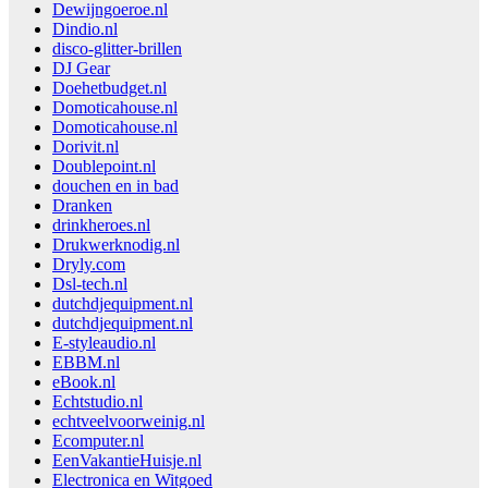
Dewijngoeroe.nl
Dindio.nl
disco-glitter-brillen
DJ Gear
Doehetbudget.nl
Domoticahouse.nl
Domoticahouse.nl
Dorivit.nl
Doublepoint.nl
douchen en in bad
Dranken
drinkheroes.nl
Drukwerknodig.nl
Dryly.com
Dsl-tech.nl
dutchdjequipment.nl
dutchdjequipment.nl
E-styleaudio.nl
EBBM.nl
eBook.nl
Echtstudio.nl
echtveelvoorweinig.nl
Ecomputer.nl
EenVakantieHuisje.nl
Electronica en Witgoed