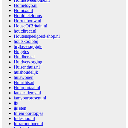
Homesweethome.nl
Hometogo.nl
Homixa.nl
Hoofdtelefoons
Horrenbouw.nl
HouseOfBritain.nl
houtdirect.nl
Houtenspeelgoed-shop.nl
houtskoolbbq
hrglassesgoggle
Huggies
Huidherstel
Huidverzorging
Huisenthuis.nl
huishoudelijk
huiswonen
Huurflits.nl
Huurportaal.nl
Iamacademy.nl
iamyourpresent.nl
ijs
ijs eten
In-ear oordopjes
Indeshop.nl
Infraroodboer.nl