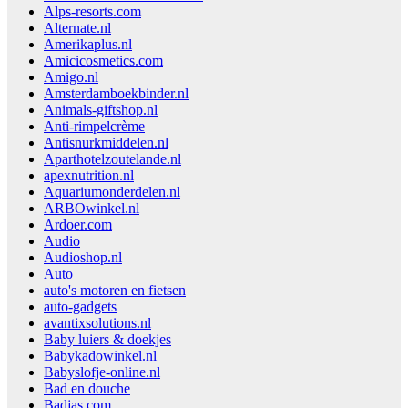
Alps-resorts.com
Alternate.nl
Amerikaplus.nl
Amicicosmetics.com
Amigo.nl
Amsterdamboekbinder.nl
Animals-giftshop.nl
Anti-rimpelcrème
Antisnurkmiddelen.nl
Aparthotelzoutelande.nl
apexnutrition.nl
Aquariumonderdelen.nl
ARBOwinkel.nl
Ardoer.com
Audio
Audioshop.nl
Auto
auto's motoren en fietsen
auto-gadgets
avantixsolutions.nl
Baby luiers & doekjes
Babykadowinkel.nl
Babyslofje-online.nl
Bad en douche
Badjas.com