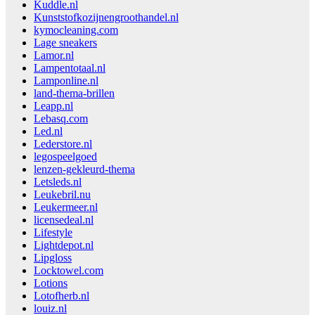
Kuddle.nl
Kunststofkozijnengroothandel.nl
kymocleaning.com
Lage sneakers
Lamor.nl
Lampentotaal.nl
Lamponline.nl
land-thema-brillen
Leapp.nl
Lebasq.com
Led.nl
Lederstore.nl
legospeelgoed
lenzen-gekleurd-thema
Letsleds.nl
Leukebril.nu
Leukermeer.nl
licensedeal.nl
Lifestyle
Lightdepot.nl
Lipgloss
Locktowel.com
Lotions
Lotofherb.nl
louiz.nl