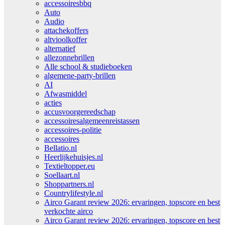
accessoiresbbq
Auto
Audio
attachekoffers
altvioolkoffer
alternatief
allezonnebrillen
Alle school & studieboeken
algemene-party-brillen
AI
Afwasmiddel
acties
accusvoorgereedschap
accessoiresalgemeenreistassen
accessoires-politie
accessoires
Bellatio.nl
Heerlijkehuisjes.nl
Textieltopper.eu
Soellaart.nl
Shoppartners.nl
Countrylifestyle.nl
Airco Garant review 2026: ervaringen, topscore en best
verkochte airco
Airco Garant review 2026: ervaringen, topscore en best