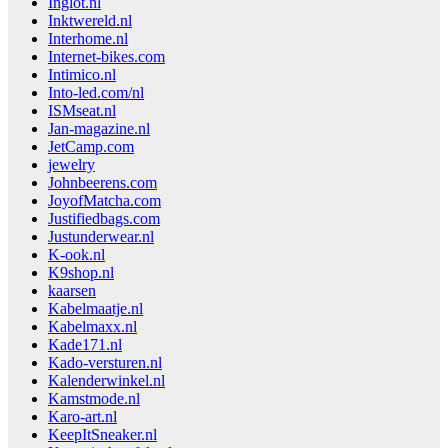
Inglot.nl
Inktwereld.nl
Interhome.nl
Internet-bikes.com
Intimico.nl
Into-led.com/nl
ISMseat.nl
Jan-magazine.nl
JetCamp.com
jewelry
Johnbeerens.com
JoyofMatcha.com
Justifiedbags.com
Justunderwear.nl
K-ook.nl
K9shop.nl
kaarsen
Kabelmaatje.nl
Kabelmaxx.nl
Kade171.nl
Kado-versturen.nl
Kalenderwinkel.nl
Kamstmode.nl
Karo-art.nl
KeepItSneaker.nl