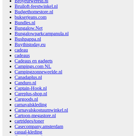
Broyeurwereld.nl
Bruiloft-feestwinkel.nl
Budgethomestore.nl
bukserjeans.com
Bundles.nl
Bungalow.Net
Bungalowparkcampanula.nl
Bushpappa.nl
Buythistoday.eu
cadeau
cadeaus
Cadeaus en gadgets
Campings.com NL
Campingzonneweelde.nl
Canadaplus.nl
Canduro.nl
Captain-Hook.nl
Careplus-shop.nl
Cargoods.nl
carnavalskleding
Carnavalskostuumwinkel.nl
Cartoon-megastore.nl
cartridges/toner
Casecompany.amsterdam
casual-kleding