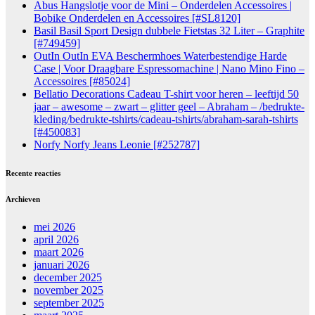
Abus Hangslotje voor de Mini – Onderdelen Accessoires |
Bobike Onderdelen en Accessoires [#SL8120]
Basil Basil Sport Design dubbele Fietstas 32 Liter – Graphite
[#749459]
OutIn OutIn EVA Beschermhoes Waterbestendige Harde
Case | Voor Draagbare Espressomachine | Nano Mino Fino –
Accessoires [#85024]
Bellatio Decorations Cadeau T-shirt voor heren – leeftijd 50
jaar – awesome – zwart – glitter geel – Abraham – /bedrukte-
kleding/bedrukte-tshirts/cadeau-tshirts/abraham-sarah-tshirts
[#450083]
Norfy Norfy Jeans Leonie [#252787]
Recente reacties
Archieven
mei 2026
april 2026
maart 2026
januari 2026
december 2025
november 2025
september 2025