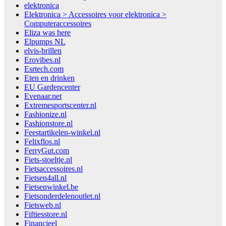
elektronica
Elektronica > Accessoires voor elektronica >
Computeraccessoires
Eliza was here
Elpumps NL
elvis-brillen
Erovibes.nl
Esrtech.com
Eten en drinken
EU Gardencenter
Evenaar.net
Extremesportscenter.nl
Fashionize.nl
Fashionstore.nl
Feestartikelen-winkel.nl
Felixflos.nl
FerryGut.com
Fiets-stoeltje.nl
Fietsaccessoires.nl
Fietsen4all.nl
Fietsenwinkel.be
Fietsonderdelenoutlet.nl
Fietsweb.nl
Fiftiesstore.nl
Financieel