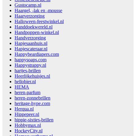
Gustocamp.nl
Haargel, -lak en -mousse
Haarverzorging
Halloween-feestwinkel.nl
Handdoekwereld.nl
Handpoppen-winkel.nl
Handverzorging
Hapjesaanhuis.nl
Hapjescateraar.nl
Happybeardiapers.com
happysoaps.com
Happystrappy.nl
hartjes-brillen
Heerlijkehuisjes.nl
hellobier.nl
HEMA
heren-parfum
heren-zonnebrillen
heritage-hype.com
Herqua.nl
Hippepeer.nl
hippie-sixties-brillen
Hobbymax.nl
HockeyCity.nl