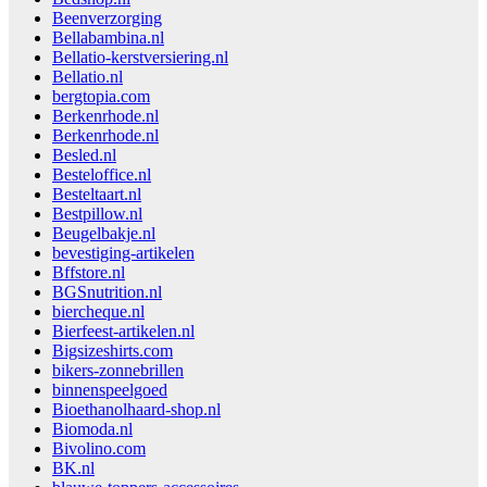
Beenverzorging
Bellabambina.nl
Bellatio-kerstversiering.nl
Bellatio.nl
bergtopia.com
Berkenrhode.nl
Berkenrhode.nl
Besled.nl
Besteloffice.nl
Besteltaart.nl
Bestpillow.nl
Beugelbakje.nl
bevestiging-artikelen
Bffstore.nl
BGSnutrition.nl
biercheque.nl
Bierfeest-artikelen.nl
Bigsizeshirts.com
bikers-zonnebrillen
binnenspeelgoed
Bioethanolhaard-shop.nl
Biomoda.nl
Bivolino.com
BK.nl