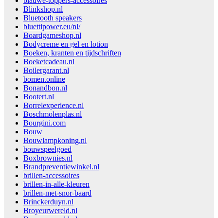
blauwe-toppers-accessoires
Blinkshop.nl
Bluetooth speakers
bluettipower.eu/nl/
Boardgameshop.nl
Bodycreme en gel en lotion
Boeken, kranten en tijdschriften
Boeketcadeau.nl
Boilergarant.nl
bomen.online
Bonandbon.nl
Bootert.nl
Borrelexperience.nl
Boschmolenplas.nl
Bourgini.com
Bouw
Bouwlampkoning.nl
bouwspeelgoed
Boxbrownies.nl
Brandpreventiewinkel.nl
brillen-accessoires
brillen-in-alle-kleuren
brillen-met-snor-baard
Brinckerduyn.nl
Broyeurwereld.nl