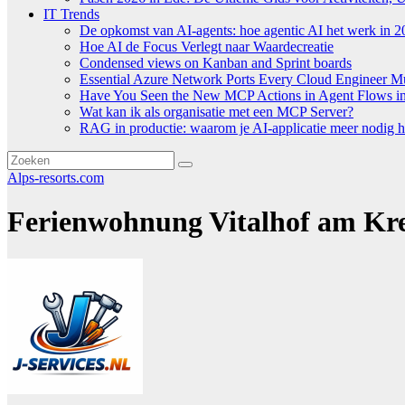
IT Trends
De opkomst van AI-agents: hoe agentic AI het werk in 2
Hoe AI de Focus Verlegt naar Waardecreatie
Condensed views on Kanban and Sprint boards
Essential Azure Network Ports Every Cloud Engineer 
Have You Seen the New MCP Actions in Agent Flows in 
Wat kan ik als organisatie met een MCP Server?
RAG in productie: waarom je AI-applicatie meer nodig h
Alps-resorts.com
Ferienwohnung Vitalhof am Kre