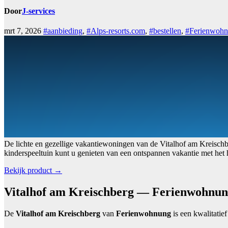
Door
J-services
mrt 7, 2026
#aanbieding
,
#Alps-resorts.com
,
#bestellen
,
#Ferienwoh
De lichte en gezellige vakantiewoningen van de Vitalhof am Kreischbe
kinderspeeltuin kunt u genieten van een ontspannen vakantie met het 
Bekijk product →
Vitalhof am Kreischberg — Ferienwohnu
De
Vitalhof am Kreischberg
van
Ferienwohnung
is een kwalitatie