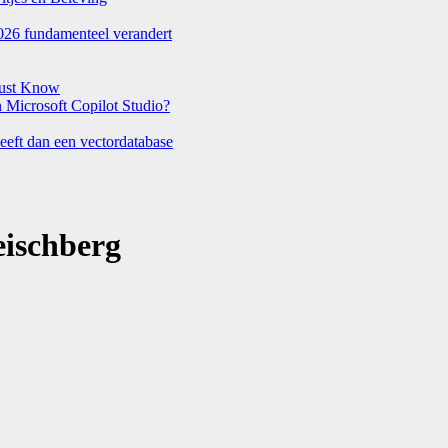
026 fundamenteel verandert
Must Know
Microsoft Copilot Studio?
eeft dan een vectordatabase
ischberg