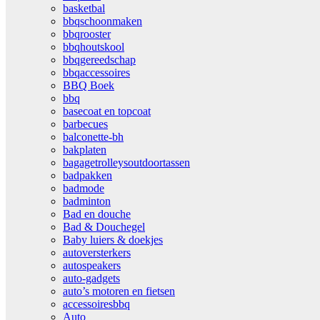
basketbal
bbqschoonmaken
bbqrooster
bbqhoutskool
bbqgereedschap
bbqaccessoires
BBQ Boek
bbq
basecoat en topcoat
barbecues
balconette-bh
bakplaten
bagagetrolleysoutdoortassen
badpakken
badmode
badminton
Bad en douche
Bad & Douchegel
Baby luiers & doekjes
autoversterkers
autospeakers
auto-gadgets
auto’s motoren en fietsen
accessoiresbbq
Auto