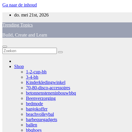
Ga naar de inhoud
do. mei 21st, 2026
Trending Topics
Build, Create and Learn
Shop
1-2-cup-bh
3-4-bh
Kinderkledingwinkel
70-80-disco-accessoires
betonnensteneninbouwbbq
Beenverzorging
bedmode
banjokoffer
beachvolleybal
barbequegadgets
ballen
bbqhoes