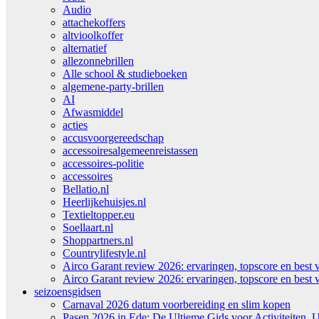
Audio
attachekoffers
altvioolkoffer
alternatief
allezonnebrillen
Alle school & studieboeken
algemene-party-brillen
AI
Afwasmiddel
acties
accusvoorgereedschap
accessoiresalgemeenreistassen
accessoires-politie
accessoires
Bellatio.nl
Heerlijkehuisjes.nl
Textieltopper.eu
Soellaart.nl
Shoppartners.nl
Countrylifestyle.nl
Airco Garant review 2026: ervaringen, topscore en best 
Airco Garant review 2026: ervaringen, topscore en best 
seizoensgidsen
Carnaval 2026 datum voorbereiding en slim kopen
Pasen 2026 in Ede: De Ultieme Gids voor Activiteiten, U