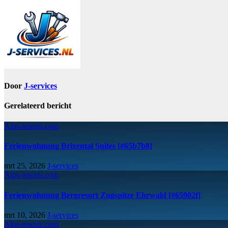
Door
J-services
Gerelateerd bericht
Alps-resorts.com
Ferienwohnung Brixental Suites [#65b7b8]
mrt 25, 2026
J-services
Alps-resorts.com
Ferienwohnung Bergresort Zugspitze Ehrwald [#65902f]
mrt 10, 2026
J-services
Alps-resorts.com