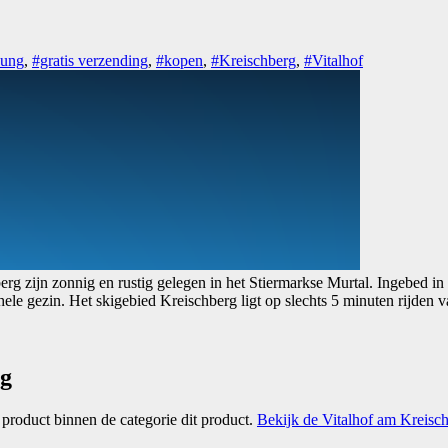
nung
,
#gratis verzending
,
#kopen
,
#Kreischberg
,
#Vitalhof
rg zijn zonnig en rustig gelegen in het Stiermarkse Murtal. Ingebed in
hele gezin. Het skigebied Kreischberg ligt op slechts 5 minuten rijden 
ng
f product binnen de categorie dit product.
Bekijk de Vitalhof am Kreisch