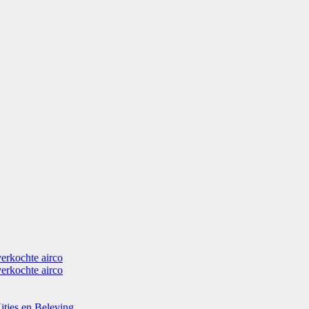
verkochte airco
verkochte airco
itjes en Beleving