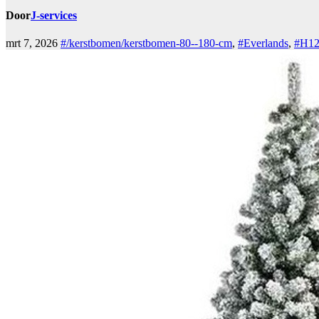
Door
J-services
mrt 7, 2026
#/kerstbomen/kerstbomen-80--180-cm
,
#Everlands
,
#H1