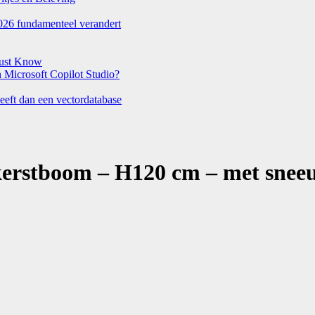
026 fundamenteel verandert
Must Know
Microsoft Copilot Studio?
eeft dan een vectordatabase
kerstboom – H120 cm – met snee