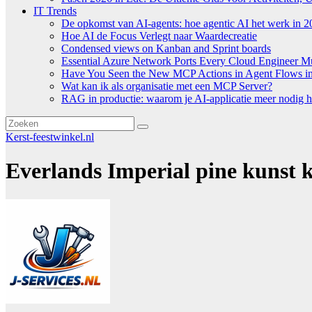
IT Trends
De opkomst van AI-agents: hoe agentic AI het werk in 2
Hoe AI de Focus Verlegt naar Waardecreatie
Condensed views on Kanban and Sprint boards
Essential Azure Network Ports Every Cloud Engineer 
Have You Seen the New MCP Actions in Agent Flows in 
Wat kan ik als organisatie met een MCP Server?
RAG in productie: waarom je AI-applicatie meer nodig h
Kerst-feestwinkel.nl
Everlands Imperial pine kunst 