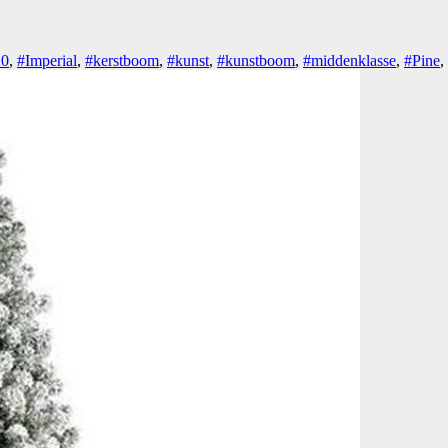
20
,
#Imperial
,
#kerstboom
,
#kunst
,
#kunstboom
,
#middenklasse
,
#Pine
,