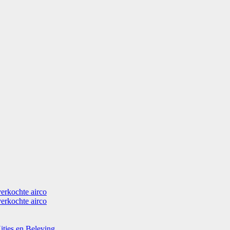
verkochte airco
verkochte airco
itjes en Beleving