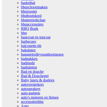
basketbal
bbqschoonmaken
bbqrooster
bbqhoutskool
bbqgereedschap
bbqaccessoires
BBQ Boek
bbq
basecoat en topcoat
barbecues
balconette-bh
bakplaten
bagagetrolleysoutdoortassen
badpakken
badmode
badminton
Bad en douche
Bad & Douchegel
Baby luiers & doekjes
autoversterkers
autospeakers
auto-gadgets
auto’s motoren en fietsen
accessoiresbbq
Auto