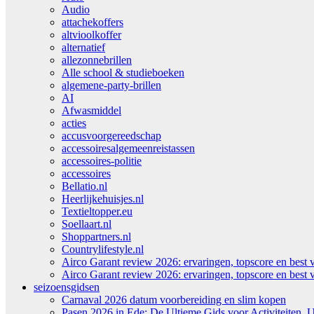
Audio
attachekoffers
altvioolkoffer
alternatief
allezonnebrillen
Alle school & studieboeken
algemene-party-brillen
AI
Afwasmiddel
acties
accusvoorgereedschap
accessoiresalgemeenreistassen
accessoires-politie
accessoires
Bellatio.nl
Heerlijkehuisjes.nl
Textieltopper.eu
Soellaart.nl
Shoppartners.nl
Countrylifestyle.nl
Airco Garant review 2026: ervaringen, topscore en best 
Airco Garant review 2026: ervaringen, topscore en best 
seizoensgidsen
Carnaval 2026 datum voorbereiding en slim kopen
Pasen 2026 in Ede: De Ultieme Gids voor Activiteiten, U