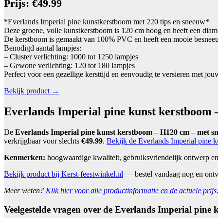
Prijs: €49.99
*Everlands Imperial pine kunstkerstboom met 220 tips en sneeuw*
Deze groene, volle kunstkerstboom is 120 cm hoog en heeft een diame
De kerstboom is gemaakt van 100% PVC en heeft een mooie besneeuwde 
Benodigd aantal lampjes:
– Cluster verlichting: 1000 tot 1250 lampjes
– Gewone verlichting: 120 tot 180 lampjes
Perfect voor een gezellige kersttijd en eenvoudig te versieren met jouw
Bekijk product →
Everlands Imperial pine kunst kerstboom 
De
Everlands Imperial pine kunst kerstboom – H120 cm – met s
verkrijgbaar voor slechts
€49.99
.
Bekijk de Everlands Imperial pine 
Kenmerken:
hoogwaardige kwaliteit, gebruiksvriendelijk ontwerp e
Bekijk product bij Kerst-feestwinkel.nl
— bestel vandaag nog en ont
Meer weten?
Klik hier voor alle productinformatie en de actuele prijs
Veelgestelde vragen over de Everlands Imperial pine