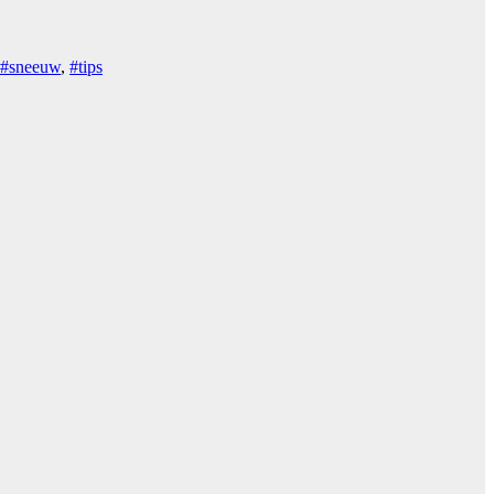
#sneeuw
,
#tips