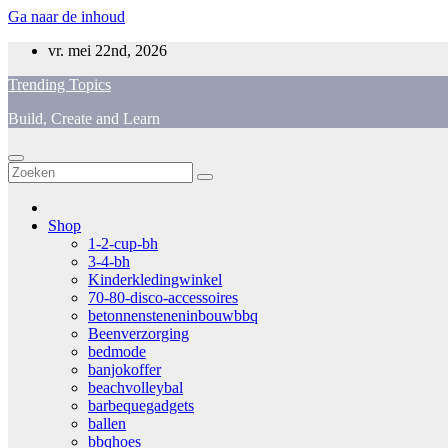
Ga naar de inhoud
vr. mei 22nd, 2026
Trending Topics
Build, Create and Learn
Shop
1-2-cup-bh
3-4-bh
Kinderkledingwinkel
70-80-disco-accessoires
betonnensteneninbouwbbq
Beenverzorging
bedmode
banjokoffer
beachvolleybal
barbequegadgets
ballen
bbqhoes