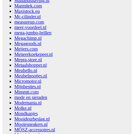
Manandshaving.nl
Marmitek.com
Maxistock.eu
Mc-cilinder.nl
measureup.com
meer-voordeel.nl
mega-jumbo-brillen
Megachimp.nl
Megagoods.nl
Meijers.com
Meneerkoekepeer.nl
Mepra-store.nl
Metaalshopper.nl
Meubello.nl
Meubelpootjes.nl
Micromotor.nl
Mijnbesties.nl
Mimmti.com
mode en sieraden
Modemania.nl
Molke.nl
Mondkapjes
Mooideurbeslag.nl
Mooiesneakers.nl
MŌSZ-accessoires.nl