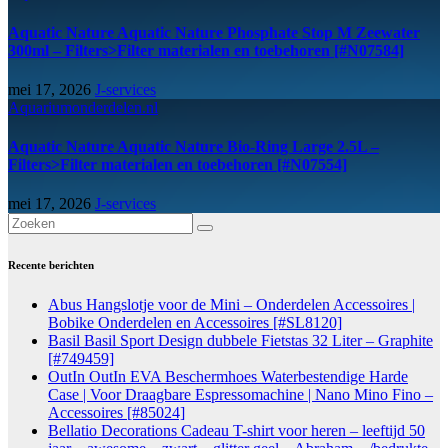
Aquatic Nature Aquatic Nature Phosphate Stop M Zeewater
300ml – Filters>Filter materialen en toebehoren [#N07584]
mei 17, 2026
J-services
Aquariumonderdelen.nl
Aquatic Nature Aquatic Nature Bio-Ring Large 2.5L –
Filters>Filter materialen en toebehoren [#N07554]
mei 17, 2026
J-services
Recente berichten
Abus Hangslotje voor de Mini – Onderdelen Accessoires |
Bobike Onderdelen en Accessoires [#SL8120]
Basil Basil Sport Design dubbele Fietstas 32 Liter – Graphite
[#749459]
OutIn OutIn EVA Beschermhoes Waterbestendige Harde
Case | Voor Draagbare Espressomachine | Nano Mino Fino –
Accessoires [#85024]
Bellatio Decorations Cadeau T-shirt voor heren – leeftijd 50