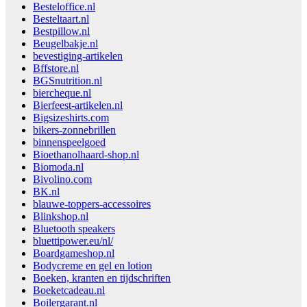
Besteloffice.nl
Besteltaart.nl
Bestpillow.nl
Beugelbakje.nl
bevestiging-artikelen
Bffstore.nl
BGSnutrition.nl
biercheque.nl
Bierfeest-artikelen.nl
Bigsizeshirts.com
bikers-zonnebrillen
binnenspeelgoed
Bioethanolhaard-shop.nl
Biomoda.nl
Bivolino.com
BK.nl
blauwe-toppers-accessoires
Blinkshop.nl
Bluetooth speakers
bluettipower.eu/nl/
Boardgameshop.nl
Bodycreme en gel en lotion
Boeken, kranten en tijdschriften
Boeketcadeau.nl
Boilergarant.nl