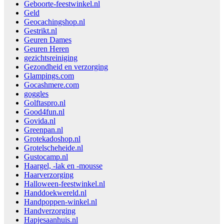
Geboorte-feestwinkel.nl
Geld
Geocachingshop.nl
Gestrikt.nl
Geuren Dames
Geuren Heren
gezichtsreiniging
Gezondheid en verzorging
Glampings.com
Gocashmere.com
goggles
Golftaspro.nl
Good4fun.nl
Govida.nl
Greenpan.nl
Grotekadoshop.nl
Grotelscheheide.nl
Gustocamp.nl
Haargel, -lak en -mousse
Haarverzorging
Halloween-feestwinkel.nl
Handdoekwereld.nl
Handpoppen-winkel.nl
Handverzorging
Hapjesaanhuis.nl