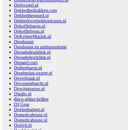
Deijsvogel.nl
Dekbedbedrukken.com
Dekbeddengoed.nl
Dekbedovertrekkenkopen.nl
Dekoffiebaron.nl
Dekoffieboon.nl
DeKrijgerMuziek.nl
Deodorant
Deodorant en antitranspiratie
Deoudedeurklink.nl
Deoudedeurklink.nl
Deparel.com
Detheebaron.nl
Deurbeslag-expert.nl
Deverfzaak.nl
Devossenburcht.nl
Dewijngoeroe.nl
Dindio.nl
disco-glitter-brillen
DJ Gear
Doehetbudget.nl
Domoticahouse.nl
Domoticahouse.nl
Dorivit.nl