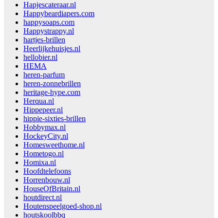
Hapjescateraar.nl
Happybeardiapers.com
happysoaps.com
Happystrappy.nl
hartjes-brillen
Heerlijkehuisjes.nl
hellobier.nl
HEMA
heren-parfum
heren-zonnebrillen
heritage-hype.com
Herqua.nl
Hippepeer.nl
hippie-sixties-brillen
Hobbymax.nl
HockeyCity.nl
Homesweethome.nl
Hometogo.nl
Homixa.nl
Hoofdtelefoons
Horrenbouw.nl
HouseOfBritain.nl
houtdirect.nl
Houtenspeelgoed-shop.nl
houtskoolbbq