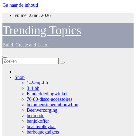
Ga naar de inhoud
vr. mei 22nd, 2026
Trending Topics
Build, Create and Learn
Shop
1-2-cup-bh
3-4-bh
Kinderkledingwinkel
70-80-disco-accessoires
betonnensteneninbouwbbq
Beenverzorging
bedmode
banjokoffer
beachvolleybal
barbequegadgets