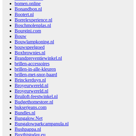
bomen.online
Bonandbon.nl
Bootert.nl
Borrelexperience.nl
Boschmolenplas.nl
Bourgini.com
Bouw
Bouwlampkoning.nl
bouwspeelgoed
Boxbrownies.nl
Brandpreventiewinkel.nl
brillen-accessoires
brillen-in-alle-kleuren
brillen-met-snor-baard
Brinckerduyn.nl
Broyeurwereld.nl
Broyeurwereld.nl
Bruiloft-feestwinkel.nl
Budgethomestore.nl
bukserjeans.com
Bundles.nl
Bungalow.Net
Bungalowparkcampanula.nl
Bushpappa.nl
Buythistoday.eu