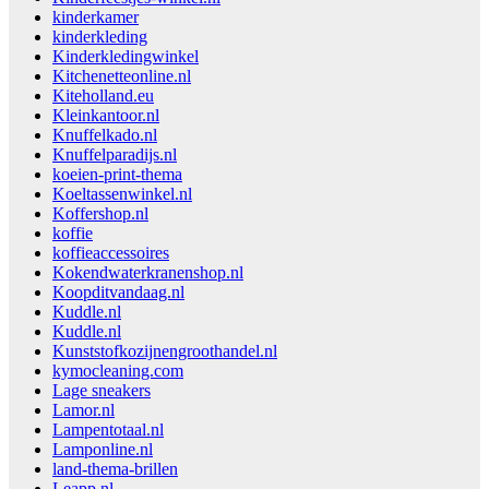
kinderkamer
kinderkleding
Kinderkledingwinkel
Kitchenetteonline.nl
Kiteholland.eu
Kleinkantoor.nl
Knuffelkado.nl
Knuffelparadijs.nl
koeien-print-thema
Koeltassenwinkel.nl
Koffershop.nl
koffie
koffieaccessoires
Kokendwaterkranenshop.nl
Koopditvandaag.nl
Kuddle.nl
Kuddle.nl
Kunststofkozijnengroothandel.nl
kymocleaning.com
Lage sneakers
Lamor.nl
Lampentotaal.nl
Lamponline.nl
land-thema-brillen
Leapp.nl