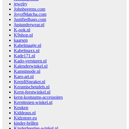
jewelry
Johnbeerens.com
JoyofMatcha.com
Justifiedbags.com
Justunderwear.nl
K-ook.nl
K9shop.nl
kaarsen
Kabelmaatje.nl
Kabelmaxx.nl
Kade171.nl
Kado-versturen.nl
Kalenderwinkel.nl
Kamstmode.nl
Karo-art.nl
KeepItSneaker.nl
Keramischetafels.nl
Kerst-feestwinkel.nl
kerst-kostuums-accessoires
Kersttruien-winkel.nl
Keuken
Kiddeaus.nl
Kidzstore.eu
kinder-brillen
Kinderfeestjes-winkel.nl