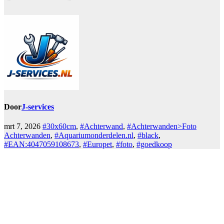
Door
J-services
mrt 7, 2026
#30x60cm
,
#Achterwand
,
#Achterwanden>Foto
Achterwanden
,
#Aquariumonderdelen.nl
,
#black
,
#EAN:4047059108673
,
#Europet
,
#foto
,
#goedkoop