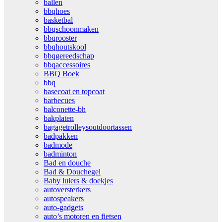
ballen
bbqhoes
basketbal
bbqschoonmaken
bbqrooster
bbqhoutskool
bbqgereedschap
bbqaccessoires
BBQ Boek
bbq
basecoat en topcoat
barbecues
balconette-bh
bakplaten
bagagetrolleysoutdoortassen
badpakken
badmode
badminton
Bad en douche
Bad & Douchegel
Baby luiers & doekjes
autoversterkers
autospeakers
auto-gadgets
auto’s motoren en fietsen