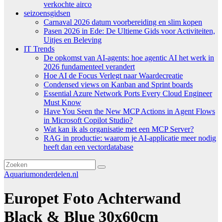
verkochte airco
seizoensgidsen
Carnaval 2026 datum voorbereiding en slim kopen
Pasen 2026 in Ede: De Ultieme Gids voor Activiteiten,
Uitjes en Beleving
IT Trends
De opkomst van AI-agents: hoe agentic AI het werk in
2026 fundamenteel verandert
Hoe AI de Focus Verlegt naar Waardecreatie
Condensed views on Kanban and Sprint boards
Essential Azure Network Ports Every Cloud Engineer
Must Know
Have You Seen the New MCP Actions in Agent Flows
in Microsoft Copilot Studio?
Wat kan ik als organisatie met een MCP Server?
RAG in productie: waarom je AI-applicatie meer nodig
heeft dan een vectordatabase
Aquariumonderdelen.nl
Europet Foto Achterwand
Black & Blue 30x60cm