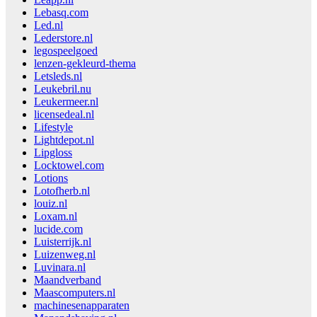
Lebasq.com
Led.nl
Lederstore.nl
legospeelgoed
lenzen-gekleurd-thema
Letsleds.nl
Leukebril.nu
Leukermeer.nl
licensedeal.nl
Lifestyle
Lightdepot.nl
Lipgloss
Locktowel.com
Lotions
Lotofherb.nl
louiz.nl
Loxam.nl
lucide.com
Luisterrijk.nl
Luizenweg.nl
Luvinara.nl
Maandverband
Maascomputers.nl
machinesenapparaten