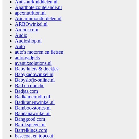
Antisnurkmiddelen.nl
Aparthotelzoutelande.nl
apexnutrition.nl
Aquariumonderdelen.nl
ARBOwinkel.nl
Ardoer.com
Audio
Audioshop.nl
Auto
auto's motoren en fietsen
auto-gadgets
avantixsolutions.nl
Baby luiers & doekjes
Babykadowinkel.nl
Babyslofje-online.nl
Bad en douche
Badjas.com
Badkamerradio.nl
Badkranenwinkel.nl
Bamboo-stories.nl
Bandanawinkel.nl
Banggood.com
Barokspiegel.nl
Barrelkings.com
basecoat en topcoat