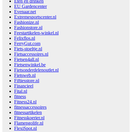
Eten en drinken
EU Gardencenter
Evenaar.net
Extremesportscenter.nl
Fashionize.nl
Fashionstore.nl
Feestartikelen-winkel.nl
Felixflos.nl
FerryGut.com
Fiets-stoeltje.nl
Fietsaccessoires.nl
Fietsen4all.nl
Fietsenwinkel.be
Fietsonderdelenoutlet.nl
Fietsweb.nl
Fiftiesstore.nl
Financieel
Fital.nl
fitness
Fitness24.nl
fitnessaccessoires
fitnessartikelen
Fitnesskoerier.nl
Flamengolife.nl
FlexiSpot.nl