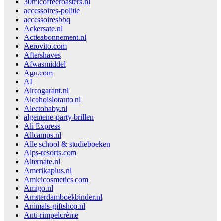
30mlcoffeeroasters.nl
accessoires-politie
accessoiresbbq
Ackersate.nl
Actieabonnement.nl
Aerovito.com
Aftershaves
Afwasmiddel
Agu.com
AI
Aircogarant.nl
Alcoholslotauto.nl
Alectobaby.nl
algemene-party-brillen
Ali Express
Allcamps.nl
Alle school & studieboeken
Alps-resorts.com
Alternate.nl
Amerikaplus.nl
Amicicosmetics.com
Amigo.nl
Amsterdamboekbinder.nl
Animals-giftshop.nl
Anti-rimpelcrème