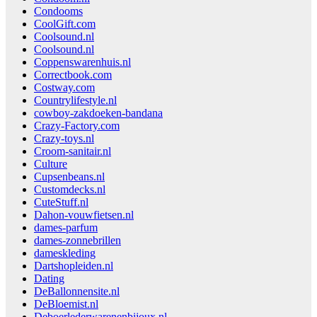
Condooms
CoolGift.com
Coolsound.nl
Coolsound.nl
Coppenswarenhuis.nl
Correctbook.com
Costway.com
Countrylifestyle.nl
cowboy-zakdoeken-bandana
Crazy-Factory.com
Crazy-toys.nl
Croom-sanitair.nl
Culture
Cupsenbeans.nl
Customdecks.nl
CuteStuff.nl
Dahon-vouwfietsen.nl
dames-parfum
dames-zonnebrillen
dameskleding
Dartshopleiden.nl
Dating
DeBallonnensite.nl
DeBloemist.nl
Deboerlederwarenenbijoux.nl