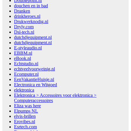
Doublepoint.nl
douchen en in bad
Dranken
drinkheroes.nl
Drukwerknodig.nl
Dryly.com
Dsl-tech.nl
dutchdjequipment.nl
dutchdjequipment.nl
E-styleaudio.nl
EBBM.nl
eBook.nl
Echtstudio.nl
echtveelvoorweinig.nl
Ecomputer.nl
EenVakantieHuisje.nl
Electronica en Witgoed
elektronica
Elektronica > Accessoires voor elektronica >
Computeraccessoires
Eliza was here
Elpumps NL
elvis-brillen
Erovibes.nl
Esrtech.com