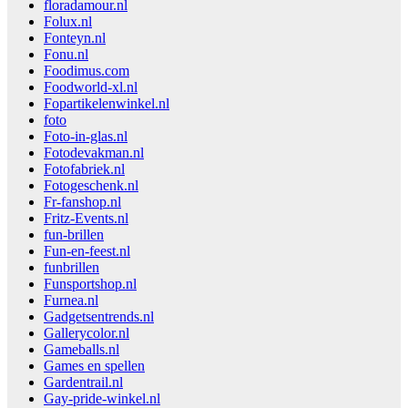
floradamour.nl
Folux.nl
Fonteyn.nl
Fonu.nl
Foodimus.com
Foodworld-xl.nl
Fopartikelenwinkel.nl
foto
Foto-in-glas.nl
Fotodevakman.nl
Fotofabriek.nl
Fotogeschenk.nl
Fr-fanshop.nl
Fritz-Events.nl
fun-brillen
Fun-en-feest.nl
funbrillen
Funsportshop.nl
Furnea.nl
Gadgetsentrends.nl
Gallerycolor.nl
Gameballs.nl
Games en spellen
Gardentrail.nl
Gay-pride-winkel.nl