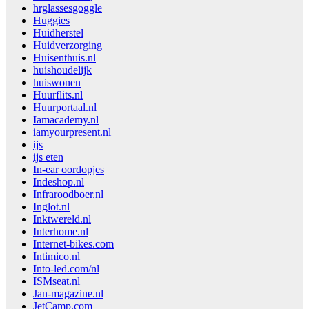
hrglassesgoggle
Huggies
Huidherstel
Huidverzorging
Huisenthuis.nl
huishoudelijk
huiswonen
Huurflits.nl
Huurportaal.nl
Iamacademy.nl
iamyourpresent.nl
ijs
ijs eten
In-ear oordopjes
Indeshop.nl
Infraroodboer.nl
Inglot.nl
Inktwereld.nl
Interhome.nl
Internet-bikes.com
Intimico.nl
Into-led.com/nl
ISMseat.nl
Jan-magazine.nl
JetCamp.com