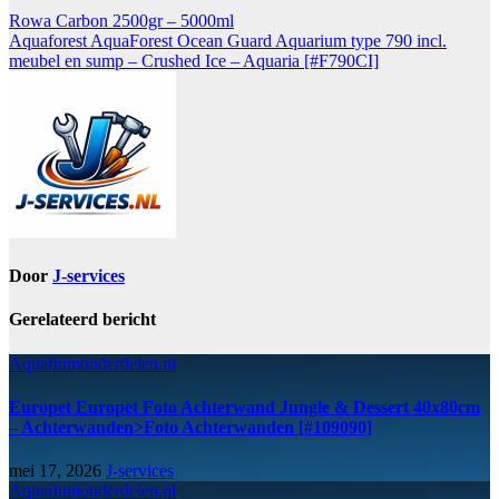
Rowa Carbon 2500gr – 5000ml
Aquaforest AquaForest Ocean Guard Aquarium type 790 incl.
meubel en sump – Crushed Ice – Aquaria [#F790CI]
Door
J-services
Gerelateerd bericht
Aquariumonderdelen.nl
Europet Europet Foto Achterwand Jungle & Dessert 40x80cm
– Achterwanden>Foto Achterwanden [#109090]
mei 17, 2026
J-services
Aquariumonderdelen.nl