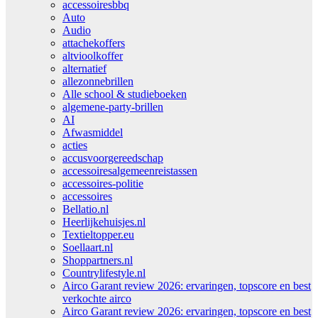
accessoiresbbq
Auto
Audio
attachekoffers
altvioolkoffer
alternatief
allezonnebrillen
Alle school & studieboeken
algemene-party-brillen
AI
Afwasmiddel
acties
accusvoorgereedschap
accessoiresalgemeenreistassen
accessoires-politie
accessoires
Bellatio.nl
Heerlijkehuisjes.nl
Textieltopper.eu
Soellaart.nl
Shoppartners.nl
Countrylifestyle.nl
Airco Garant review 2026: ervaringen, topscore en best
verkochte airco
Airco Garant review 2026: ervaringen, topscore en best