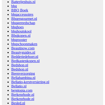
Batterijenhuis.nl
bbq
BBQ Boek
bbqaccessoires
Bbqengourmet.nl
bbqgereedschap
bbqhoes
bbqhoutskool
Bbqkopen.nl
bbqrooster
bbqschoonmaken
Beautinow.com
Beautyguides.nl
Bedderiedeboer.nl
Bedkastenkopen.nl
Bedshop.nl
Bedshop.nl
Beenverzorging
Bellabambina.nl
Bellatio-kerstversiering.nl
Bellatio.nl
bergtopia.com
Berkenrhode.nl
Berkenrhode.nl
Besled.nl