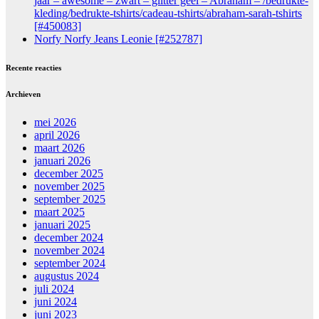
jaar – awesome – zwart – glitter geel – Abraham – /bedrukte-
kleding/bedrukte-tshirts/cadeau-tshirts/abraham-sarah-tshirts
[#450083]
Norfy Norfy Jeans Leonie [#252787]
Recente reacties
Archieven
mei 2026
april 2026
maart 2026
januari 2026
december 2025
november 2025
september 2025
maart 2025
januari 2025
december 2024
november 2024
september 2024
augustus 2024
juli 2024
juni 2024
juni 2023