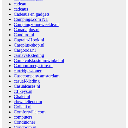
cadeau
cadeaus
Cadeaus en gadgets
Campings.com NL
Campingzonneweelde.nl
Canadaplus.nl
Canduro.nl
Captain-Hook.nl
Careplus-shop.nl
Cargoods.nl
carnavalskleding
Carnavalskostuumwinkel.nl
Cartoon-megastore.nl
cartridges/toner
Casecompany.amsterdam
casual-kleding
Casualcases.nl
cd-keys.nl
Chalet.nl
clowatelier.com
Colletti.nl
Comfortvilla.com
computers
Conditioner
Condoom.nl