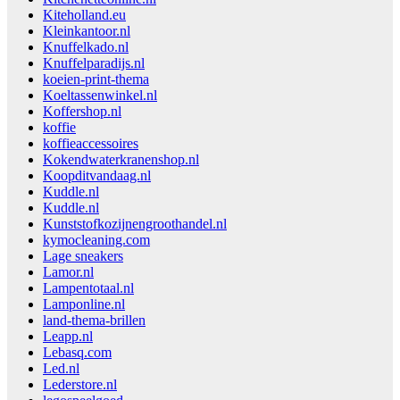
Kiteholland.eu
Kleinkantoor.nl
Knuffelkado.nl
Knuffelparadijs.nl
koeien-print-thema
Koeltassenwinkel.nl
Koffershop.nl
koffie
koffieaccessoires
Kokendwaterkranenshop.nl
Koopditvandaag.nl
Kuddle.nl
Kuddle.nl
Kunststofkozijnengroothandel.nl
kymocleaning.com
Lage sneakers
Lamor.nl
Lampentotaal.nl
Lamponline.nl
land-thema-brillen
Leapp.nl
Lebasq.com
Led.nl
Lederstore.nl