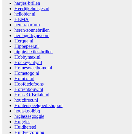
hartjes-brillen
Heerlijkehuisjes.nl
hellobier.nl
HEMA
heren-parfum
heren-zonnebrillen
heritage-hype.com
Herqua.nl
Hippepeer.nl
hippie-sixties-brillen
Hobbymax.nl
HockeyCity.nl
Homesweethome.nl
Hometogo.nl
Homixa.nl
Hoofdtelefoons
Horrenbouw.nl
HouseOfBritain.nl
houtdirect.nl
Houtenspeelgoed-shop.nl
houtskoolbbq
hrglassesgoggle
Huggies
Huidherstel
Huidverzorging