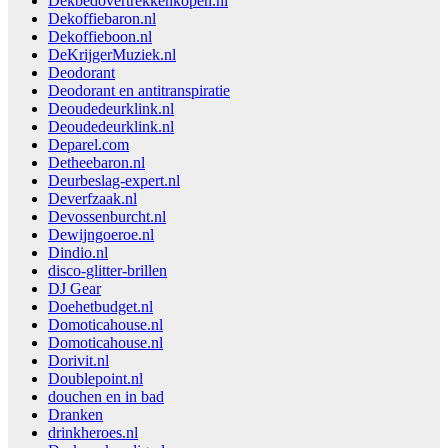
Dekbedovertrekkenkopen.nl
Dekoffiebaron.nl
Dekoffieboon.nl
DeKrijgerMuziek.nl
Deodorant
Deodorant en antitranspiratie
Deoudedeurklink.nl
Deoudedeurklink.nl
Deparel.com
Detheebaron.nl
Deurbeslag-expert.nl
Deverfzaak.nl
Devossenburcht.nl
Dewijngoeroe.nl
Dindio.nl
disco-glitter-brillen
DJ Gear
Doehetbudget.nl
Domoticahouse.nl
Domoticahouse.nl
Dorivit.nl
Doublepoint.nl
douchen en in bad
Dranken
drinkheroes.nl