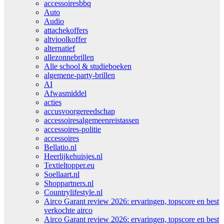
accessoiresbbq
Auto
Audio
attachekoffers
altvioolkoffer
alternatief
allezonnebrillen
Alle school & studieboeken
algemene-party-brillen
AI
Afwasmiddel
acties
accusvoorgereedschap
accessoiresalgemeenreistassen
accessoires-politie
accessoires
Bellatio.nl
Heerlijkehuisjes.nl
Textieltopper.eu
Soellaart.nl
Shoppartners.nl
Countrylifestyle.nl
Airco Garant review 2026: ervaringen, topscore en best
verkochte airco
Airco Garant review 2026: ervaringen, topscore en best