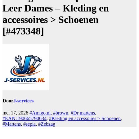
Leer Dames – Kleding en
accessoires > Schoenen
[#473348]
Door
J-services
mei 17, 2026
#Amigo.nl
,
#brown
,
#Dr martens
,
#EAN:190665790634
,
#Kleding en accessoires > Schoenen
,
#Martens
,
#sepia
,
#Zebzag