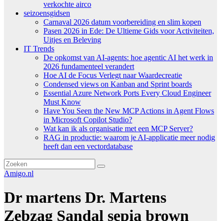
verkochte airco
seizoensgidsen
Carnaval 2026 datum voorbereiding en slim kopen
Pasen 2026 in Ede: De Ultieme Gids voor Activiteiten,
Uitjes en Beleving
IT Trends
De opkomst van AI-agents: hoe agentic AI het werk in
2026 fundamenteel verandert
Hoe AI de Focus Verlegt naar Waardecreatie
Condensed views on Kanban and Sprint boards
Essential Azure Network Ports Every Cloud Engineer
Must Know
Have You Seen the New MCP Actions in Agent Flows
in Microsoft Copilot Studio?
Wat kan ik als organisatie met een MCP Server?
RAG in productie: waarom je AI-applicatie meer nodig
heeft dan een vectordatabase
Amigo.nl
Dr martens Dr. Martens
Zebzag Sandal sepia brown