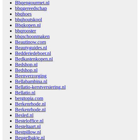
Bbqengourmet.nl
bbqgereedschap
bbqhoes
bbqhoutskool
Bbqkopen.nl
bbqrooster
bbqschoonmaken
Beautinow.com
Beautyguides.nl
Bedderiedeboer.nl
Bedkastenkopen.nl
Bedshop.nl
Bedshop.nl
Beenverzorging
Bellabambina.nl
Bellatio-kerstversiering.nl
Bellatio.nl
bergtopia.com
Berkenrhode.nl
Berkenrhode.nl
Besled.nl
Besteloffice.nl
Besteltaart.nl
Bestpillow.nl
Beugelbakje.nl