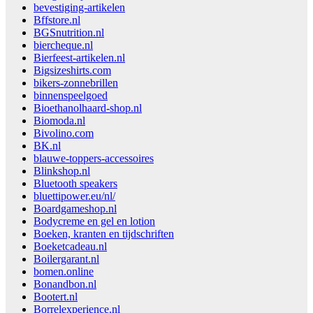
bevestiging-artikelen
Bffstore.nl
BGSnutrition.nl
biercheque.nl
Bierfeest-artikelen.nl
Bigsizeshirts.com
bikers-zonnebrillen
binnenspeelgoed
Bioethanolhaard-shop.nl
Biomoda.nl
Bivolino.com
BK.nl
blauwe-toppers-accessoires
Blinkshop.nl
Bluetooth speakers
bluettipower.eu/nl/
Boardgameshop.nl
Bodycreme en gel en lotion
Boeken, kranten en tijdschriften
Boeketcadeau.nl
Boilergarant.nl
bomen.online
Bonandbon.nl
Bootert.nl
Borrelexperience.nl