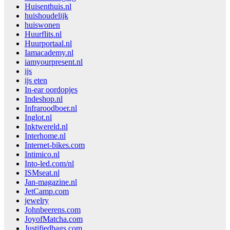
Huisenthuis.nl
huishoudelijk
huiswonen
Huurflits.nl
Huurportaal.nl
Iamacademy.nl
iamyourpresent.nl
ijs
ijs eten
In-ear oordopjes
Indeshop.nl
Infraroodboer.nl
Inglot.nl
Inktwereld.nl
Interhome.nl
Internet-bikes.com
Intimico.nl
Into-led.com/nl
ISMseat.nl
Jan-magazine.nl
JetCamp.com
jewelry
Johnbeerens.com
JoyofMatcha.com
Justifiedbags.com