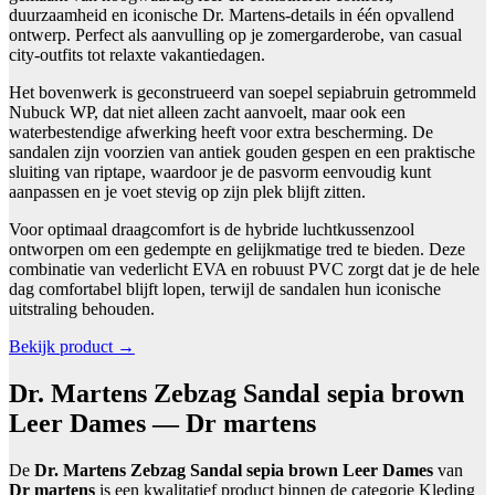
duurzaamheid en iconische Dr. Martens-details in één opvallend
ontwerp. Perfect als aanvulling op je zomergarderobe, van casual
city-outfits tot relaxte vakantiedagen.
Het bovenwerk is geconstrueerd van soepel sepiabruin getrommeld
Nubuck WP, dat niet alleen zacht aanvoelt, maar ook een
waterbestendige afwerking heeft voor extra bescherming. De
sandalen zijn voorzien van antiek gouden gespen en een praktische
sluiting van riptape, waardoor je de pasvorm eenvoudig kunt
aanpassen en je voet stevig op zijn plek blijft zitten.
Voor optimaal draagcomfort is de hybride luchtkussenzool
ontworpen om een gedempte en gelijkmatige tred te bieden. Deze
combinatie van vederlicht EVA en robuust PVC zorgt dat je de hele
dag comfortabel blijft lopen, terwijl de sandalen hun iconische
uitstraling behouden.
Bekijk product →
Dr. Martens Zebzag Sandal sepia brown
Leer Dames — Dr martens
De
Dr. Martens Zebzag Sandal sepia brown Leer Dames
van
Dr martens
is een kwalitatief product binnen de categorie Kleding