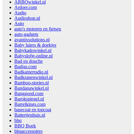
ARBOwinkel.nl
Ardoer.com
Audio
Audioshop.nl
Auto
auto's motoren en fietsen
auto-gadgets
avantixsolutions.nl
Baby luiers & doekjes
Babykadowinkel.nl
Babyslofje-online.nl
Bad en douche
Badjas.com
Badkamerradio.nl
Badkranenwinkel.nl
Bamboo-stories.nl
Bandanawinkel.nl
Banggood.com
Barokspiegel.nl
Barrelkings.com
basecoat en topcoat
Batterijenhuis.nl
bbq
BBQ Boek
bbqaccessoires