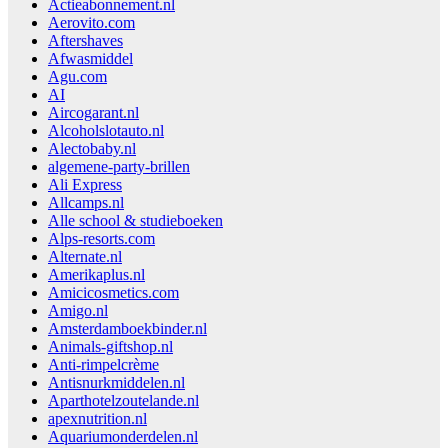
Actieabonnement.nl
Aerovito.com
Aftershaves
Afwasmiddel
Agu.com
AI
Aircogarant.nl
Alcoholslotauto.nl
Alectobaby.nl
algemene-party-brillen
Ali Express
Allcamps.nl
Alle school & studieboeken
Alps-resorts.com
Alternate.nl
Amerikaplus.nl
Amicicosmetics.com
Amigo.nl
Amsterdamboekbinder.nl
Animals-giftshop.nl
Anti-rimpelcrème
Antisnurkmiddelen.nl
Aparthotelzoutelande.nl
apexnutrition.nl
Aquariumonderdelen.nl