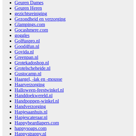
Geuren Dames
Geuren Heren
gezichtsreiniging
Gezondheid en verzorging
Glampings.com
Gocashmere.com
goggles
Golftaspro.nl
Good4fun.nl
Govida.nl
Greenpan.nl
Grotekadoshop.nl
Grotelscheheide.nl
Gustocamp.nl
Haargel, -lak en -mousse
Haarverzorging
Halloween-feestwinkel.nl
Handdoekwereld.nl
Handpoppen-winkel.nl
Handverzorging
Hapjesaanhuis.nl
Hapjescateraar.nl
Happybeardiapers.com
happysoaps.com
Happystrappy.nl