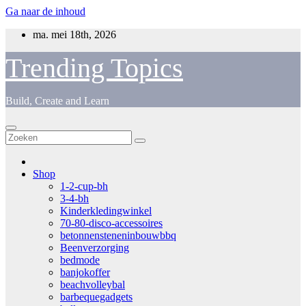
Ga naar de inhoud
ma. mei 18th, 2026
Trending Topics
Build, Create and Learn
Shop
1-2-cup-bh
3-4-bh
Kinderkledingwinkel
70-80-disco-accessoires
betonnensteneninbouwbbq
Beenverzorging
bedmode
banjokoffer
beachvolleybal
barbequegadgets