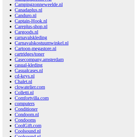
Campingzonneweelde.nl
Canadaplus.nl
Canduro.nl
Captain-Hook.nl
Careplus-shop.nl
Cargoods.nl
carnavalskleding
Carnavalskostuumwinkel.nl
Cartoon-megastore.nl
cartridges/toner
Casecompany.amsterdam
casual-kleding
Casualcases.nl
cd-keys.nl
Chalet.nl
clowatelier.com
Colletti.nl
Comfortvilla.com
computers
Conditioner
Condoom.nl
Condooms
CoolGift.com
Coolsound.nl
Coolsound.nl