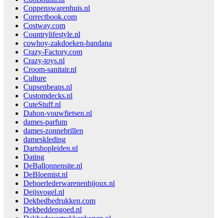
Coppenswarenhuis.nl
Correctbook.com
Costway.com
Countrylifestyle.nl
cowboy-zakdoeken-bandana
Crazy-Factory.com
Crazy-toys.nl
Croom-sanitair.nl
Culture
Cupsenbeans.nl
Customdecks.nl
CuteStuff.nl
Dahon-vouwfietsen.nl
dames-parfum
dames-zonnebrillen
dameskleding
Dartshopleiden.nl
Dating
DeBallonnensite.nl
DeBloemist.nl
Deboerlederwarenenbijoux.nl
Deijsvogel.nl
Dekbedbedrukken.com
Dekbeddengoed.nl