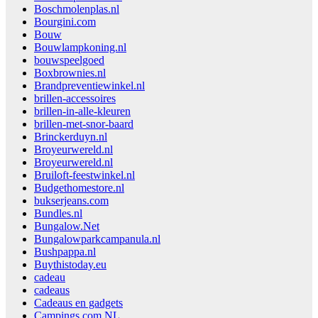
Boschmolenplas.nl
Bourgini.com
Bouw
Bouwlampkoning.nl
bouwspeelgoed
Boxbrownies.nl
Brandpreventiewinkel.nl
brillen-accessoires
brillen-in-alle-kleuren
brillen-met-snor-baard
Brinckerduyn.nl
Broyeurwereld.nl
Broyeurwereld.nl
Bruiloft-feestwinkel.nl
Budgethomestore.nl
bukserjeans.com
Bundles.nl
Bungalow.Net
Bungalowparkcampanula.nl
Bushpappa.nl
Buythistoday.eu
cadeau
cadeaus
Cadeaus en gadgets
Campings.com NL