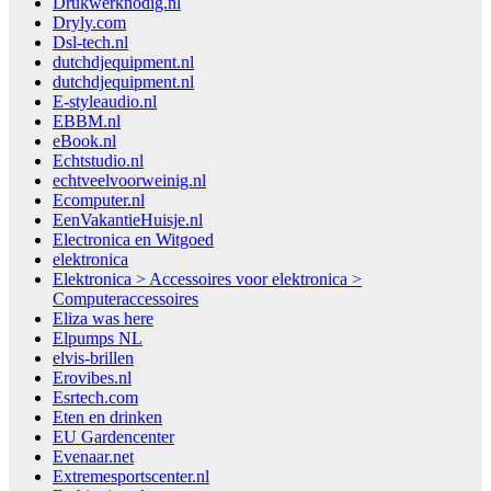
Drukwerknodig.nl
Dryly.com
Dsl-tech.nl
dutchdjequipment.nl
dutchdjequipment.nl
E-styleaudio.nl
EBBM.nl
eBook.nl
Echtstudio.nl
echtveelvoorweinig.nl
Ecomputer.nl
EenVakantieHuisje.nl
Electronica en Witgoed
elektronica
Elektronica > Accessoires voor elektronica >
Computeraccessoires
Eliza was here
Elpumps NL
elvis-brillen
Erovibes.nl
Esrtech.com
Eten en drinken
EU Gardencenter
Evenaar.net
Extremesportscenter.nl