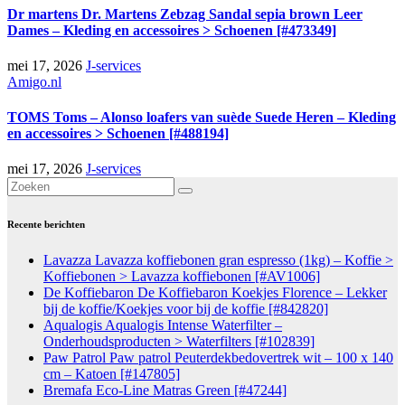
Dr martens Dr. Martens Zebzag Sandal sepia brown Leer
Dames – Kleding en accessoires > Schoenen [#473349]
mei 17, 2026
J-services
Amigo.nl
TOMS Toms – Alonso loafers van suède Suede Heren – Kleding
en accessoires > Schoenen [#488194]
mei 17, 2026
J-services
Recente berichten
Lavazza Lavazza koffiebonen gran espresso (1kg) – Koffie >
Koffiebonen > Lavazza koffiebonen [#AV1006]
De Koffiebaron De Koffiebaron Koekjes Florence – Lekker
bij de koffie/Koekjes voor bij de koffie [#842820]
Aqualogis Aqualogis Intense Waterfilter –
Onderhoudsproducten > Waterfilters [#102839]
Paw Patrol Paw patrol Peuterdekbedovertrek wit – 100 x 140
cm – Katoen [#147805]
Bremafa Eco-Line Matras Green [#47244]