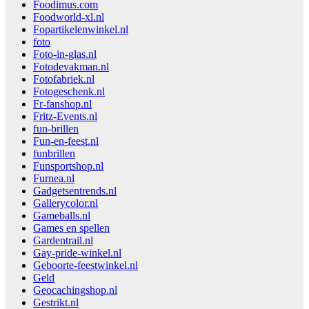
Foodimus.com
Foodworld-xl.nl
Fopartikelenwinkel.nl
foto
Foto-in-glas.nl
Fotodevakman.nl
Fotofabriek.nl
Fotogeschenk.nl
Fr-fanshop.nl
Fritz-Events.nl
fun-brillen
Fun-en-feest.nl
funbrillen
Funsportshop.nl
Furnea.nl
Gadgetsentrends.nl
Gallerycolor.nl
Gameballs.nl
Games en spellen
Gardentrail.nl
Gay-pride-winkel.nl
Geboorte-feestwinkel.nl
Geld
Geocachingshop.nl
Gestrikt.nl