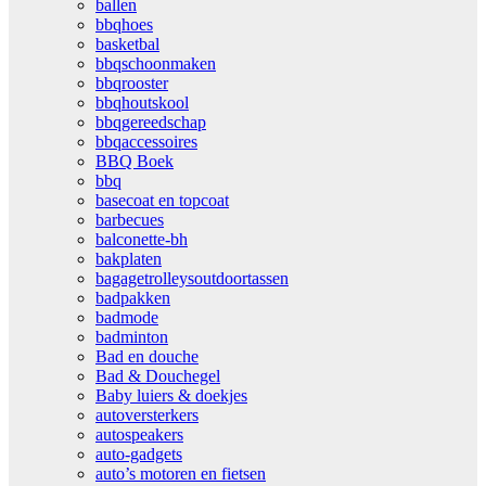
ballen
bbqhoes
basketbal
bbqschoonmaken
bbqrooster
bbqhoutskool
bbqgereedschap
bbqaccessoires
BBQ Boek
bbq
basecoat en topcoat
barbecues
balconette-bh
bakplaten
bagagetrolleysoutdoortassen
badpakken
badmode
badminton
Bad en douche
Bad & Douchegel
Baby luiers & doekjes
autoversterkers
autospeakers
auto-gadgets
auto’s motoren en fietsen