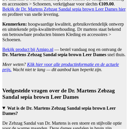
en accessoires > Schoenen, verkrijgbaar voor slechts
€109.00
.
Bekijk de Dr. Martens Zebzag Sandal sepia brown Leer Dames hier
en profiteer van snelle levering.
Kenmerken:
hoogwaardige kwaliteit, gebruiksvriendelijk ontwerp
en uitstekende prijs-kwaliteitverhouding. Dr martens staat bekend
om betrouwbare producten binnen Kleding en accessoires >
Schoenen.
Bekijk product bij Amigo.nl
— bestel vandaag nog en ontvang de
Dr. Martens Zebzag Sandal sepia brown Leer Dames
snel thuis.
Meer weten?
Klik hier voor alle productinformatie en de actuele
prijs.
Wacht niet te lang — dit aanbod kan beperkt zijn.
Veelgestelde vragen over de Dr. Martens Zebzag
Sandal sepia brown Leer Dames
Wat is de Dr. Martens Zebzag Sandal sepia brown Leer
Dames?
De Zebzag Sandal van Dr. Martens is een stoere en stijlvolle optie
voor de warme maanden. Deze dames sandalen in bruin zijn