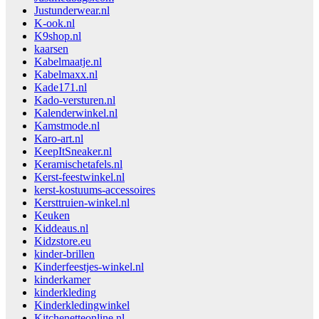
Justunderwear.nl
K-ook.nl
K9shop.nl
kaarsen
Kabelmaatje.nl
Kabelmaxx.nl
Kade171.nl
Kado-versturen.nl
Kalenderwinkel.nl
Kamstmode.nl
Karo-art.nl
KeepItSneaker.nl
Keramischetafels.nl
Kerst-feestwinkel.nl
kerst-kostuums-accessoires
Kersttruien-winkel.nl
Keuken
Kiddeaus.nl
Kidzstore.eu
kinder-brillen
Kinderfeestjes-winkel.nl
kinderkamer
kinderkleding
Kinderkledingwinkel
Kitchenetteonline.nl