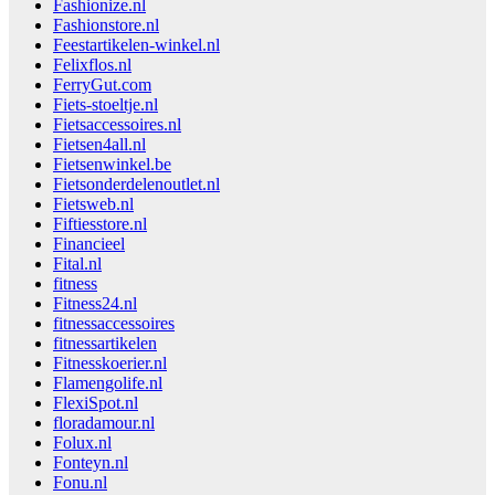
Fashionize.nl
Fashionstore.nl
Feestartikelen-winkel.nl
Felixflos.nl
FerryGut.com
Fiets-stoeltje.nl
Fietsaccessoires.nl
Fietsen4all.nl
Fietsenwinkel.be
Fietsonderdelenoutlet.nl
Fietsweb.nl
Fiftiesstore.nl
Financieel
Fital.nl
fitness
Fitness24.nl
fitnessaccessoires
fitnessartikelen
Fitnesskoerier.nl
Flamengolife.nl
FlexiSpot.nl
floradamour.nl
Folux.nl
Fonteyn.nl
Fonu.nl