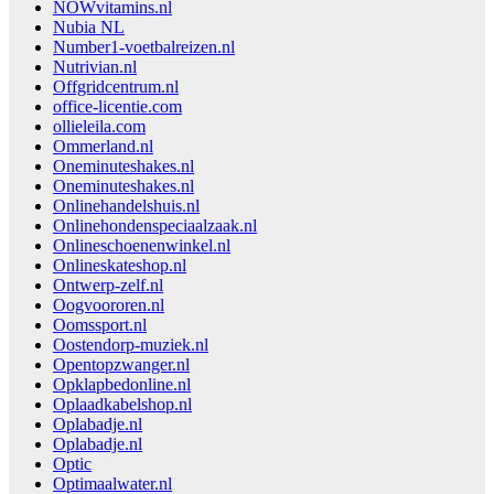
NOWvitamins.nl
Nubia NL
Number1-voetbalreizen.nl
Nutrivian.nl
Offgridcentrum.nl
office-licentie.com
ollieleila.com
Ommerland.nl
Oneminuteshakes.nl
Oneminuteshakes.nl
Onlinehandelshuis.nl
Onlinehondenspeciaalzaak.nl
Onlineschoenenwinkel.nl
Onlineskateshop.nl
Ontwerp-zelf.nl
Oogvoororen.nl
Oomssport.nl
Oostendorp-muziek.nl
Opentopzwanger.nl
Opklapbedonline.nl
Oplaadkabelshop.nl
Oplabadje.nl
Oplabadje.nl
Optic
Optimaalwater.nl