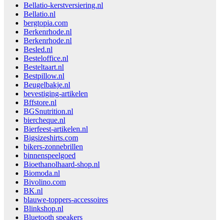
Bellatio-kerstversiering.nl
Bellatio.nl
bergtopia.com
Berkenrhode.nl
Berkenrhode.nl
Besled.nl
Besteloffice.nl
Besteltaart.nl
Bestpillow.nl
Beugelbakje.nl
bevestiging-artikelen
Bffstore.nl
BGSnutrition.nl
biercheque.nl
Bierfeest-artikelen.nl
Bigsizeshirts.com
bikers-zonnebrillen
binnenspeelgoed
Bioethanolhaard-shop.nl
Biomoda.nl
Bivolino.com
BK.nl
blauwe-toppers-accessoires
Blinkshop.nl
Bluetooth speakers