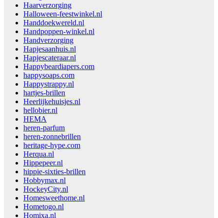
Haarverzorging
Halloween-feestwinkel.nl
Handdoekwereld.nl
Handpoppen-winkel.nl
Handverzorging
Hapjesaanhuis.nl
Hapjescateraar.nl
Happybeardiapers.com
happysoaps.com
Happystrappy.nl
hartjes-brillen
Heerlijkehuisjes.nl
hellobier.nl
HEMA
heren-parfum
heren-zonnebrillen
heritage-hype.com
Herqua.nl
Hippepeer.nl
hippie-sixties-brillen
Hobbymax.nl
HockeyCity.nl
Homesweethome.nl
Hometogo.nl
Homixa.nl