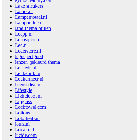
kymocleaning.com
Lage sneakers
Lamor.nl
Lampentotaal.nl
Lamponline.nl
land-thema-brillen
Leapp.nl
Lebasq.com
Led.nl
Lederstore.nl
legospeelgoed
lenzen-gekleurd-thema
Letsleds.nl
Leukebril.nu
Leukermeer.nl
licensedeal.nl
Lifestyle
Lightdepot.nl
Lipgloss
Locktowel.com
Lotions
Lotofherb.nl
louiz.nl
Loxam.nl
lucide.com