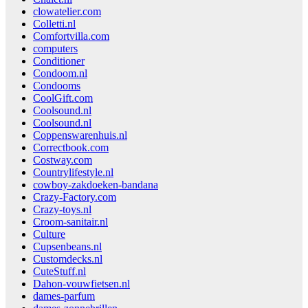
clowatelier.com
Colletti.nl
Comfortvilla.com
computers
Conditioner
Condoom.nl
Condooms
CoolGift.com
Coolsound.nl
Coolsound.nl
Coppenswarenhuis.nl
Correctbook.com
Costway.com
Countrylifestyle.nl
cowboy-zakdoeken-bandana
Crazy-Factory.com
Crazy-toys.nl
Croom-sanitair.nl
Culture
Cupsenbeans.nl
Customdecks.nl
CuteStuff.nl
Dahon-vouwfietsen.nl
dames-parfum