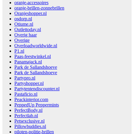
oranje-accessoires
oranje-brillen-zonnebrillen
Oranjeshopper.nl
osdorp.nl
Otiume.nl
Outlettoday.nl
Overig haar
Overige
Overloadworldwide.nl
P1.nl
Paas-feestwinkel.nl
Panamajack.nl
Park de Sallandshoeve
Park de Sallandshoeve
Partypro.nl
Partyshopper.nl
Partytentendiscounter.nl
Pastaficio.nl
Peackinterior.com
PeppedUp Peppermints
PerfectBody.nl
Perfectlab.nl
Petsexclusive.nl
Pillowbuddies.nl
piloten-politie-brillen