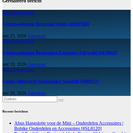
Gerelateerd bericht
Alps-resorts.com
Ferienwohnung Brixental Suites [#65b7b8]
mrt 25, 2026
J-services
Alps-resorts.com
Ferienwohnung Bergresort Zugspitze Ehrwald [#65902f]
mrt 10, 2026
J-services
Alps-resorts.com
Lodge Almresort Sonnenalpe Nassfeld [#6f9e11]
mrt 10, 2026
J-services
Recente berichten
Abus Hangslotje voor de Mini – Onderdelen Accessoires |
Bobike Onderdelen en Accessoires [#SL8120]