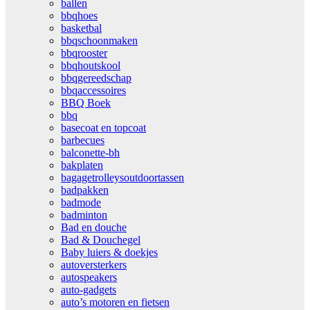
ballen
bbqhoes
basketbal
bbqschoonmaken
bbqrooster
bbqhoutskool
bbqgereedschap
bbqaccessoires
BBQ Boek
bbq
basecoat en topcoat
barbecues
balconette-bh
bakplaten
bagagetrolleysoutdoortassen
badpakken
badmode
badminton
Bad en douche
Bad & Douchegel
Baby luiers & doekjes
autoversterkers
autospeakers
auto-gadgets
auto’s motoren en fietsen