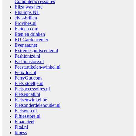
Computeraccessoires
Eliza was here
Elpumps NL
elvis-brillen
Erovibes.nl
Esrtech.com
Eten en drinken
EU Gardencenter
Evenaar.net
Extremesportscenter.nl
Fashionize.nl
Fashionstore.nl
Feestartikelen-winkel.nl
Felixflos.nl
FerryGut.com
Fiets-stoeltje.nl
Fietsaccessoires.nl
Fietsen4all.nl
Fietsenwinkel.be
Fietsonderdelenoutlet.nl
Fietsweb.nl
Fiftiesstore.nl
Financieel
Fital.nl
fitness