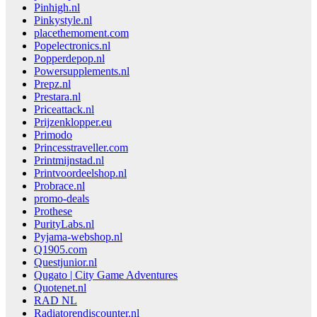
Pinhigh.nl
Pinkystyle.nl
placethemoment.com
Popelectronics.nl
Popperdepop.nl
Powersupplements.nl
Prepz.nl
Prestara.nl
Priceattack.nl
Prijzenklopper.eu
Primodo
Princesstraveller.com
Printmijnstad.nl
Printvoordeelshop.nl
Probrace.nl
promo-deals
Prothese
PurityLabs.nl
Pyjama-webshop.nl
Q1905.com
Questjunior.nl
Qugato | City Game Adventures
Quotenet.nl
RAD NL
Radiatorendiscounter.nl