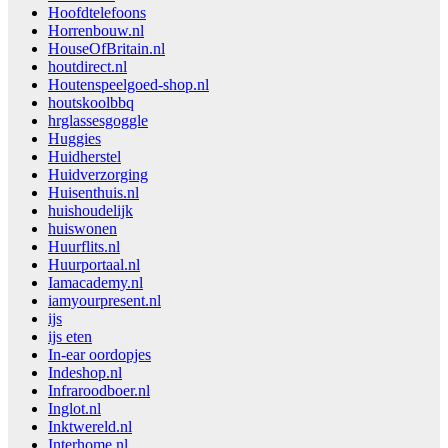
Hoofdtelefoons
Horrenbouw.nl
HouseOfBritain.nl
houtdirect.nl
Houtenspeelgoed-shop.nl
houtskoolbbq
hrglassesgoggle
Huggies
Huidherstel
Huidverzorging
Huisenthuis.nl
huishoudelijk
huiswonen
Huurflits.nl
Huurportaal.nl
Iamacademy.nl
iamyourpresent.nl
ijs
ijs eten
In-ear oordopjes
Indeshop.nl
Infraroodboer.nl
Inglot.nl
Inktwereld.nl
Interhome.nl