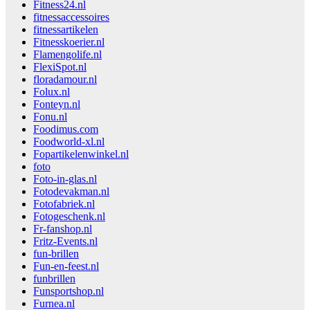
Fitness24.nl
fitnessaccessoires
fitnessartikelen
Fitnesskoerier.nl
Flamengolife.nl
FlexiSpot.nl
floradamour.nl
Folux.nl
Fonteyn.nl
Fonu.nl
Foodimus.com
Foodworld-xl.nl
Fopartikelenwinkel.nl
foto
Foto-in-glas.nl
Fotodevakman.nl
Fotofabriek.nl
Fotogeschenk.nl
Fr-fanshop.nl
Fritz-Events.nl
fun-brillen
Fun-en-feest.nl
funbrillen
Funsportshop.nl
Furnea.nl