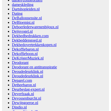
dames-zonnebrillen
dameskleding
Dartshopleiden.nl
Dating
DeBallonnensite.nl
DeBloemist.nl
Deboerlederwarenenbijoux.nl
Deijsvogel.nl
Dekbedbedrukken.com
Dekbeddengoed.nl
Dekbedovertrekkenkopen.nl
Dekoffiebaron.nl
Dekoffieboon.nl
DeKrijgerMuziek.nl
Deodorant
Deodorant en antitranspiratie
Deoudedeurklink.nl
Deoudedeurklink.nl
Deparel.com
Detheebaron.nl
Deurbeslag-expert.nl
Deverfzaak.nl
Devossenburcht.nl
Dewijngoeroe.nl
Dindio.nl