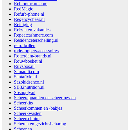
Rebloomcare.com
RedMagic
Refurb-phone.nl
Regencychess.nl
Reiniging
Reizen en vakanties
Repeatcashmere.com
Residenceterschelling.nl
retro-brillen
rode-toppers-accessoires
Rotterdam-brands.nl
Rouwboeket.nl
Ruysbos.nl
Samarali.com
Santafixie.nl
Sazokidsenco.nl
SB32nutrition.nl
Sbsupply.nl
Scheerapparaten en scheermessen
Scheerkits
Scheerkommen en -bakjes
Scheerkwasten
Scheerschuim
Scheren en gezichtsbeharing
Schoenen