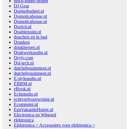
disco-glitter-brillen
DJ Gear
Doehetbudget.nl
Domoticahouse.nl
Domoticahouse.nl
Dorivit.nl
Doublepoint.nl
douchen en in bad
Dranken
drinkheroes.nl
Drukwerknodig.nl
Dryly.com
Dsl-tech.nl
dutchdjequipment.nl
dutchdjequipment.nl
E-styleaudio.nl
EBBM.nl
eBook.nl
Echtstudio.nl
echtveelvoorweinig.nl
Ecomputer.nl
EenVakantieHuisje.nl
Electronica en Witgoed
elektronica
Elektronica > Accessoires voor elektronica >