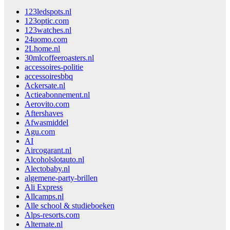
123ledspots.nl
123optic.com
123watches.nl
24uomo.com
2Lhome.nl
30mlcoffeeroasters.nl
accessoires-politie
accessoiresbbq
Ackersate.nl
Actieabonnement.nl
Aerovito.com
Aftershaves
Afwasmiddel
Agu.com
AI
Aircogarant.nl
Alcoholslotauto.nl
Alectobaby.nl
algemene-party-brillen
Ali Express
Allcamps.nl
Alle school & studieboeken
Alps-resorts.com
Alternate.nl