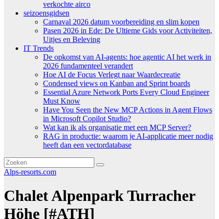
verkochte airco
seizoensgidsen
Carnaval 2026 datum voorbereiding en slim kopen
Pasen 2026 in Ede: De Ultieme Gids voor Activiteiten,
Uitjes en Beleving
IT Trends
De opkomst van AI-agents: hoe agentic AI het werk in
2026 fundamenteel verandert
Hoe AI de Focus Verlegt naar Waardecreatie
Condensed views on Kanban and Sprint boards
Essential Azure Network Ports Every Cloud Engineer
Must Know
Have You Seen the New MCP Actions in Agent Flows
in Microsoft Copilot Studio?
Wat kan ik als organisatie met een MCP Server?
RAG in productie: waarom je AI-applicatie meer nodig
heeft dan een vectordatabase
Alps-resorts.com
Chalet Alpenpark Turracher
Höhe [#ATH]