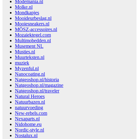
Modemania.nl
Molke.nl
Mondkapjes
Mooideurbeslag.nl
Mooiesneakers.nl
MŌSZ-accessoires.nl
Mozaiektegel.com
Multimobedden.nl
Musement NL
Musties.nl
Muurteksten.nl
muziek
Myzenful.nl
Nanocoating.nl
Natgeoshop.nl/historia
Natgeoshop.nl/magazine
Natgeoshop.nl/traveler
Natural Heroes
Natuurbazen.nl
natuurvoeding
New-rebels.com
Nexaparts.nl
Nidohome.eu
Nordic-style.nl
Nostalux.nl