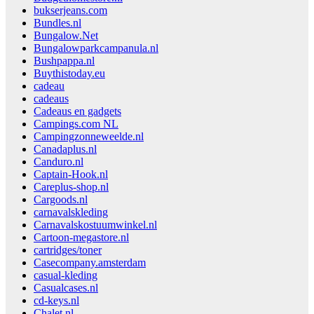
bukserjeans.com
Bundles.nl
Bungalow.Net
Bungalowparkcampanula.nl
Bushpappa.nl
Buythistoday.eu
cadeau
cadeaus
Cadeaus en gadgets
Campings.com NL
Campingzonneweelde.nl
Canadaplus.nl
Canduro.nl
Captain-Hook.nl
Careplus-shop.nl
Cargoods.nl
carnavalskleding
Carnavalskostuumwinkel.nl
Cartoon-megastore.nl
cartridges/toner
Casecompany.amsterdam
casual-kleding
Casualcases.nl
cd-keys.nl
Chalet.nl