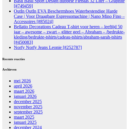
Basil Basil Sport Design dubbele Fietstas 32 Liter – Graphite
[#749459]
OutIn OutIn EVA Beschermhoes Waterbestendige Harde
Case | Voor Draagbare Espressomachine | Nano Mino Fino –
Accessoires [#85024]
Bellatio Decorations Cadeau T-shirt voor heren – leeftijd 50
jaar – awesome – zwart – glitter geel – Abraham – /bedrukte-
kleding/bedrukte-tshirts/cadeau-tshirts/abraham-sarah-tshirts
[#450083]
Norfy Norfy Jeans Leonie [#252787]
Recente reacties
Archieven
mei 2026
april 2026
maart 2026
januari 2026
december 2025
november 2025
september 2025
maart 2025
januari 2025
december 2024