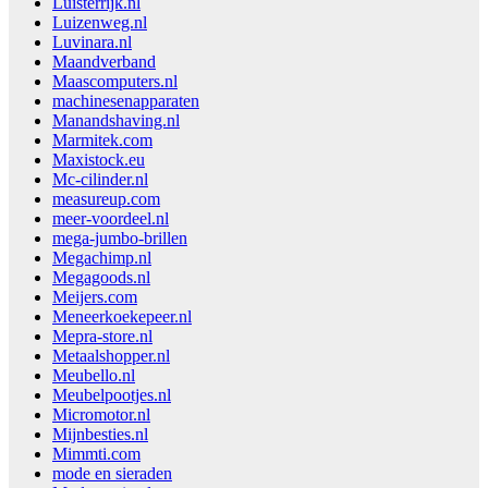
Luisterrijk.nl
Luizenweg.nl
Luvinara.nl
Maandverband
Maascomputers.nl
machinesenapparaten
Manandshaving.nl
Marmitek.com
Maxistock.eu
Mc-cilinder.nl
measureup.com
meer-voordeel.nl
mega-jumbo-brillen
Megachimp.nl
Megagoods.nl
Meijers.com
Meneerkoekepeer.nl
Mepra-store.nl
Metaalshopper.nl
Meubello.nl
Meubelpootjes.nl
Micromotor.nl
Mijnbesties.nl
Mimmti.com
mode en sieraden