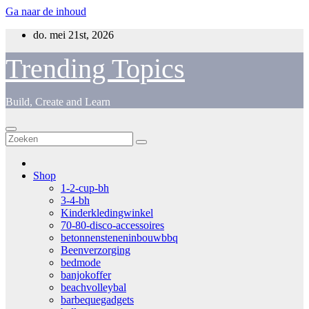
Ga naar de inhoud
do. mei 21st, 2026
Trending Topics
Build, Create and Learn
Shop
1-2-cup-bh
3-4-bh
Kinderkledingwinkel
70-80-disco-accessoires
betonnensteneninbouwbbq
Beenverzorging
bedmode
banjokoffer
beachvolleybal
barbequegadgets