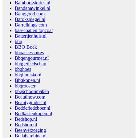
Bamboo-stories.nl
Bandanawinkel.nl
Banggood.com
Barokspiegel.nl
Barrelkings.com
basecoat en topcoat
Batterijenhuis.nl
bbq
BBQ Boek
bbqaccessoires
Bbqengourmet.nl
bbqgereedschap
bbqhoes
bbqhoutskool
Bbqkopen.nl
bbqrooster
bbqschoonmaken
Beautinow.com
Beautyguides.nl
Bedderiedeboer.nl
Bedkastenkopen.nl
Bedshop.nl
Bedshop.nl
Beenverzorging
Bellabambina.nl