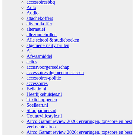
accessoiresbbq
Auto
Audio
attachekoffers
altvioolkoffer
alternatief
allezonnebrillen
Alle school & studieboeken
algemene-party-brillen
AI
Afwasmiddel
acties
accusvoorgereedschap
accessoiresalgemeenreistassen
accessoires-politie
accessoires
Bellatio.nl
Heerlijkehuisjes.nl
Textieltopper.eu
Soellaart.nl
Shoppartners.nl
Countrylifestyle.nl
Airco Garant review 2026: ervaringen, topscore en best
verkochte airco
Airco Garant review 2026: ervaringen, topscore en best