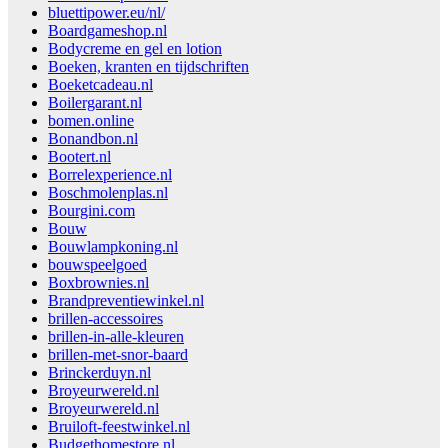
bluettipower.eu/nl/
Boardgameshop.nl
Bodycreme en gel en lotion
Boeken, kranten en tijdschriften
Boeketcadeau.nl
Boilergarant.nl
bomen.online
Bonandbon.nl
Bootert.nl
Borrelexperience.nl
Boschmolenplas.nl
Bourgini.com
Bouw
Bouwlampkoning.nl
bouwspeelgoed
Boxbrownies.nl
Brandpreventiewinkel.nl
brillen-accessoires
brillen-in-alle-kleuren
brillen-met-snor-baard
Brinckerduyn.nl
Broyeurwereld.nl
Broyeurwereld.nl
Bruiloft-feestwinkel.nl
Budgethomestore.nl