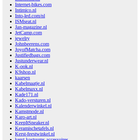
Internet-bikes.com
Intimico.nl
Into-led.com/nl
ISMseat.nl
Jan-magazine.nl
JetCamp.com
jewelry
Johnbeerens.com
JoyofMatcha.com
Justifiedbags.com
Justunderwear.nl
K-ook.nl
K9shop.nl
kaarsen
Kabelmaatje.nl
Kabelmaxx.nl
Kade171.nl
Kado-versturen.nl
Kalenderwinkel.nl
Kamstmode.nl
Karo-art.nl
KeepItSneaker.nl
Keramischetafels.nl
Kerst-feestwinkel.nl
kerst-kostuums-accessoires