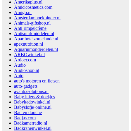
Amerikaplus.nl
Amicicosmetics.com
Amigo.nl
Amsterdamboekbinder.nl
Animals-giftshop.nl
Anti-rimpelcrème
Antisnurkmiddelen.nl
Aparthotelzoutelande.nl
apexnutrition.nl
Aquariumonderdelen.nl
ARBOwinkel.nl
Ardoer.com
Audio
Audioshop.nl
Auto
auto's motoren en fietsen
auto-gadgets
avantixsolutions.nl
Baby luiers & doekjes
Babykadowinkel.nl
Babyslofje-online.nl
Bad en douche
Badjas.com
Badkamerradio.nl
Badkranenwinkel.nl