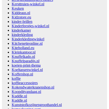
Kersttruien-winkel.nl
Keuken
Kiddeaus.nl
Kidzstore.eu
kinder-brillen
Kinderfeestjes-winkel.nl
kinderkamer
kinderkleding
Kinderkledingwinkel
Kitchenetteonline.nl
Kiteholland.eu
Kleinkantoor.nl
Knuffelkado.nl
Knuffelparadijs.nl
koeien-print-thema
Koeltassenwinkel.nl
Koffershop.nl
koffie
koffieaccessoires
Kokendwaterkranenshop.nl
Koopditvandaag.nl
Kuddle.nl
Kuddle.nl
Kunststofkozijnengroothandel.nl