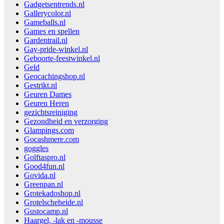
Gadgetsentrends.nl
Gallerycolor.nl
Gameballs.nl
Games en spellen
Gardentrail.nl
Gay-pride-winkel.nl
Geboorte-feestwinkel.nl
Geld
Geocachingshop.nl
Gestrikt.nl
Geuren Dames
Geuren Heren
gezichtsreiniging
Gezondheid en verzorging
Glampings.com
Gocashmere.com
goggles
Golftaspro.nl
Good4fun.nl
Govida.nl
Greenpan.nl
Grotekadoshop.nl
Grotelscheheide.nl
Gustocamp.nl
Haargel, -lak en -mousse