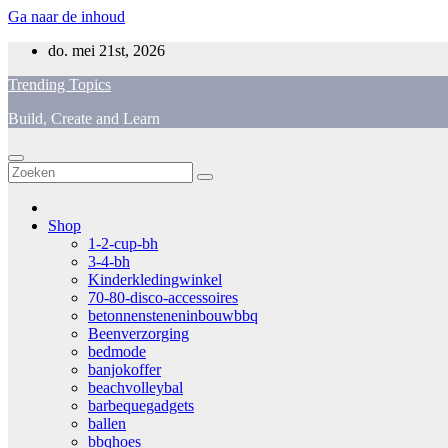
Ga naar de inhoud
do. mei 21st, 2026
Trending Topics
Build, Create and Learn
Shop
1-2-cup-bh
3-4-bh
Kinderkledingwinkel
70-80-disco-accessoires
betonnensteneninbouwbbq
Beenverzorging
bedmode
banjokoffer
beachvolleybal
barbequegadgets
ballen
bbqhoes