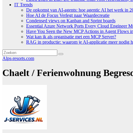
IT Trends
De opkomst van AI-agents: hoe agentic AI het werk in 2
Hoe AI de Focus Verlegt naar Waardecreatie
Condensed views on Kanban and Sprint boards
Essential Azure Network Ports Every Cloud Engineer 
Have You Seen the New MCP Actions in Agent Flows in 
Wat kan ik als organisatie met een MCP Server?
RAG in productie: waarom je AI-applicatie meer nodig h
Alps-resorts.com
Chaelt / Ferienwohnung Begres