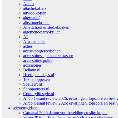
Audio
attachekoffers
altvioolkoffer
alternatief
allezonnebrillen
Alle school & studieboeken
algemene-party-brillen
AI
Afwasmiddel
acties
accusvoorgereedschap
accessoiresalgemeenreistassen
accessoires-politie
accessoires
Bellatio.nl
Heerlijkehuisjes.nl
Textieltopper.eu
Soellaart.nl
Shoppartners.nl
Countrylifestyle.nl
Airco Garant review 2026: ervaringen, topscore en best 
Airco Garant review 2026: ervaringen, topscore en best 
seizoensgidsen
Carnaval 2026 datum voorbereiding en slim kopen
Pasen 2026 in Ede: De Ultieme Gids voor Activiteiten, U