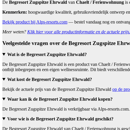
De
Begresort Zugspitze Ehrwald
van
Chaelt / Ferienwohnung
is 
Kenmerken:
hoogwaardige kwaliteit, gebruiksvriendelijk ontwerp en
Bekijk product bij Alps-resorts.com
— bestel vandaag nog en ontvan
Meer weten?
Klik hier voor alle productinformatie en de actuele prijs
Veelgestelde vragen over de Begresort Zugspitze Ehr
Wat is de Begresort Zugspitze Ehrwald?
De Begresort Zugspitze Ehrwald is een product van Chaelt / Ferien
ontbijt inbegrepen en een eigen wellnessruimte. Dit biedt verschil
Wat kost de Begresort Zugspitze Ehrwald?
Bekijk de actuele prijs van de Begresort Zugspitze Ehrwald
op de pr
Waar kan ik de Begresort Zugspitze Ehrwald kopen?
De Begresort Zugspitze Ehrwald is verkrijgbaar via Alps-resorts.com
Voor wie is de Begresort Zugspitze Ehrwald geschikt?
De Begresort Zugspitze Ehrwald van Chaelt / Ferienwohnung is gesch