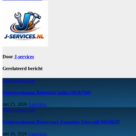
Door
J-services
Gerelateerd bericht
Alps-resorts.com
Ferienwohnung Brixental Suites [#65b7b8]
mrt 25, 2026
J-services
Alps-resorts.com
Ferienwohnung Bergresort Zugspitze Ehrwald [#65902f]
mrt 10, 2026
J-services