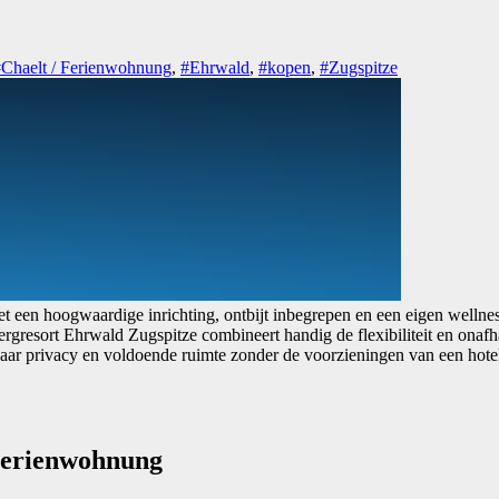
Chaelt / Ferienwohnung
,
#Ehrwald
,
#kopen
,
#Zugspitze
en hoogwaardige inrichting, ontbijt inbegrepen en een eigen wellness
ergresort Ehrwald Zugspitze combineert handig de flexibiliteit en onaf
gen naar privacy en voldoende ruimte zonder de voorzieningen van een h
Ferienwohnung