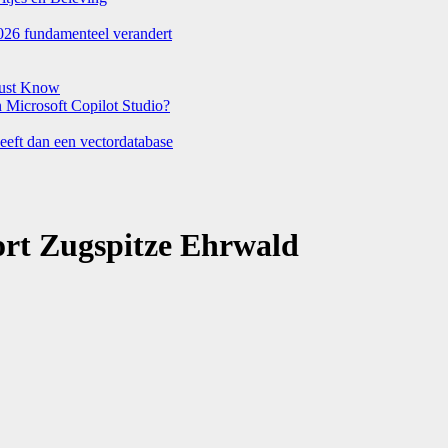
026 fundamenteel verandert
Must Know
Microsoft Copilot Studio?
eeft dan een vectordatabase
ort Zugspitze Ehrwald