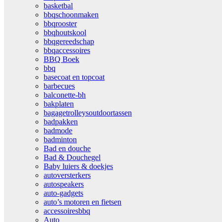
basketbal
bbqschoonmaken
bbqrooster
bbqhoutskool
bbqgereedschap
bbqaccessoires
BBQ Boek
bbq
basecoat en topcoat
barbecues
balconette-bh
bakplaten
bagagetrolleysoutdoortassen
badpakken
badmode
badminton
Bad en douche
Bad & Douchegel
Baby luiers & doekjes
autoversterkers
autospeakers
auto-gadgets
auto’s motoren en fietsen
accessoiresbbq
Auto