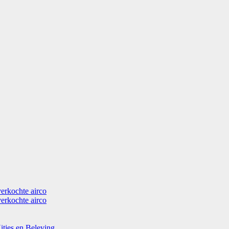
verkochte airco
verkochte airco
itjes en Beleving