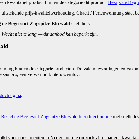
een kwalitatief product binnen de categorie dit product.
Bekijk de Begre
 uitstekende prijs-kwaliteitverhouding. Chaelt / Ferienwohnung staat 
g de
Begresort Zugspitze Ehrwald
snel thuis.
.
Wacht niet te lang — dit aanbod kan beperkt zijn.
wald
wohnung binnen de categorie producten. De vakantiewoningen en vakan
lende sauna’s, een verwarmd buitenzwemb…
oductpagina
.
.
Bestel de Begresort Zugspitze Ehrwald hier direct online
met snelle le
ikt voor consumenten in Nederland die op zoek zijn naar een kwalitat