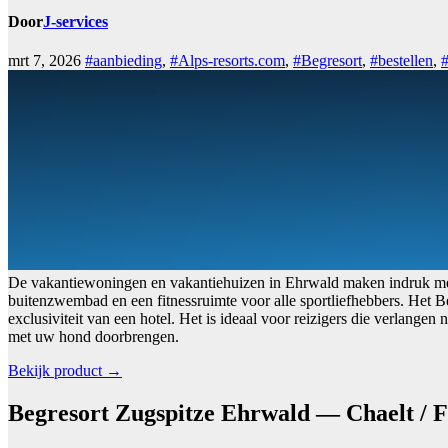
Door
J-services
mrt 7, 2026
#aanbieding
,
#Alps-resorts.com
,
#Begresort
,
#bestellen
,
#
De vakantiewoningen en vakantiehuizen in Ehrwald maken indruk met e
buitenzwembad en een fitnessruimte voor alle sportliefhebbers. Het B
exclusiviteit van een hotel. Het is ideaal voor reizigers die verlan
met uw hond doorbrengen.
Bekijk product →
Begresort Zugspitze Ehrwald — Chaelt / 