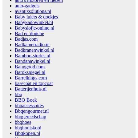
auto's motoren en fietsen
auto-gadgets
avantixsolutions.nl
Baby luiers & doekjes
Babykadowinkel.nl
Babyslofje-online.nl
Bad en douche
Badjas.com
Badkamerradio.nl
Badkranenwinkel.nl
Bamboo-stories.nl
Bandanawinkel.nl
Banggood.com
Barokspiegel.nl
Barrelkings.com
basecoat en topcoat
Batterijenhuis.nl
bbq
BBQ Boek
bbqaccessoires
Bbqengourmet.nl
bbqgereedschap
bbqhoes
bbqhoutskool
Bbqkopen.nl