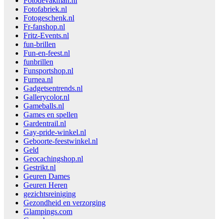
Fotodevakman.nl
Fotofabriek.nl
Fotogeschenk.nl
Fr-fanshop.nl
Fritz-Events.nl
fun-brillen
Fun-en-feest.nl
funbrillen
Funsportshop.nl
Furnea.nl
Gadgetsentrends.nl
Gallerycolor.nl
Gameballs.nl
Games en spellen
Gardentrail.nl
Gay-pride-winkel.nl
Geboorte-feestwinkel.nl
Geld
Geocachingshop.nl
Gestrikt.nl
Geuren Dames
Geuren Heren
gezichtsreiniging
Gezondheid en verzorging
Glampings.com