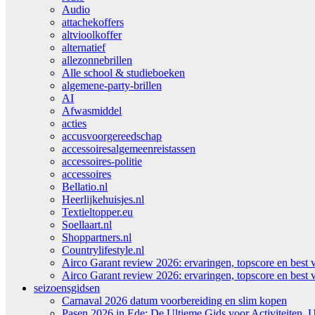
Audio
attachekoffers
altvioolkoffer
alternatief
allezonnebrillen
Alle school & studieboeken
algemene-party-brillen
AI
Afwasmiddel
acties
accusvoorgereedschap
accessoiresalgemeenreistassen
accessoires-politie
accessoires
Bellatio.nl
Heerlijkehuisjes.nl
Textieltopper.eu
Soellaart.nl
Shoppartners.nl
Countrylifestyle.nl
Airco Garant review 2026: ervaringen, topscore en best 
Airco Garant review 2026: ervaringen, topscore en best 
seizoensgidsen
Carnaval 2026 datum voorbereiding en slim kopen
Pasen 2026 in Ede: De Ultieme Gids voor Activiteiten, U