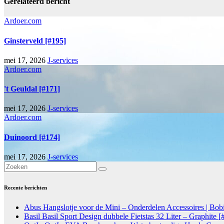
Gerelateerd bericht
Ardoer.com
Ginsterveld [#195]
mei 17, 2026
J-services
Ardoer.com
't Geuldal [#171]
mei 17, 2026
J-services
Ardoer.com
Duinoord [#174]
mei 17, 2026
J-services
Recente berichten
Abus Hangslotje voor de Mini – Onderdelen Accessoires | Bo
Basil Basil Sport Design dubbele Fietstas 32 Liter – Graphite 