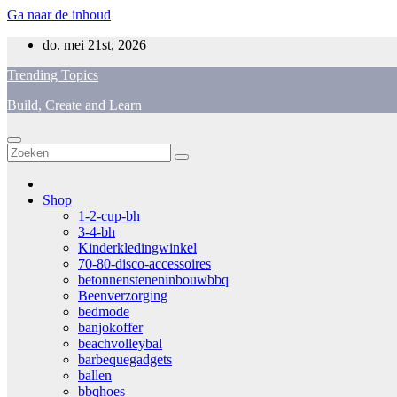
Ga naar de inhoud
do. mei 21st, 2026
Trending Topics
Build, Create and Learn
Shop
1-2-cup-bh
3-4-bh
Kinderkledingwinkel
70-80-disco-accessoires
betonnensteneninbouwbbq
Beenverzorging
bedmode
banjokoffer
beachvolleybal
barbequegadgets
ballen
bbqhoes