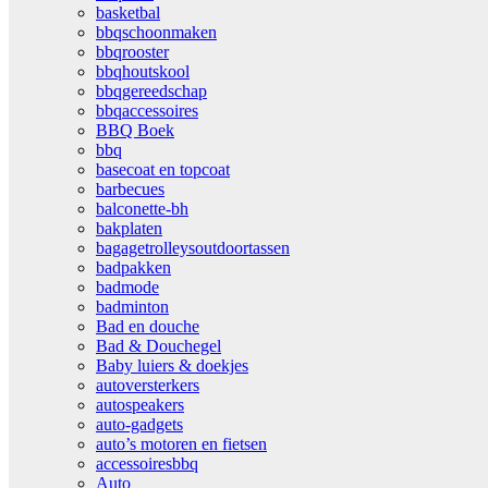
basketbal
bbqschoonmaken
bbqrooster
bbqhoutskool
bbqgereedschap
bbqaccessoires
BBQ Boek
bbq
basecoat en topcoat
barbecues
balconette-bh
bakplaten
bagagetrolleysoutdoortassen
badpakken
badmode
badminton
Bad en douche
Bad & Douchegel
Baby luiers & doekjes
autoversterkers
autospeakers
auto-gadgets
auto’s motoren en fietsen
accessoiresbbq
Auto