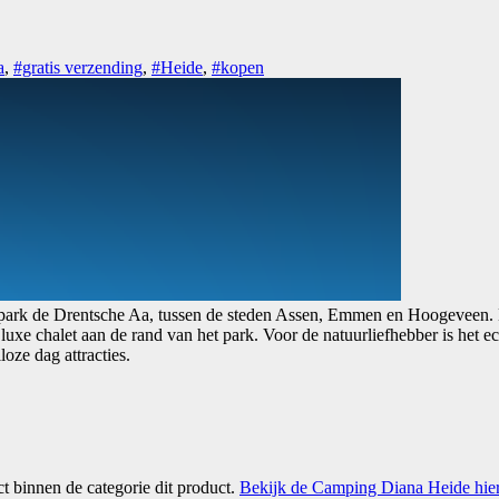
a
,
#gratis verzending
,
#Heide
,
#kopen
ark de Drentsche Aa, tussen de steden Assen, Emmen en Hoogeveen. Het
luxe chalet aan de rand van het park. Voor de natuurliefhebber is het e
oze dag attracties.
ct binnen de categorie dit product.
Bekijk de Camping Diana Heide hie