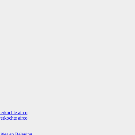
verkochte airco
verkochte airco
itjes en Beleving