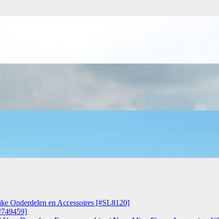
bike Onderdelen en Accessoires [#SL8120]
[#749459]