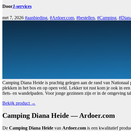
Door
J-services
mrt 7, 2026
#aanbieding
,
#Ardoer.com
,
#bestellen
,
#Camping
,
#Dian
Camping Diana Heide is prachtig gelegen aan de rand van Nationaal p
plekken in het bos en op open veld. Lekker tot rust kom je ook in een 
fiets- en wandelpaden. Voor jonge gezinnen zijn er in de omgeving tall
Bekijk product →
Camping Diana Heide — Ardoer.com
De
Camping Diana Heide
van
Ardoer.com
is een kwalitatief produ