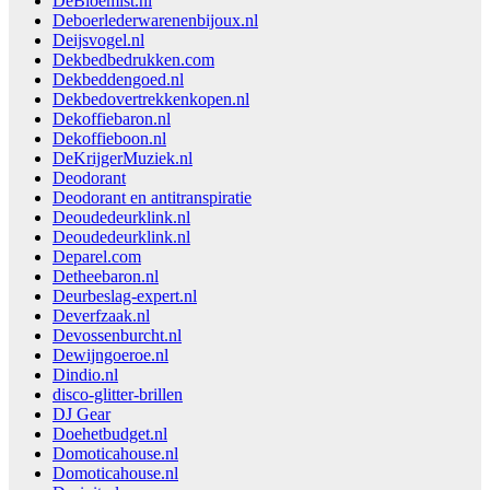
DeBloemist.nl
Deboerlederwarenenbijoux.nl
Deijsvogel.nl
Dekbedbedrukken.com
Dekbeddengoed.nl
Dekbedovertrekkenkopen.nl
Dekoffiebaron.nl
Dekoffieboon.nl
DeKrijgerMuziek.nl
Deodorant
Deodorant en antitranspiratie
Deoudedeurklink.nl
Deoudedeurklink.nl
Deparel.com
Detheebaron.nl
Deurbeslag-expert.nl
Deverfzaak.nl
Devossenburcht.nl
Dewijngoeroe.nl
Dindio.nl
disco-glitter-brillen
DJ Gear
Doehetbudget.nl
Domoticahouse.nl
Domoticahouse.nl