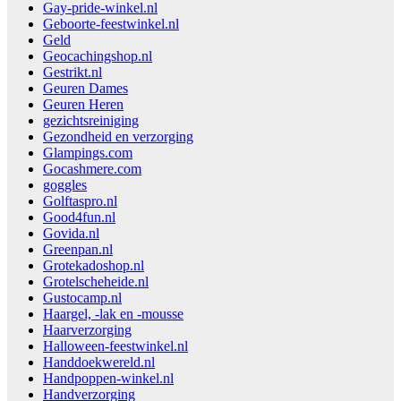
Gay-pride-winkel.nl
Geboorte-feestwinkel.nl
Geld
Geocachingshop.nl
Gestrikt.nl
Geuren Dames
Geuren Heren
gezichtsreiniging
Gezondheid en verzorging
Glampings.com
Gocashmere.com
goggles
Golftaspro.nl
Good4fun.nl
Govida.nl
Greenpan.nl
Grotekadoshop.nl
Grotelscheheide.nl
Gustocamp.nl
Haargel, -lak en -mousse
Haarverzorging
Halloween-feestwinkel.nl
Handdoekwereld.nl
Handpoppen-winkel.nl
Handverzorging