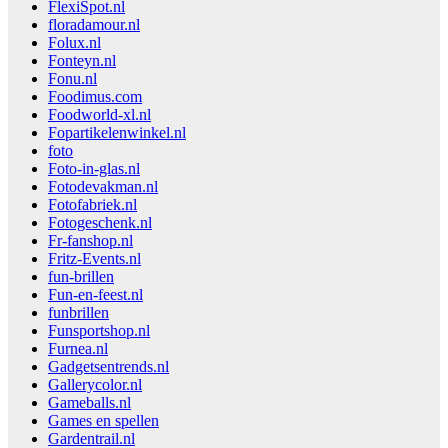
FlexiSpot.nl
floradamour.nl
Folux.nl
Fonteyn.nl
Fonu.nl
Foodimus.com
Foodworld-xl.nl
Fopartikelenwinkel.nl
foto
Foto-in-glas.nl
Fotodevakman.nl
Fotofabriek.nl
Fotogeschenk.nl
Fr-fanshop.nl
Fritz-Events.nl
fun-brillen
Fun-en-feest.nl
funbrillen
Funsportshop.nl
Furnea.nl
Gadgetsentrends.nl
Gallerycolor.nl
Gameballs.nl
Games en spellen
Gardentrail.nl