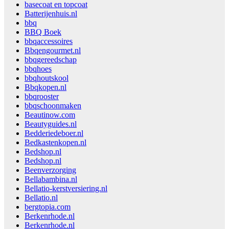
basecoat en topcoat
Batterijenhuis.nl
bbq
BBQ Boek
bbqaccessoires
Bbqengourmet.nl
bbqgereedschap
bbqhoes
bbqhoutskool
Bbqkopen.nl
bbqrooster
bbqschoonmaken
Beautinow.com
Beautyguides.nl
Bedderiedeboer.nl
Bedkastenkopen.nl
Bedshop.nl
Bedshop.nl
Beenverzorging
Bellabambina.nl
Bellatio-kerstversiering.nl
Bellatio.nl
bergtopia.com
Berkenrhode.nl
Berkenrhode.nl