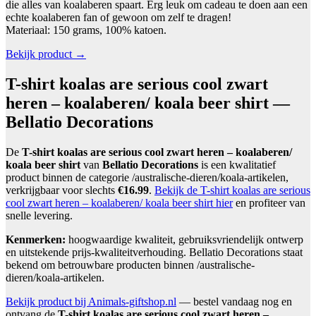
die alles van koalaberen spaart. Erg leuk om cadeau te doen aan een
echte koalaberen fan of gewoon om zelf te dragen!
Materiaal: 150 grams, 100% katoen.
Bekijk product →
T-shirt koalas are serious cool zwart
heren – koalaberen/ koala beer shirt —
Bellatio Decorations
De
T-shirt koalas are serious cool zwart heren – koalaberen/
koala beer shirt
van
Bellatio Decorations
is een kwalitatief
product binnen de categorie /australische-dieren/koala-artikelen,
verkrijgbaar voor slechts
€16.99
.
Bekijk de T-shirt koalas are serious
cool zwart heren – koalaberen/ koala beer shirt hier
en profiteer van
snelle levering.
Kenmerken:
hoogwaardige kwaliteit, gebruiksvriendelijk ontwerp
en uitstekende prijs-kwaliteitverhouding. Bellatio Decorations staat
bekend om betrouwbare producten binnen /australische-
dieren/koala-artikelen.
Bekijk product bij Animals-giftshop.nl
— bestel vandaag nog en
ontvang de
T-shirt koalas are serious cool zwart heren –