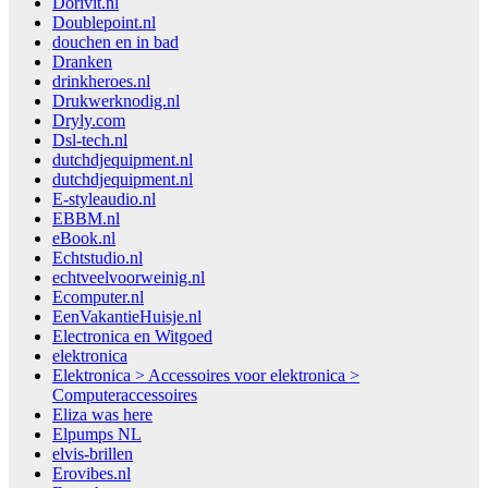
Dorivit.nl
Doublepoint.nl
douchen en in bad
Dranken
drinkheroes.nl
Drukwerknodig.nl
Dryly.com
Dsl-tech.nl
dutchdjequipment.nl
dutchdjequipment.nl
E-styleaudio.nl
EBBM.nl
eBook.nl
Echtstudio.nl
echtveelvoorweinig.nl
Ecomputer.nl
EenVakantieHuisje.nl
Electronica en Witgoed
elektronica
Elektronica > Accessoires voor elektronica >
Computeraccessoires
Eliza was here
Elpumps NL
elvis-brillen
Erovibes.nl