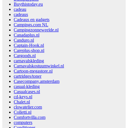
Buythistoday.eu
cadeau
cadeaus
Cadeaus en gadgets
Campings.com NL
Campingzonneweelde.nl
Canadaplus.nl
Canduro.nl
Captain-Hook.nl
Careplus-shop.nl
Cargoods.nl
carnavalskleding
Carnavalskostuumwinkel.nl
Cartoon-megastore.nl
cartridges/toner
Casecompany.amsterdam
casual-kleding
Casualcases.nl
cd-keys.nl
Chalet.nl
clowatelier.com
Colletti.nl
Comfortvilla.com
computers
Conditioner