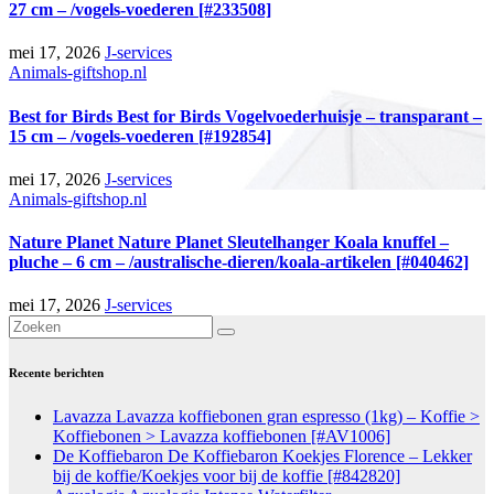
27 cm – /vogels-voederen [#233508]
mei 17, 2026
J-services
Animals-giftshop.nl
Best for Birds Best for Birds Vogelvoederhuisje – transparant –
15 cm – /vogels-voederen [#192854]
mei 17, 2026
J-services
Animals-giftshop.nl
Nature Planet Nature Planet Sleutelhanger Koala knuffel –
pluche – 6 cm – /australische-dieren/koala-artikelen [#040462]
mei 17, 2026
J-services
Recente berichten
Lavazza Lavazza koffiebonen gran espresso (1kg) – Koffie >
Koffiebonen > Lavazza koffiebonen [#AV1006]
De Koffiebaron De Koffiebaron Koekjes Florence – Lekker
bij de koffie/Koekjes voor bij de koffie [#842820]