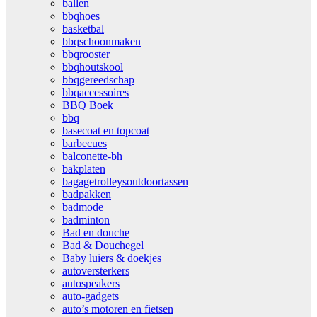
ballen
bbqhoes
basketbal
bbqschoonmaken
bbqrooster
bbqhoutskool
bbqgereedschap
bbqaccessoires
BBQ Boek
bbq
basecoat en topcoat
barbecues
balconette-bh
bakplaten
bagagetrolleysoutdoortassen
badpakken
badmode
badminton
Bad en douche
Bad & Douchegel
Baby luiers & doekjes
autoversterkers
autospeakers
auto-gadgets
auto’s motoren en fietsen