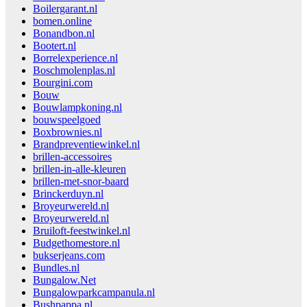
Boilergarant.nl
bomen.online
Bonandbon.nl
Bootert.nl
Borrelexperience.nl
Boschmolenplas.nl
Bourgini.com
Bouw
Bouwlampkoning.nl
bouwspeelgoed
Boxbrownies.nl
Brandpreventiewinkel.nl
brillen-accessoires
brillen-in-alle-kleuren
brillen-met-snor-baard
Brinckerduyn.nl
Broyeurwereld.nl
Broyeurwereld.nl
Bruiloft-feestwinkel.nl
Budgethomestore.nl
bukserjeans.com
Bundles.nl
Bungalow.Net
Bungalowparkcampanula.nl
Bushpappa.nl