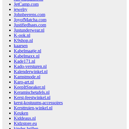
JetCamp.com
jewelry
Johnbeerens.com
JoyofMatcha.com
Justifiedbags.com
Justunderwear.nl
K-ook.nl
K9shop.nl
kaarsen
Kabelmaatje.nl
Kabelmaxx.nl
Kade171.nl
Kado-versturen.nl
Kalenderwinkel.nl
Kamstmode.nl
Karo-art.nl
KeepItSneaker.nl
Keramischetafels.nl
Kerst-feestwinkel.nl
kerst-kostuums-accessoires
Kersttruien-winkel.nl
Keuken
Kiddeaus.nl
Kidzstore.eu
kinder-brillen