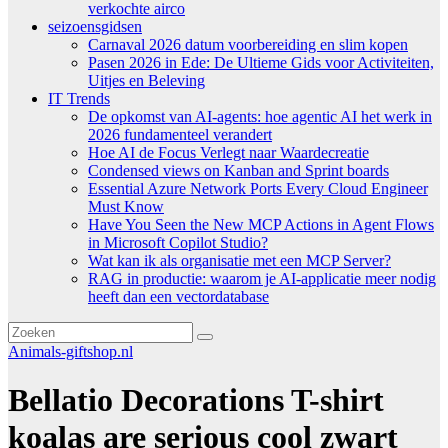
verkochte airco
seizoensgidsen
Carnaval 2026 datum voorbereiding en slim kopen
Pasen 2026 in Ede: De Ultieme Gids voor Activiteiten,
Uitjes en Beleving
IT Trends
De opkomst van AI-agents: hoe agentic AI het werk in
2026 fundamenteel verandert
Hoe AI de Focus Verlegt naar Waardecreatie
Condensed views on Kanban and Sprint boards
Essential Azure Network Ports Every Cloud Engineer
Must Know
Have You Seen the New MCP Actions in Agent Flows
in Microsoft Copilot Studio?
Wat kan ik als organisatie met een MCP Server?
RAG in productie: waarom je AI-applicatie meer nodig
heeft dan een vectordatabase
Animals-giftshop.nl
Bellatio Decorations T-shirt
koalas are serious cool zwart