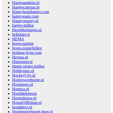
Hapjesaanhuis.nl
Hapjescateraar.nl
Happybeardiapers.com
happysoaps.com
Happystrappy.nl
hartjes-brillen
Heerlijkehuisjes.nl
hellobier.nl
HEMA
heren-parfum
heren-zonnebrillen
heritage-hype.com
Herqua.nl
Hippepeer.nl
hippie-sixties-brillen
Hobbymax.nl
HockeyCity.nl
Homesweethome.nl
Hometogo.nl
Homixa.nl
Hoofdtelefoons
Horrenbouw.nl
HouseOfBritain.nl
houtdirect.nl
Houtenspeelgoed-shop.nl