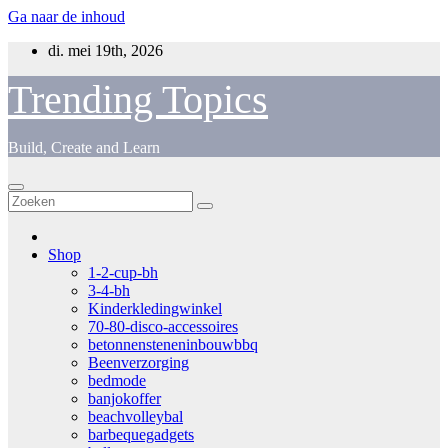
Ga naar de inhoud
di. mei 19th, 2026
Trending Topics
Build, Create and Learn
Shop
1-2-cup-bh
3-4-bh
Kinderkledingwinkel
70-80-disco-accessoires
betonnensteneninbouwbbq
Beenverzorging
bedmode
banjokoffer
beachvolleybal
barbequegadgets