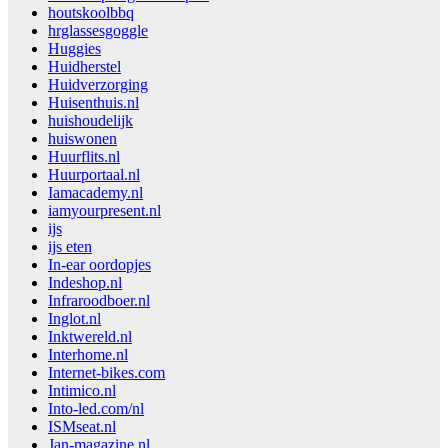
houtskoolbbq
hrglassesgoggle
Huggies
Huidherstel
Huidverzorging
Huisenthuis.nl
huishoudelijk
huiswonen
Huurflits.nl
Huurportaal.nl
Iamacademy.nl
iamyourpresent.nl
ijs
ijs eten
In-ear oordopjes
Indeshop.nl
Infraroodboer.nl
Inglot.nl
Inktwereld.nl
Interhome.nl
Internet-bikes.com
Intimico.nl
Into-led.com/nl
ISMseat.nl
Jan-magazine.nl