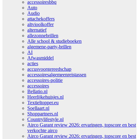
accessoiresbbq
Auto
Audio
attachekoffers
altvioolkoffer
alternatief
allezonnebrillen
Alle school & studieboeken
algemene-party-brillen
AI
Afwasmiddel
acties
accusvoorgereedschap
accessoiresalgemeenreistassen
accessoires-politie
accessoires
Bellatio.nl
Heerlijkehuisjes.nl
Textieltopper.eu
Soellaart.nl
Shoppartners.nl
Countrylifestyle.nl
Airco Garant review 2026: ervaringen, topscore en best
verkochte airco
Airco Garant review 2026: ervaringen, topscore en best