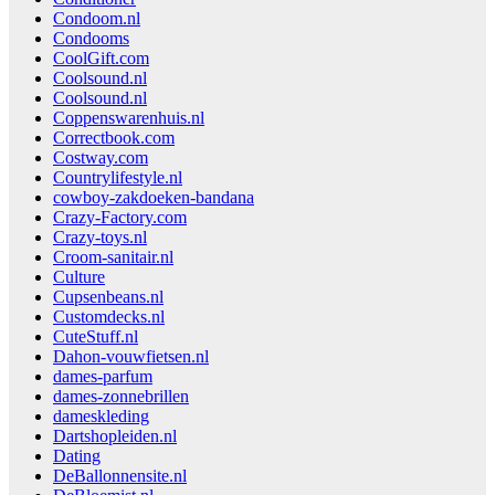
Condoom.nl
Condooms
CoolGift.com
Coolsound.nl
Coolsound.nl
Coppenswarenhuis.nl
Correctbook.com
Costway.com
Countrylifestyle.nl
cowboy-zakdoeken-bandana
Crazy-Factory.com
Crazy-toys.nl
Croom-sanitair.nl
Culture
Cupsenbeans.nl
Customdecks.nl
CuteStuff.nl
Dahon-vouwfietsen.nl
dames-parfum
dames-zonnebrillen
dameskleding
Dartshopleiden.nl
Dating
DeBallonnensite.nl