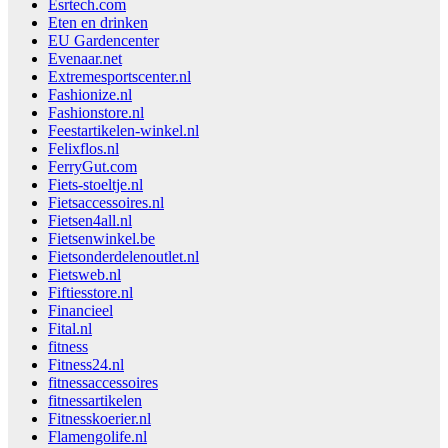
Esrtech.com
Eten en drinken
EU Gardencenter
Evenaar.net
Extremesportscenter.nl
Fashionize.nl
Fashionstore.nl
Feestartikelen-winkel.nl
Felixflos.nl
FerryGut.com
Fiets-stoeltje.nl
Fietsaccessoires.nl
Fietsen4all.nl
Fietsenwinkel.be
Fietsonderdelenoutlet.nl
Fietsweb.nl
Fiftiesstore.nl
Financieel
Fital.nl
fitness
Fitness24.nl
fitnessaccessoires
fitnessartikelen
Fitnesskoerier.nl
Flamengolife.nl