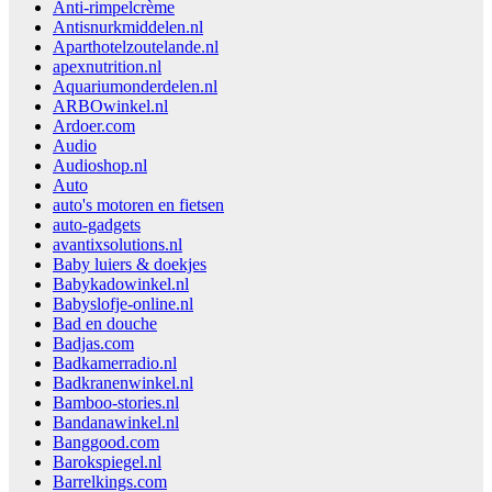
Anti-rimpelcrème
Antisnurkmiddelen.nl
Aparthotelzoutelande.nl
apexnutrition.nl
Aquariumonderdelen.nl
ARBOwinkel.nl
Ardoer.com
Audio
Audioshop.nl
Auto
auto's motoren en fietsen
auto-gadgets
avantixsolutions.nl
Baby luiers & doekjes
Babykadowinkel.nl
Babyslofje-online.nl
Bad en douche
Badjas.com
Badkamerradio.nl
Badkranenwinkel.nl
Bamboo-stories.nl
Bandanawinkel.nl
Banggood.com
Barokspiegel.nl
Barrelkings.com