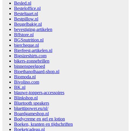
Besled.nl
Besteloffice.nl
Besteltaart.nl
Bestpillow.nl
Beugelbakje.nl
bevestiging-artikelen
Bffstore.nl
BGSnutrition.nl
biercheque.nl
Bierfeest-artikelen.nl
Bigsizeshirts.com
bikers-zonnebrillen
binnenspeelgoed
Bioethanolhaard-shop.nl
Biomoda.nl
Bivolino.com
BK.nl
blauwe-toppers-accessoires
Blinkshop.nl
Bluetooth speakers
bluettipower.eu/nl/
Boardgameshop.nl
Bodycreme en gel en lotion
Boeken, kranten en tijdschriften
Boeketcadeau.nl