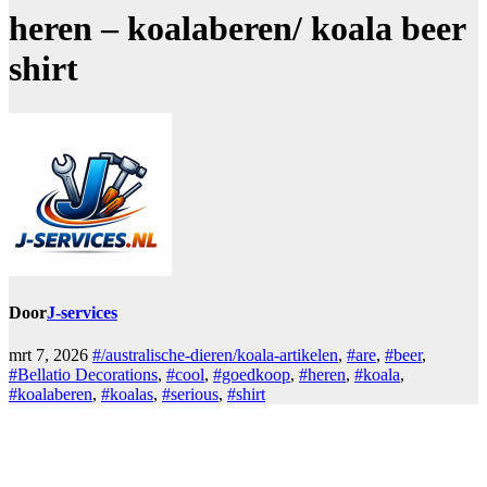
heren – koalaberen/ koala beer
shirt
Door
J-services
mrt 7, 2026
#/australische-dieren/koala-artikelen
,
#are
,
#beer
,
#Bellatio Decorations
,
#cool
,
#goedkoop
,
#heren
,
#koala
,
#koalaberen
,
#koalas
,
#serious
,
#shirt