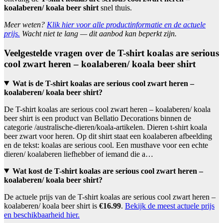
koalaberen/ koala beer shirt
snel thuis.
Meer weten?
Klik hier voor alle productinformatie en de actuele
prijs.
Wacht niet te lang — dit aanbod kan beperkt zijn.
Veelgestelde vragen over de T-shirt koalas are serious
cool zwart heren – koalaberen/ koala beer shirt
Wat is de T-shirt koalas are serious cool zwart heren –
koalaberen/ koala beer shirt?
De T-shirt koalas are serious cool zwart heren – koalaberen/ koala
beer shirt is een product van Bellatio Decorations binnen de
categorie /australische-dieren/koala-artikelen. Dieren t-shirt koala
beer zwart voor heren. Op dit shirt staat een koalaberen afbeelding
en de tekst: koalas are serious cool. Een musthave voor een echte
dieren/ koalaberen liefhebber of iemand die a…
Wat kost de T-shirt koalas are serious cool zwart heren –
koalaberen/ koala beer shirt?
De actuele prijs van de T-shirt koalas are serious cool zwart heren –
koalaberen/ koala beer shirt is
€16.99
.
Bekijk de meest actuele prijs
en beschikbaarheid hier.