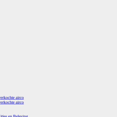
verkochte airco
verkochte airco
itjes en Beleving