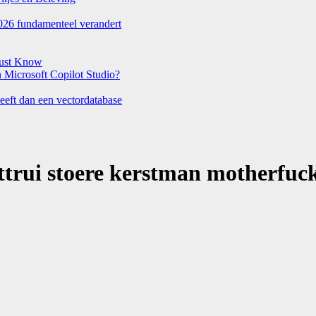
026 fundamenteel verandert
Must Know
Microsoft Copilot Studio?
eeft dan een vectordatabase
ttrui stoere kerstman motherfuc