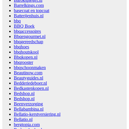
Barokspiegel.nl
Barrelkings.com
basecoat en topcoat
Batterijenhuis.nl
bbq
BBQ Boek
bbqaccessoires
Bbqengourmet.nl
bbqgereedschap
bbqhoes
bbqhoutskool
Bbqkopen.nl
bbqrooster
bbqschoonmaken
Beautinow.com
Beautyguides.nl
Bedderiedeboer.nl
Bedkastenkopen.nl
Bedshop.nl
Bedshop.nl
Beenverzorging
Bellabambina.nl
Bellatio-kerstversiering.nl
Bellatio.nl
bergtopia.com