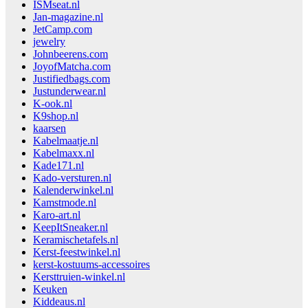
ISMseat.nl
Jan-magazine.nl
JetCamp.com
jewelry
Johnbeerens.com
JoyofMatcha.com
Justifiedbags.com
Justunderwear.nl
K-ook.nl
K9shop.nl
kaarsen
Kabelmaatje.nl
Kabelmaxx.nl
Kade171.nl
Kado-versturen.nl
Kalenderwinkel.nl
Kamstmode.nl
Karo-art.nl
KeepItSneaker.nl
Keramischetafels.nl
Kerst-feestwinkel.nl
kerst-kostuums-accessoires
Kersttruien-winkel.nl
Keuken
Kiddeaus.nl