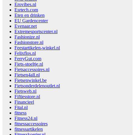
Erovibes.nl
Esrtech.com
Eten en drinken
EU Gardencenter
Evenaar.net
Extremesportscenter.nl
Fashionize.nl
Fashionstore.nl
Feestartikelen-winkel.nl
Felixflos.nl
FerryGut.com
Fiets-stoeltje.nl
Fietsaccessoires.nl
Fietsen4all.nl
Fietsenwinkel.be
Fietsonderdelenoutlet.nl
Fietsweb.nl
Fiftiesstore.nl
Financieel
Fital.nl
fitness
Fitness24.nl
fitnessaccessoires
fitnessartikelen
Fitnesskoerier.nl