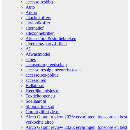
accessoiresbbq
Auto
Audio
attachekoffers
altvioolkoffer
alternatief
allezonnebrillen
Alle school & studieboeken
algemene-party-brillen
AI
Afwasmiddel
acties
accusvoorgereedschap
accessoiresalgemeenreistassen
accessoires-politie
accessoires
Bellatio.nl
Heerlijkehuisjes.nl
Textieltopper.eu
Soellaart.nl
Shoppartners.nl
Countrylifestyle.nl
Airco Garant review 2026: ervaringen, topscore en best
verkochte airco
Airco Garant review 2026: ervaringen, topscore en best