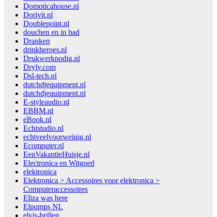
Domoticahouse.nl
Dorivit.nl
Doublepoint.nl
douchen en in bad
Dranken
drinkheroes.nl
Drukwerknodig.nl
Dryly.com
Dsl-tech.nl
dutchdjequipment.nl
dutchdjequipment.nl
E-styleaudio.nl
EBBM.nl
eBook.nl
Echtstudio.nl
echtveelvoorweinig.nl
Ecomputer.nl
EenVakantieHuisje.nl
Electronica en Witgoed
elektronica
Elektronica > Accessoires voor elektronica >
Computeraccessoires
Eliza was here
Elpumps NL
elvis-brillen