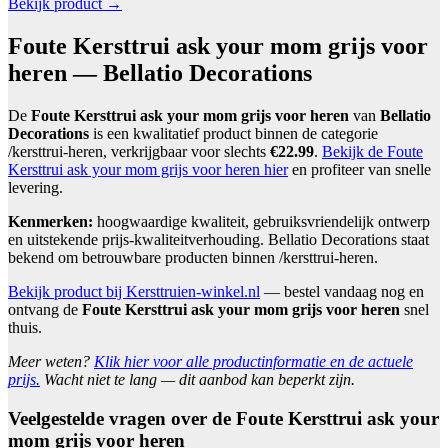
Bekijk product →
Foute Kersttrui ask your mom grijs voor
heren — Bellatio Decorations
De
Foute Kersttrui ask your mom grijs voor heren
van
Bellatio
Decorations
is een kwalitatief product binnen de categorie
/kersttrui-heren, verkrijgbaar voor slechts
€22.99
.
Bekijk de Foute
Kersttrui ask your mom grijs voor heren hier
en profiteer van snelle
levering.
Kenmerken:
hoogwaardige kwaliteit, gebruiksvriendelijk ontwerp
en uitstekende prijs-kwaliteitverhouding. Bellatio Decorations staat
bekend om betrouwbare producten binnen /kersttrui-heren.
Bekijk product bij Kersttruien-winkel.nl
— bestel vandaag nog en
ontvang de
Foute Kersttrui ask your mom grijs voor heren
snel
thuis.
Meer weten?
Klik hier voor alle productinformatie en de actuele
prijs.
Wacht niet te lang — dit aanbod kan beperkt zijn.
Veelgestelde vragen over de Foute Kersttrui ask your
mom grijs voor heren