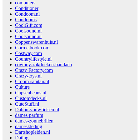
computers
Conditioner
Condoom.nl
Condooms
CoolGift.com
Coolsound.nl
Coolsound.nl
Coppenswarenhuis.nl
Correctbook.com
Costway.com
Countrylifestyle.nl
cowboy-zakdoeken-bandana
Crazy-Factory.com
Crazy-toys.nl
Croom-sanitair.nl
Culture
Cupsenbeans.nl
Customdecks.nl
CuteStuff.nl
Dahon-vouwfietsen.nl
dames-parfum
dames-zonnebrillen
dameskleding
Dartshopleiden.nl
Dating