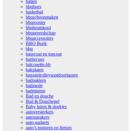
ballen
bbqhoes
basketbal
bbqschoonmaken
bbqrooster
bbqhoutskool
bbqgereedschap
bbqaccessoires
BBQ Boek
bbq
basecoat en topcoat
barbecues
balconette-bh
bakplaten
bagagetrolleysoutdoortassen
badpakken
badmode
badminton
Bad en douche
Bad & Douchegel
Baby luiers & doekjes
autoversterkers
autospeakers
auto-gadgets
auto’s motoren en fietsen