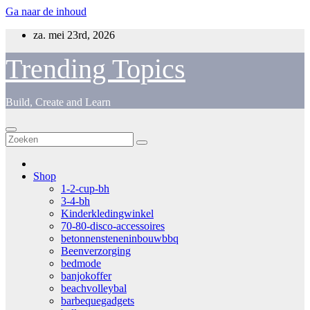
Ga naar de inhoud
za. mei 23rd, 2026
Trending Topics
Build, Create and Learn
Shop
1-2-cup-bh
3-4-bh
Kinderkledingwinkel
70-80-disco-accessoires
betonnensteneninbouwbbq
Beenverzorging
bedmode
banjokoffer
beachvolleybal
barbequegadgets