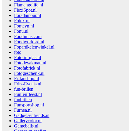
Flamengolife.nl
FlexiSpot.nl
floradamour.nl
Folux.nl
Fonteyn.nl
Fonu.nl
Foodimus.com
Foodworld-xl.nl
Fopartikelenwinkel.nl
foto
Foto-in-glas.nl
Fotodevakman.nl
Fotofabriek.nl
Fotogeschenk.nl
Fr-fanshop.nl
Fritz-Events.nl
fun-brillen
Fun-en-feest.nl
funbrillen
Funsportshop.nl
Furnea.nl
Gadgetsentrends.nl
Gallerycolor.nl
Gameballs.nl