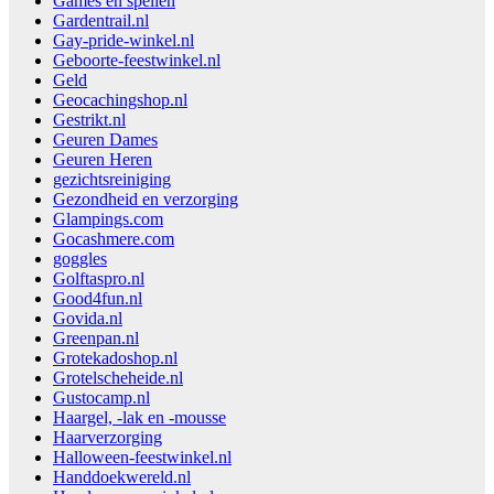
Games en spellen
Gardentrail.nl
Gay-pride-winkel.nl
Geboorte-feestwinkel.nl
Geld
Geocachingshop.nl
Gestrikt.nl
Geuren Dames
Geuren Heren
gezichtsreiniging
Gezondheid en verzorging
Glampings.com
Gocashmere.com
goggles
Golftaspro.nl
Good4fun.nl
Govida.nl
Greenpan.nl
Grotekadoshop.nl
Grotelscheheide.nl
Gustocamp.nl
Haargel, -lak en -mousse
Haarverzorging
Halloween-feestwinkel.nl
Handdoekwereld.nl