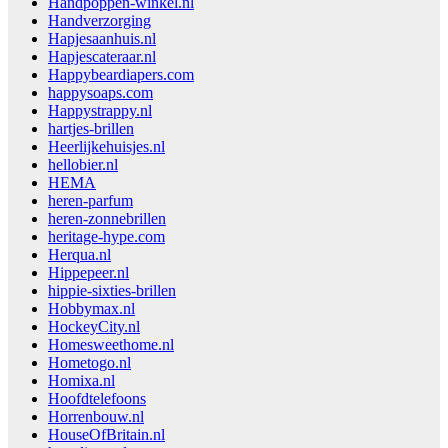
Handpoppen-winkel.nl
Handverzorging
Hapjesaanhuis.nl
Hapjescateraar.nl
Happybeardiapers.com
happysoaps.com
Happystrappy.nl
hartjes-brillen
Heerlijkehuisjes.nl
hellobier.nl
HEMA
heren-parfum
heren-zonnebrillen
heritage-hype.com
Herqua.nl
Hippepeer.nl
hippie-sixties-brillen
Hobbymax.nl
HockeyCity.nl
Homesweethome.nl
Hometogo.nl
Homixa.nl
Hoofdtelefoons
Horrenbouw.nl
HouseOfBritain.nl