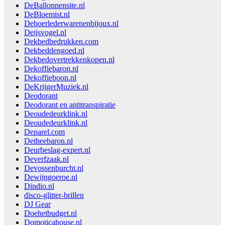
DeBallonnensite.nl
DeBloemist.nl
Deboerlederwarenenbijoux.nl
Deijsvogel.nl
Dekbedbedrukken.com
Dekbeddengoed.nl
Dekbedovertrekkenkopen.nl
Dekoffiebaron.nl
Dekoffieboon.nl
DeKrijgerMuziek.nl
Deodorant
Deodorant en antitranspiratie
Deoudedeurklink.nl
Deoudedeurklink.nl
Deparel.com
Detheebaron.nl
Deurbeslag-expert.nl
Deverfzaak.nl
Devossenburcht.nl
Dewijngoeroe.nl
Dindio.nl
disco-glitter-brillen
DJ Gear
Doehetbudget.nl
Domoticahouse.nl