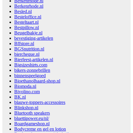
Berkenrhode.nl
Berkenrhode.nl
Besled.nl
Besteloffice.nl
Besteltaart.nl
Bestpillow.nl
Beugelbakje.nl
bevestiging-artikelen
Bffstore.nl
BGSnutrition.nl
biercheque.nl
Bierfeest-artikelen.nl
Bigsizeshirts.com
bikers-zonnebrillen
binnenspeelgoed
Bioethanolhaard-shop.nl
Biomoda.nl
Bivolino.com
BK.nl
blauwe-toppers-accessoires
Blinkshop.nl
Bluetooth speakers
bluettipower.eu/nl/
Boardgameshop.nl
Bodycreme en gel en lotion