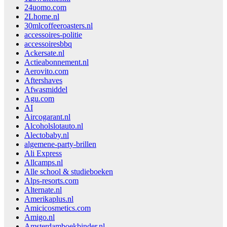
24uomo.com
2Lhome.nl
30mlcoffeeroasters.nl
accessoires-politie
accessoiresbbq
Ackersate.nl
Actieabonnement.nl
Aerovito.com
Aftershaves
Afwasmiddel
Agu.com
AI
Aircogarant.nl
Alcoholslotauto.nl
Alectobaby.nl
algemene-party-brillen
Ali Express
Allcamps.nl
Alle school & studieboeken
Alps-resorts.com
Alternate.nl
Amerikaplus.nl
Amicicosmetics.com
Amigo.nl
Amsterdamboekbinder.nl