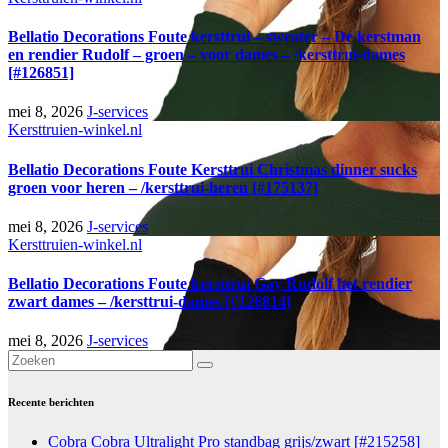
Bellatio Decorations Foute kersttrui – sweater – De kerstman
en rendier Rudolf – groen – voor dames – /kersttrui-dames
[#126851]
mei 8, 2026
J-services
Kersttruien-winkel.nl
Bellatio Decorations Foute Kersttrui Christmas dinner sucks
groen voor heren – /kersttrui-heren [#175137]
mei 8, 2026
J-services
Kersttruien-winkel.nl
Bellatio Decorations Foute kersttrui Gay Rudolf het rendier
zwart dames – /kersttrui-dames [#126814]
mei 8, 2026
J-services
Recente berichten
Cobra Cobra Ultralight Pro standbag grijs/zwart [#215258]