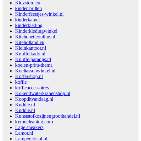
Kidzstore.eu
kinder-brillen
Kinderfeestjes-winkel.nl
kinderkamer
kinderkleding
Kinderkledingwinkel
Kitchenetteonline.nl
Kiteholland.eu
Kleinkantoor.nl
Knuffelkado.nl
Knuffelparadijs.nl
koeien-print-thema
Koeltassenwinkel.nl
Koffershop.nl
koffie
koffieaccessoires
Kokendwaterkranenshop.nl
Koopditvandaag.nl
Kuddle.nl
Kuddle.nl
Kunststofkozijnengroothandel.nl
kymocleaning.com
Lage sneakers
Lamor.nl
Lampentotaal.nl