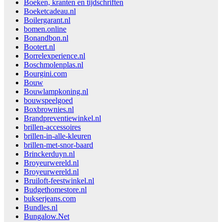
Boeken, kranten en tijdschriften
Boeketcadeau.nl
Boilergarant.nl
bomen.online
Bonandbon.nl
Bootert.nl
Borrelexperience.nl
Boschmolenplas.nl
Bourgini.com
Bouw
Bouwlampkoning.nl
bouwspeelgoed
Boxbrownies.nl
Brandpreventiewinkel.nl
brillen-accessoires
brillen-in-alle-kleuren
brillen-met-snor-baard
Brinckerduyn.nl
Broyeurwereld.nl
Broyeurwereld.nl
Bruiloft-feestwinkel.nl
Budgethomestore.nl
bukserjeans.com
Bundles.nl
Bungalow.Net