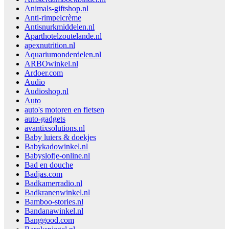
Animals-giftshop.nl
Anti-rimpelcrème
Antisnurkmiddelen.nl
Aparthotelzoutelande.nl
apexnutrition.nl
Aquariumonderdelen.nl
ARBOwinkel.nl
Ardoer.com
Audio
Audioshop.nl
Auto
auto's motoren en fietsen
auto-gadgets
avantixsolutions.nl
Baby luiers & doekjes
Babykadowinkel.nl
Babyslofje-online.nl
Bad en douche
Badjas.com
Badkamerradio.nl
Badkranenwinkel.nl
Bamboo-stories.nl
Bandanawinkel.nl
Banggood.com