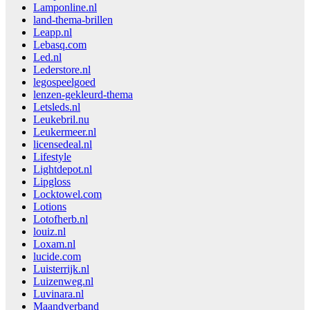
Lamponline.nl
land-thema-brillen
Leapp.nl
Lebasq.com
Led.nl
Lederstore.nl
legospeelgoed
lenzen-gekleurd-thema
Letsleds.nl
Leukebril.nu
Leukermeer.nl
licensedeal.nl
Lifestyle
Lightdepot.nl
Lipgloss
Locktowel.com
Lotions
Lotofherb.nl
louiz.nl
Loxam.nl
lucide.com
Luisterrijk.nl
Luizenweg.nl
Luvinara.nl
Maandverband