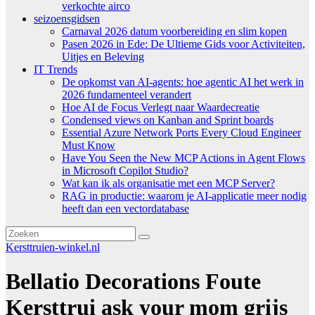
verkochte airco
seizoensgidsen
Carnaval 2026 datum voorbereiding en slim kopen
Pasen 2026 in Ede: De Ultieme Gids voor Activiteiten,
Uitjes en Beleving
IT Trends
De opkomst van AI-agents: hoe agentic AI het werk in
2026 fundamenteel verandert
Hoe AI de Focus Verlegt naar Waardecreatie
Condensed views on Kanban and Sprint boards
Essential Azure Network Ports Every Cloud Engineer
Must Know
Have You Seen the New MCP Actions in Agent Flows
in Microsoft Copilot Studio?
Wat kan ik als organisatie met een MCP Server?
RAG in productie: waarom je AI-applicatie meer nodig
heeft dan een vectordatabase
Kersttruien-winkel.nl
Bellatio Decorations Foute
Kersttrui ask your mom grijs