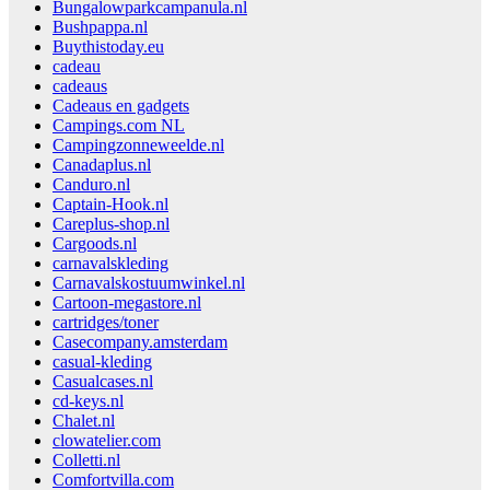
Bungalowparkcampanula.nl
Bushpappa.nl
Buythistoday.eu
cadeau
cadeaus
Cadeaus en gadgets
Campings.com NL
Campingzonneweelde.nl
Canadaplus.nl
Canduro.nl
Captain-Hook.nl
Careplus-shop.nl
Cargoods.nl
carnavalskleding
Carnavalskostuumwinkel.nl
Cartoon-megastore.nl
cartridges/toner
Casecompany.amsterdam
casual-kleding
Casualcases.nl
cd-keys.nl
Chalet.nl
clowatelier.com
Colletti.nl
Comfortvilla.com