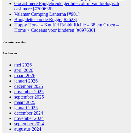
Gocashmere Fijngebreide geribde coltrui van biologisch
cashmere [#700636]
Valamar Camping Lanterna [#901]
Bungalette aan de Regge [#2623]
Happy Horse – Knuffel Rabbit Richie – 38 cm Groen –
Home > Cadeaus voor kinderen [#097630]
Recente reacties
Archieven
mei 2026
april 2026
maart 2026
januari 2026
december 2025
november 2025
september 2025
maart 2025
januari 2025
december 2024
november 2024
september 2024
augustus 2024