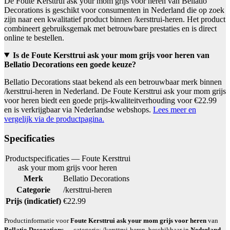
De Foute Kersttrui ask your mom grijs voor heren van Bellatio
Decorations is geschikt voor consumenten in Nederland die op zoek
zijn naar een kwalitatief product binnen /kersttrui-heren. Het product
combineert gebruiksgemak met betrouwbare prestaties en is direct
online te bestellen.
Is de Foute Kersttrui ask your mom grijs voor heren van
Bellatio Decorations een goede keuze?
Bellatio Decorations staat bekend als een betrouwbaar merk binnen
/kersttrui-heren in Nederland. De Foute Kersttrui ask your mom grijs
voor heren biedt een goede prijs-kwaliteitverhouding voor €22.99
en is verkrijgbaar via Nederlandse webshops.
Lees meer en
vergelijk via de productpagina.
Specificaties
Productspecificaties — Foute Kersttrui
ask your mom grijs voor heren
Merk
Bellatio Decorations
Categorie
/kersttrui-heren
Prijs (indicatief)
€22.99
Productinformatie voor
Foute Kersttrui ask your mom grijs voor heren
van
Bellatio Decorations
— categorie: /kersttrui-heren, beschikbaar in
Nederland
.