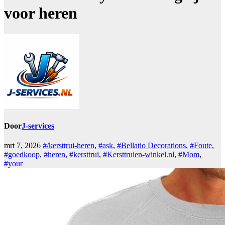
voor heren
Door
J-services
mrt 7, 2026
#/kersttrui-heren
,
#ask
,
#Bellatio Decorations
,
#Foute
,
#goedkoop
,
#heren
,
#kersttrui
,
#Kersttruien-winkel.nl
,
#Mom
,
#your