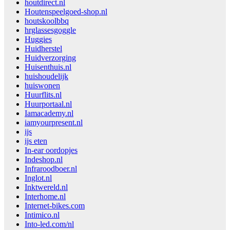
houtdirect.nl
Houtenspeelgoed-shop.nl
houtskoolbbq
hrglassesgoggle
Huggies
Huidherstel
Huidverzorging
Huisenthuis.nl
huishoudelijk
huiswonen
Huurflits.nl
Huurportaal.nl
Iamacademy.nl
iamyourpresent.nl
ijs
ijs eten
In-ear oordopjes
Indeshop.nl
Infraroodboer.nl
Inglot.nl
Inktwereld.nl
Interhome.nl
Internet-bikes.com
Intimico.nl
Into-led.com/nl