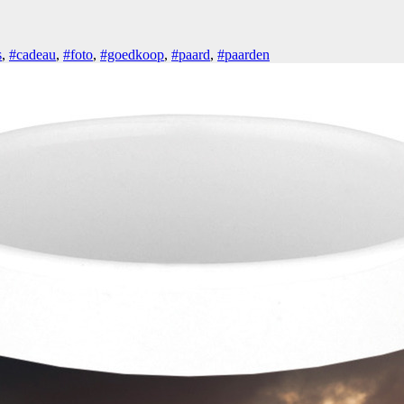
s
,
#cadeau
,
#foto
,
#goedkoop
,
#paard
,
#paarden