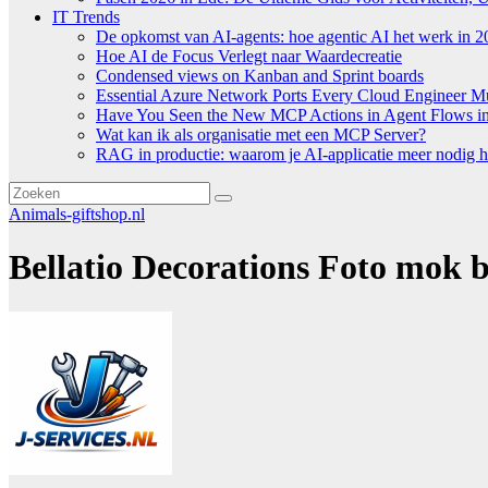
IT Trends
De opkomst van AI-agents: hoe agentic AI het werk in 2
Hoe AI de Focus Verlegt naar Waardecreatie
Condensed views on Kanban and Sprint boards
Essential Azure Network Ports Every Cloud Engineer 
Have You Seen the New MCP Actions in Agent Flows in 
Wat kan ik als organisatie met een MCP Server?
RAG in productie: waarom je AI-applicatie meer nodig h
Animals-giftshop.nl
Bellatio Decorations Foto mok 