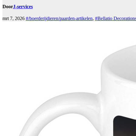
Door
J-services
mrt 7, 2026
#/boerderijdieren/paarden-artikelen
,
#Bellatio Decoration