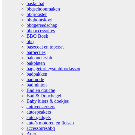
basketbal
bbqschoonmaken
bbqrooster
bbqhoutskool
bbqgereedschap
bbqaccessoires
BBQ Boek
bbq
basecoat en topcoat
barbecues
balconette-bh
bakplaten
bagagetrolleysoutdoortassen
badpakken
badmode
badminton
Bad en douche
Bad & Douchegel
Baby luiers & doekjes
autoversterkers
autospeakers
auto-gadgets
auto’s motoren en fietsen
accessoiresbbq
Auto