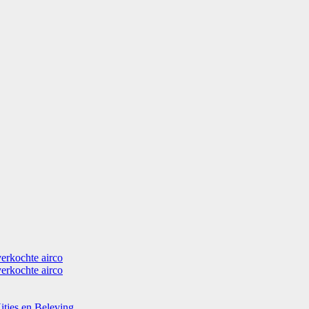
verkochte airco
verkochte airco
itjes en Beleving