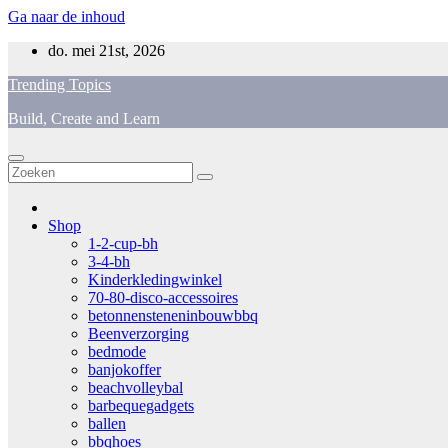
Ga naar de inhoud
do. mei 21st, 2026
Trending Topics
Build, Create and Learn
Shop
1-2-cup-bh
3-4-bh
Kinderkledingwinkel
70-80-disco-accessoires
betonnensteneninbouwbbq
Beenverzorging
bedmode
banjokoffer
beachvolleybal
barbequegadgets
ballen
bbqhoes