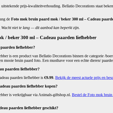
 uitstekende prijs-kwaliteitverhouding. Bellatio Decorations staat bek
vang de
Foto mok bruin paard mok / beker 300 ml – Cadeau paarde
.
Wacht niet te lang — dit aanbod kan beperkt zijn.
ok / beker 300 ml – Cadeau paarden liefhebber
 paarden liefhebber?
er is een product van Bellatio Decorations binnen de categorie /boerd
en mooie bruin paard foto. Een musthave voor een echte dieren/ paard
au paarden liefhebber?
adeau paarden liefhebber is
€9.99
.
Bekijk de meest actuele prijs en bes
Cadeau paarden liefhebber kopen?
ber is verkrijgbaar via Animals-giftshop.nl.
Bestel de Foto mok bruin 
deau paarden liefhebber geschikt?