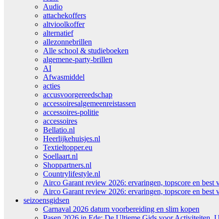
Audio
attachekoffers
altvioolkoffer
alternatief
allezonnebrillen
Alle school & studieboeken
algemene-party-brillen
AI
Afwasmiddel
acties
accusvoorgereedschap
accessoiresalgemeenreistassen
accessoires-politie
accessoires
Bellatio.nl
Heerlijkehuisjes.nl
Textieltopper.eu
Soellaart.nl
Shoppartners.nl
Countrylifestyle.nl
Airco Garant review 2026: ervaringen, topscore en best 
Airco Garant review 2026: ervaringen, topscore en best 
seizoensgidsen
Carnaval 2026 datum voorbereiding en slim kopen
Pasen 2026 in Ede: De Ultieme Gids voor Activiteiten, U