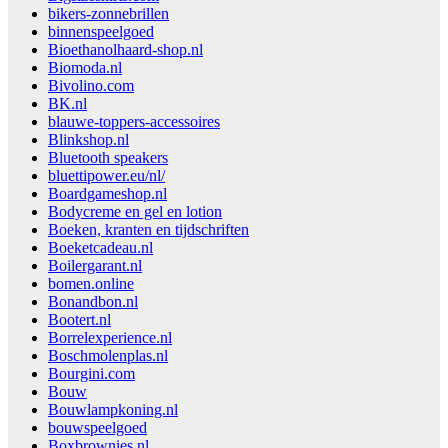
bikers-zonnebrillen
binnenspeelgoed
Bioethanolhaard-shop.nl
Biomoda.nl
Bivolino.com
BK.nl
blauwe-toppers-accessoires
Blinkshop.nl
Bluetooth speakers
bluettipower.eu/nl/
Boardgameshop.nl
Bodycreme en gel en lotion
Boeken, kranten en tijdschriften
Boeketcadeau.nl
Boilergarant.nl
bomen.online
Bonandbon.nl
Bootert.nl
Borrelexperience.nl
Boschmolenplas.nl
Bourgini.com
Bouw
Bouwlampkoning.nl
bouwspeelgoed
Boxbrownies.nl