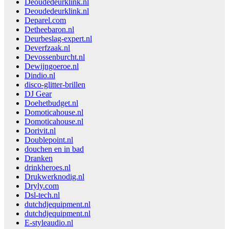
Deoudedeurklink.nl
Deoudedeurklink.nl
Deparel.com
Detheebaron.nl
Deurbeslag-expert.nl
Deverfzaak.nl
Devossenburcht.nl
Dewijngoeroe.nl
Dindio.nl
disco-glitter-brillen
DJ Gear
Doehetbudget.nl
Domoticahouse.nl
Domoticahouse.nl
Dorivit.nl
Doublepoint.nl
douchen en in bad
Dranken
drinkheroes.nl
Drukwerknodig.nl
Dryly.com
Dsl-tech.nl
dutchdjequipment.nl
dutchdjequipment.nl
E-styleaudio.nl