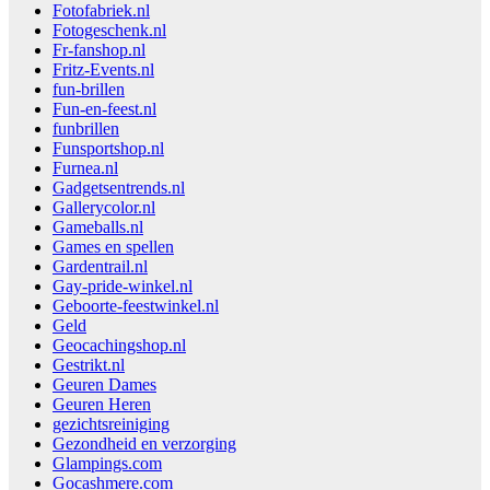
Fotofabriek.nl
Fotogeschenk.nl
Fr-fanshop.nl
Fritz-Events.nl
fun-brillen
Fun-en-feest.nl
funbrillen
Funsportshop.nl
Furnea.nl
Gadgetsentrends.nl
Gallerycolor.nl
Gameballs.nl
Games en spellen
Gardentrail.nl
Gay-pride-winkel.nl
Geboorte-feestwinkel.nl
Geld
Geocachingshop.nl
Gestrikt.nl
Geuren Dames
Geuren Heren
gezichtsreiniging
Gezondheid en verzorging
Glampings.com
Gocashmere.com