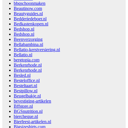
bbqschoonmaken
Beautinow.com
Beautyguides.nl
Bedderiedeboer.nl
Bedkastenkopen.nl
Bedshop.nl
Bedshop.nl
Beenverzorging
Bellabambina.nl
Bellatio-kerstversiering.nl
Bellatio.nl
bergtopia.com
Berkenrhode.nl
Berkenrhode.nl
Besled.nl
Besteloffice.nl
Besteltaart.nl
Bestpillow.nl
Beugelbakje.nl
bevestiging-artikelen
Bffstore.nl
BGSnutrition.nl
biercheque.nl
Bierfeest-artikelen.nl
Bigsizeshirts.com