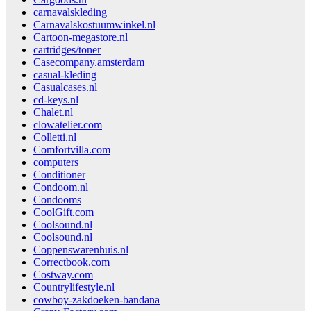
carnavalskleding
Carnavalskostuumwinkel.nl
Cartoon-megastore.nl
cartridges/toner
Casecompany.amsterdam
casual-kleding
Casualcases.nl
cd-keys.nl
Chalet.nl
clowatelier.com
Colletti.nl
Comfortvilla.com
computers
Conditioner
Condoom.nl
Condooms
CoolGift.com
Coolsound.nl
Coolsound.nl
Coppenswarenhuis.nl
Correctbook.com
Costway.com
Countrylifestyle.nl
cowboy-zakdoeken-bandana