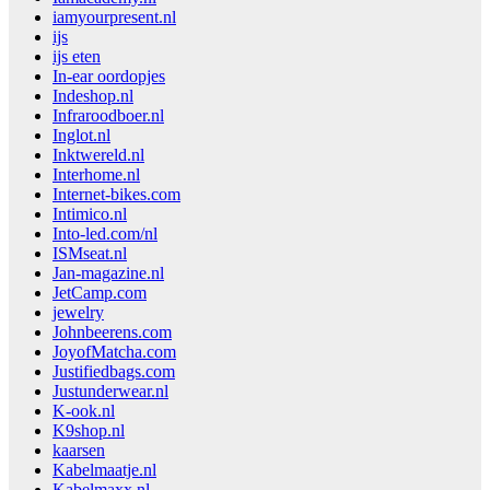
iamyourpresent.nl
ijs
ijs eten
In-ear oordopjes
Indeshop.nl
Infraroodboer.nl
Inglot.nl
Inktwereld.nl
Interhome.nl
Internet-bikes.com
Intimico.nl
Into-led.com/nl
ISMseat.nl
Jan-magazine.nl
JetCamp.com
jewelry
Johnbeerens.com
JoyofMatcha.com
Justifiedbags.com
Justunderwear.nl
K-ook.nl
K9shop.nl
kaarsen
Kabelmaatje.nl
Kabelmaxx.nl