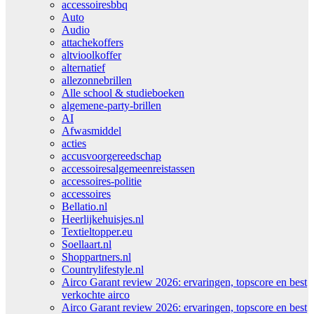
accessoiresbbq
Auto
Audio
attachekoffers
altvioolkoffer
alternatief
allezonnebrillen
Alle school & studieboeken
algemene-party-brillen
AI
Afwasmiddel
acties
accusvoorgereedschap
accessoiresalgemeenreistassen
accessoires-politie
accessoires
Bellatio.nl
Heerlijkehuisjes.nl
Textieltopper.eu
Soellaart.nl
Shoppartners.nl
Countrylifestyle.nl
Airco Garant review 2026: ervaringen, topscore en best
verkochte airco
Airco Garant review 2026: ervaringen, topscore en best