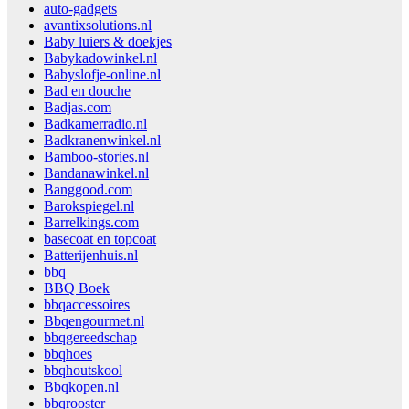
auto-gadgets
avantixsolutions.nl
Baby luiers & doekjes
Babykadowinkel.nl
Babyslofje-online.nl
Bad en douche
Badjas.com
Badkamerradio.nl
Badkranenwinkel.nl
Bamboo-stories.nl
Bandanawinkel.nl
Banggood.com
Barokspiegel.nl
Barrelkings.com
basecoat en topcoat
Batterijenhuis.nl
bbq
BBQ Boek
bbqaccessoires
Bbqengourmet.nl
bbqgereedschap
bbqhoes
bbqhoutskool
Bbqkopen.nl
bbqrooster