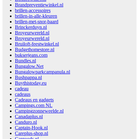
Brandpreventiewinkel.nl
brillen-accessoires
brillen-in-alle-kleuren
brillen-met-snor-baard
Brinckerduyn.nl
Broyeurwereld.nl
Broyeurwereld.nl
Bruiloft-feestwinkel.nl
Budgethomestore.nl
bukserjeans.com
Bundles.nl
Bungalow.Net
Bungalowparkcampanula.nl
Bushpappa.nl
Buythistoday.eu
cadeau
cadeaus
Cadeaus en gadgets
Campings.com NL
Campingzonneweelde.nl
Canadaplus.nl
Canduro.nl
Captain-Hook.nl
Careplus-shop.nl
Cargoods.nl