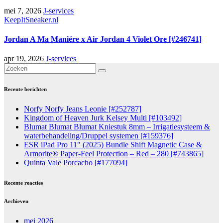
mei 7, 2026
J-services
KeepItSneaker.nl
Jordan A Ma Maniére x Air Jordan 4 Violet Ore [#246741]
apr 19, 2026
J-services
Recente berichten
Norfy Norfy Jeans Leonie [#252787]
Kingdom of Heaven Jurk Kelsey Multi [#103492]
Blumat Blumat Blumat Kniestuk 8mm – Irrigatiesysteem &
waterbehandeling/Druppel systemen [#159376]
ESR iPad Pro 11" (2025) Bundle Shift Magnetic Case &
Armorite® Paper-Feel Protection – Red – 280 [#743865]
Quinta Vale Porcacho [#177094]
Recente reacties
Archieven
mei 2026