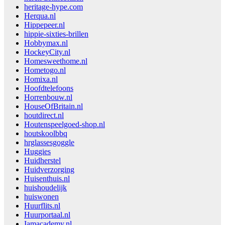
heritage-hype.com
Herqua.nl
Hippepeer.nl
hippie-sixties-brillen
Hobbymax.nl
HockeyCity.nl
Homesweethome.nl
Hometogo.nl
Homixa.nl
Hoofdtelefoons
Horrenbouw.nl
HouseOfBritain.nl
houtdirect.nl
Houtenspeelgoed-shop.nl
houtskoolbbq
hrglassesgoggle
Huggies
Huidherstel
Huidverzorging
Huisenthuis.nl
huishoudelijk
huiswonen
Huurflits.nl
Huurportaal.nl
Iamacademy.nl