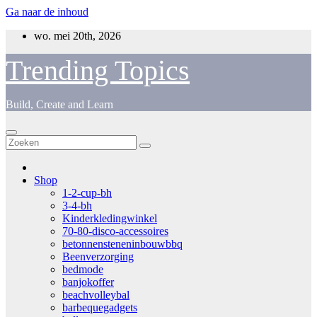
Ga naar de inhoud
wo. mei 20th, 2026
Trending Topics
Build, Create and Learn
Shop
1-2-cup-bh
3-4-bh
Kinderkledingwinkel
70-80-disco-accessoires
betonnensteneninbouwbbq
Beenverzorging
bedmode
banjokoffer
beachvolleybal
barbequegadgets