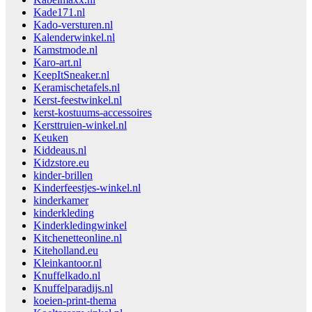
Kade171.nl
Kado-versturen.nl
Kalenderwinkel.nl
Kamstmode.nl
Karo-art.nl
KeepItSneaker.nl
Keramischetafels.nl
Kerst-feestwinkel.nl
kerst-kostuums-accessoires
Kersttruien-winkel.nl
Keuken
Kiddeaus.nl
Kidzstore.eu
kinder-brillen
Kinderfeestjes-winkel.nl
kinderkamer
kinderkleding
Kinderkledingwinkel
Kitchenetteonline.nl
Kiteholland.eu
Kleinkantoor.nl
Knuffelkado.nl
Knuffelparadijs.nl
koeien-print-thema