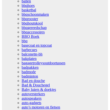
ballen
bbqhoes
basketbal
bbqschoonmaken
bbqrooster
bbqhoutskool
bbqgereedschap
bbqaccessoires
BBQ Boek
bbq
basecoat en topcoat
barbecues
balconette-bh
bakplaten
bagagetrolleysoutdoortassen
badpakken
badmode
badminton
Bad en douche
Bad & Douchegel
Baby luiers & doekjes
autoversterkers
autospeakers
auto-gadgets
auto’s motoren en fietsen