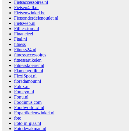
Fietsaccessoires.nl
Fietsen4all.nl
Fietsenwinkel.be
Fietsonderdelenoutlet.nl
Fietsweb.nl
Fiftiesstore.nl
Financieel
Fital.nl
fitness
Fitness24.nl
fitnessaccessoires
fitnessartikelen
Fitnesskoerier.nl
Flamengolife.nl
FlexiSpot.nl
floradamour.nl
Folux.nl
Fonteyn.nl
Fonu.nl
Foodimus.com
Foodworld-xl.nl
Fopartikelenwinkel.nl
foto
Foto-in-glas.nl
Fotodevakman.nl