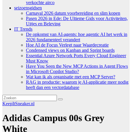
verkochte airco
seizoensgidsen
Carnaval 2026 datum voorbereiding en slim kopen
Pasen 2026 in Ede: De Ultieme Gids voor Activiteiten,
Uitjes en Beleving
IT Trends
De opkomst van AI-agents: hoe agentic AI het werk in
2026 fundamenteel verandert
Hoe AI de Focus Verlegt naar Waardecreatie
Condensed views on Kanban and Sprint boards
Essential Azure Network Ports Every Cloud Engineer
Must Know
Have You Seen the New MCP Actions in Agent Flows
in Microsoft Copilot Studio?
Wat kan ik als organisatie met een MCP Server?
RAG in productie: waarom je AI-applicatie meer nodig
heeft dan een vectordatabase
KeepItSneaker.nl
Adidas Campus 00s Grey
White