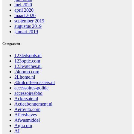
mei 2020
april 2020
maart 2020
september 2019
augustus 2019
januari 2019
Categorieën
123ledspots.nl
123optic.com
123watches.nl
24uomo.com
2Lhome.nl
30mlcoffeeroasters.nl
accessoires-politie
accessoiresbbq
Ackersate.nl
Actieabonnement.nl
Aerovito.com
Aftershaves
Afwasmiddel
Agu.com
AI