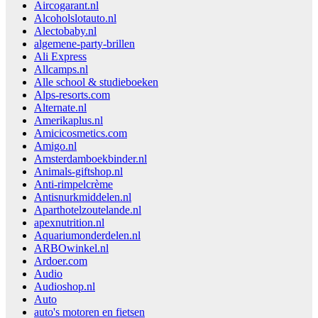
Aircogarant.nl
Alcoholslotauto.nl
Alectobaby.nl
algemene-party-brillen
Ali Express
Allcamps.nl
Alle school & studieboeken
Alps-resorts.com
Alternate.nl
Amerikaplus.nl
Amicicosmetics.com
Amigo.nl
Amsterdamboekbinder.nl
Animals-giftshop.nl
Anti-rimpelcrème
Antisnurkmiddelen.nl
Aparthotelzoutelande.nl
apexnutrition.nl
Aquariumonderdelen.nl
ARBOwinkel.nl
Ardoer.com
Audio
Audioshop.nl
Auto
auto's motoren en fietsen