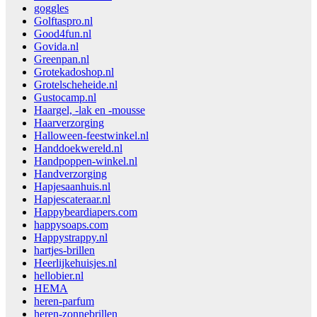
goggles
Golftaspro.nl
Good4fun.nl
Govida.nl
Greenpan.nl
Grotekadoshop.nl
Grotelscheheide.nl
Gustocamp.nl
Haargel, -lak en -mousse
Haarverzorging
Halloween-feestwinkel.nl
Handdoekwereld.nl
Handpoppen-winkel.nl
Handverzorging
Hapjesaanhuis.nl
Hapjescateraar.nl
Happybeardiapers.com
happysoaps.com
Happystrappy.nl
hartjes-brillen
Heerlijkehuisjes.nl
hellobier.nl
HEMA
heren-parfum
heren-zonnebrillen