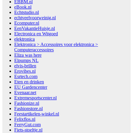
EBBM.nl
eBook.nl
Echtstudio.nl
echtveelvoorweinig.nl
Ecomputer.nl
EenVakantieHuisje.nl
Electronica en Witgoed
elektronica
Elektronica > Accessoires voor elektronica >
Computeraccessoires
Eliza was here
Elpumps NL
elvis-brillen
Erovibes.nl
Esrtech.com
Eten en drinken
EU Gardencenter
Evenaar.net
Extremesportscenter.nl
Fashionize.nl
Fashionstore.nl
Feestartikelen-winkel.nl
Felixflos.nl
FerryGut.com
Fiets-stoeltje.nl