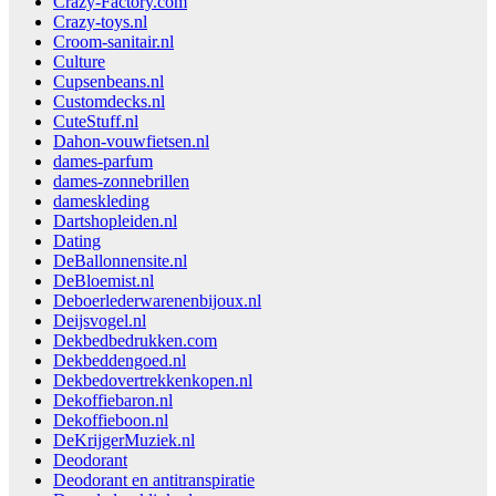
Crazy-Factory.com
Crazy-toys.nl
Croom-sanitair.nl
Culture
Cupsenbeans.nl
Customdecks.nl
CuteStuff.nl
Dahon-vouwfietsen.nl
dames-parfum
dames-zonnebrillen
dameskleding
Dartshopleiden.nl
Dating
DeBallonnensite.nl
DeBloemist.nl
Deboerlederwarenenbijoux.nl
Deijsvogel.nl
Dekbedbedrukken.com
Dekbeddengoed.nl
Dekbedovertrekkenkopen.nl
Dekoffiebaron.nl
Dekoffieboon.nl
DeKrijgerMuziek.nl
Deodorant
Deodorant en antitranspiratie