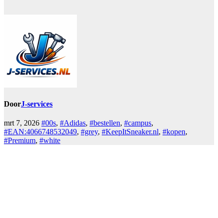
Door
J-services
mrt 7, 2026
#00s
,
#Adidas
,
#bestellen
,
#campus
,
#EAN:4066748532049
,
#grey
,
#KeepItSneaker.nl
,
#kopen
,
#Premium
,
#white