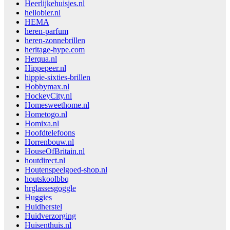
Heerlijkehuisjes.nl
hellobier.nl
HEMA
heren-parfum
heren-zonnebrillen
heritage-hype.com
Herqua.nl
Hippepeer.nl
hippie-sixties-brillen
Hobbymax.nl
HockeyCity.nl
Homesweethome.nl
Hometogo.nl
Homixa.nl
Hoofdtelefoons
Horrenbouw.nl
HouseOfBritain.nl
houtdirect.nl
Houtenspeelgoed-shop.nl
houtskoolbbq
hrglassesgoggle
Huggies
Huidherstel
Huidverzorging
Huisenthuis.nl