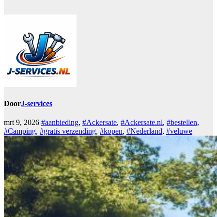
Door
J-services
mrt 9, 2026
#aanbieding
,
#Ackersate
,
#Ackersate.nl
,
#bestellen
,
#Camping
,
#gratis verzending
,
#kopen
,
#Nederland
,
#veluwe