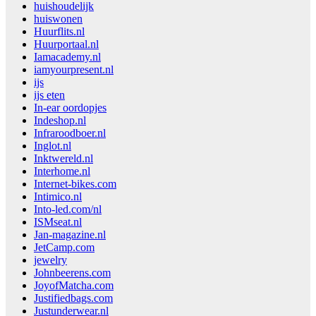
huishoudelijk
huiswonen
Huurflits.nl
Huurportaal.nl
Iamacademy.nl
iamyourpresent.nl
ijs
ijs eten
In-ear oordopjes
Indeshop.nl
Infraroodboer.nl
Inglot.nl
Inktwereld.nl
Interhome.nl
Internet-bikes.com
Intimico.nl
Into-led.com/nl
ISMseat.nl
Jan-magazine.nl
JetCamp.com
jewelry
Johnbeerens.com
JoyofMatcha.com
Justifiedbags.com
Justunderwear.nl