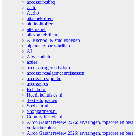
accessoiresbbq
Auto
Audio
attachekoffers
altvioolkoffer
alternatief
allezonnebrillen
Alle school & studieboeken
algemene-party-brillen
AI
Afwasmiddel
acties
accusvoorgereedschap
accessoiresalgemeenreistassen
accessoires-politie
accessoires
Bellatio.nl
Heerlijkehuisjes.nl
Textieltopper.eu
Soellaart.nl
Shoppartners.nl
Countrylifestyle.nl
Airco Garant review 2026: ervaringen, topscore en best
verkochte airco
Airco Garant review 2026: ervaringen, topscore en best