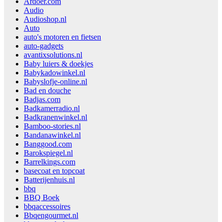
Ardoer.com
Audio
Audioshop.nl
Auto
auto's motoren en fietsen
auto-gadgets
avantixsolutions.nl
Baby luiers & doekjes
Babykadowinkel.nl
Babyslofje-online.nl
Bad en douche
Badjas.com
Badkamerradio.nl
Badkranenwinkel.nl
Bamboo-stories.nl
Bandanawinkel.nl
Banggood.com
Barokspiegel.nl
Barrelkings.com
basecoat en topcoat
Batterijenhuis.nl
bbq
BBQ Boek
bbqaccessoires
Bbqengourmet.nl