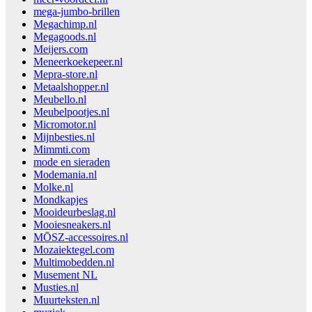
mega-jumbo-brillen
Megachimp.nl
Megagoods.nl
Meijers.com
Meneerkoekepeer.nl
Mepra-store.nl
Metaalshopper.nl
Meubello.nl
Meubelpootjes.nl
Micromotor.nl
Mijnbesties.nl
Mimmti.com
mode en sieraden
Modemania.nl
Molke.nl
Mondkapjes
Mooideurbeslag.nl
Mooiesneakers.nl
MŌSZ-accessoires.nl
Mozaiektegel.com
Multimobedden.nl
Musement NL
Musties.nl
Muurteksten.nl