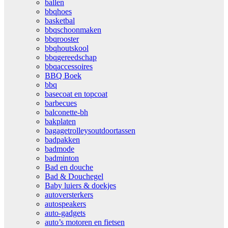
ballen
bbqhoes
basketbal
bbqschoonmaken
bbqrooster
bbqhoutskool
bbqgereedschap
bbqaccessoires
BBQ Boek
bbq
basecoat en topcoat
barbecues
balconette-bh
bakplaten
bagagetrolleysoutdoortassen
badpakken
badmode
badminton
Bad en douche
Bad & Douchegel
Baby luiers & doekjes
autoversterkers
autospeakers
auto-gadgets
auto’s motoren en fietsen