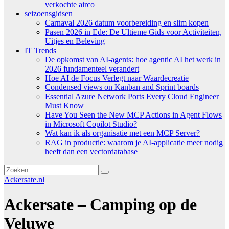
verkochte airco
seizoensgidsen
Carnaval 2026 datum voorbereiding en slim kopen
Pasen 2026 in Ede: De Ultieme Gids voor Activiteiten,
Uitjes en Beleving
IT Trends
De opkomst van AI-agents: hoe agentic AI het werk in
2026 fundamenteel verandert
Hoe AI de Focus Verlegt naar Waardecreatie
Condensed views on Kanban and Sprint boards
Essential Azure Network Ports Every Cloud Engineer
Must Know
Have You Seen the New MCP Actions in Agent Flows
in Microsoft Copilot Studio?
Wat kan ik als organisatie met een MCP Server?
RAG in productie: waarom je AI-applicatie meer nodig
heeft dan een vectordatabase
Ackersate.nl
Ackersate – Camping op de
Veluwe