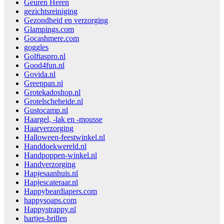
Geuren Heren
gezichtsreiniging
Gezondheid en verzorging
Glampings.com
Gocashmere.com
goggles
Golftaspro.nl
Good4fun.nl
Govida.nl
Greenpan.nl
Grotekadoshop.nl
Grotelscheheide.nl
Gustocamp.nl
Haargel, -lak en -mousse
Haarverzorging
Halloween-feestwinkel.nl
Handdoekwereld.nl
Handpoppen-winkel.nl
Handverzorging
Hapjesaanhuis.nl
Hapjescateraar.nl
Happybeardiapers.com
happysoaps.com
Happystrappy.nl
hartjes-brillen