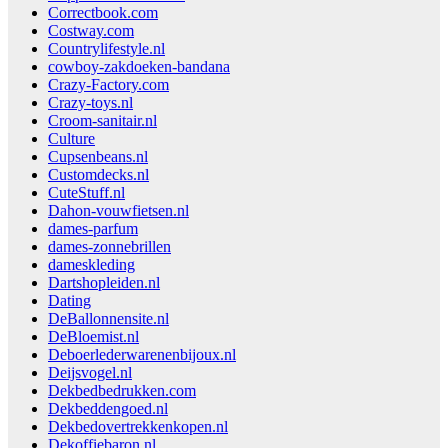
Correctbook.com
Costway.com
Countrylifestyle.nl
cowboy-zakdoeken-bandana
Crazy-Factory.com
Crazy-toys.nl
Croom-sanitair.nl
Culture
Cupsenbeans.nl
Customdecks.nl
CuteStuff.nl
Dahon-vouwfietsen.nl
dames-parfum
dames-zonnebrillen
dameskleding
Dartshopleiden.nl
Dating
DeBallonnensite.nl
DeBloemist.nl
Deboerlederwarenenbijoux.nl
Deijsvogel.nl
Dekbedbedrukken.com
Dekbeddengoed.nl
Dekbedovertrekkenkopen.nl
Dekoffiebaron.nl