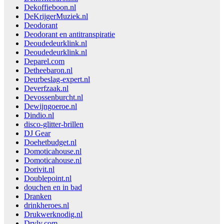
Dekoffieboon.nl
DeKrijgerMuziek.nl
Deodorant
Deodorant en antitranspiratie
Deoudedeurklink.nl
Deoudedeurklink.nl
Deparel.com
Detheebaron.nl
Deurbeslag-expert.nl
Deverfzaak.nl
Devossenburcht.nl
Dewijngoeroe.nl
Dindio.nl
disco-glitter-brillen
DJ Gear
Doehetbudget.nl
Domoticahouse.nl
Domoticahouse.nl
Dorivit.nl
Doublepoint.nl
douchen en in bad
Dranken
drinkheroes.nl
Drukwerknodig.nl
Dryly.com