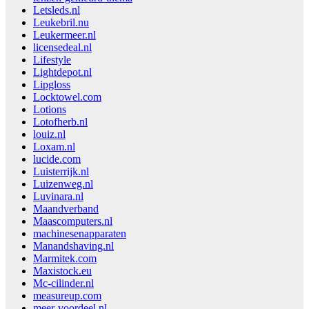
Letsleds.nl
Leukebril.nu
Leukermeer.nl
licensedeal.nl
Lifestyle
Lightdepot.nl
Lipgloss
Locktowel.com
Lotions
Lotofherb.nl
louiz.nl
Loxam.nl
lucide.com
Luisterrijk.nl
Luizenweg.nl
Luvinara.nl
Maandverband
Maascomputers.nl
machinesenapparaten
Manandshaving.nl
Marmitek.com
Maxistock.eu
Mc-cilinder.nl
measureup.com
meer-voordeel.nl