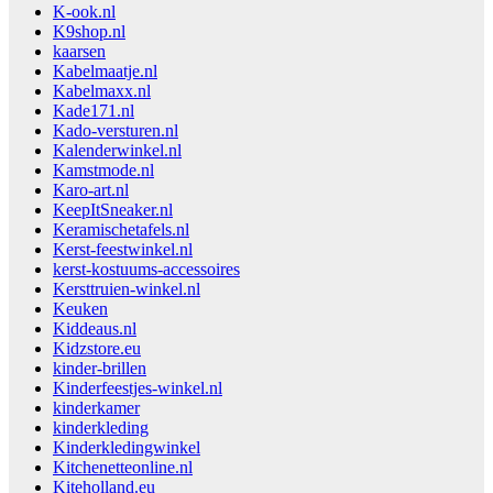
K-ook.nl
K9shop.nl
kaarsen
Kabelmaatje.nl
Kabelmaxx.nl
Kade171.nl
Kado-versturen.nl
Kalenderwinkel.nl
Kamstmode.nl
Karo-art.nl
KeepItSneaker.nl
Keramischetafels.nl
Kerst-feestwinkel.nl
kerst-kostuums-accessoires
Kersttruien-winkel.nl
Keuken
Kiddeaus.nl
Kidzstore.eu
kinder-brillen
Kinderfeestjes-winkel.nl
kinderkamer
kinderkleding
Kinderkledingwinkel
Kitchenetteonline.nl
Kiteholland.eu