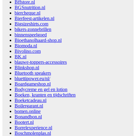
Bffstore.nl
BGSnutrition.nl
biercheque.nl
Bierfeest-artikelen.nl
Bigsizeshirts.com
bikers-zonnebrillen
binnenspeelgoed
Bioethanolhaard-shop.nl
Biomoda.nl
Bivolino.com
BK.nl
blauwe-toppers-accessoires
Blinkshop.nl
Bluetooth speakers
bluettipower.eu/nl/
Boardgameshop.nl
Bodycreme en gel en lotion
Boeken, kranten en tijdschriften
Boeketcadeau.nl
Boilergarant.nl
bomen.online
Bonandbon.nl
Bootert.nl
Borrelexperience.nl
Boschmolenplas.nl