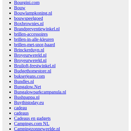
Bourgini.com
Bouw
Bouwlampkoning.nl
bouwspeelgoed
Boxbrownies.nl
Brandpreventiewinkel.nl
brillen-accessoires
brillen-in-alle-kleuren
brillen-met-snor-baard
Brinckerduyn.nl
Broyeurwereld.nl
Broyeurwereld.nl
Bruiloft-feestwinkel.nl
Budgethomestore.nl
bukserjeans.com
Bundles.nl
Bungalow.Net
Bungalowparkcampanula.nl
Bushpappa.nl
Buythistoday.eu
cadeau
cadeaus
Cadeaus en gadgets
Campings.com NL
Campingzonneweelde.nl