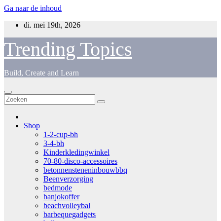
Ga naar de inhoud
di. mei 19th, 2026
Trending Topics
Build, Create and Learn
Shop
1-2-cup-bh
3-4-bh
Kinderkledingwinkel
70-80-disco-accessoires
betonnensteneninbouwbbq
Beenverzorging
bedmode
banjokoffer
beachvolleybal
barbequegadgets