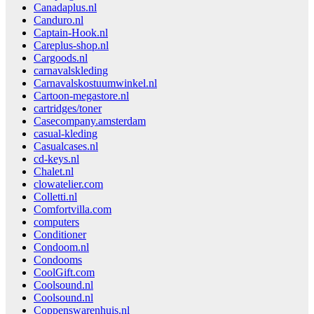
Canadaplus.nl
Canduro.nl
Captain-Hook.nl
Careplus-shop.nl
Cargoods.nl
carnavalskleding
Carnavalskostuumwinkel.nl
Cartoon-megastore.nl
cartridges/toner
Casecompany.amsterdam
casual-kleding
Casualcases.nl
cd-keys.nl
Chalet.nl
clowatelier.com
Colletti.nl
Comfortvilla.com
computers
Conditioner
Condoom.nl
Condooms
CoolGift.com
Coolsound.nl
Coolsound.nl
Coppenswarenhuis.nl