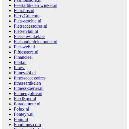
Fashionstore.nl
Feestartikelen-winkel.nl
Felixflos.nl
FerryGut.com
Fiets-stoeltje.nl
Fietsaccessoires.nl
Fietsen4all.nl
Fietsenwinkel.be
Fietsonderdelenoutlet.nl
Fietsweb.nl
Fiftiesstore.nl
Financieel
Fital.nl
fitness
Fitness24.nl
fitnessaccessoires
fitnessartikelen
Fitnesskoerier.nl
Flamengolife.nl
FlexiSpot.nl
floradamour.nl
Folux.nl
Fonteyn.nl
Fonu.nl
Foodimus.com