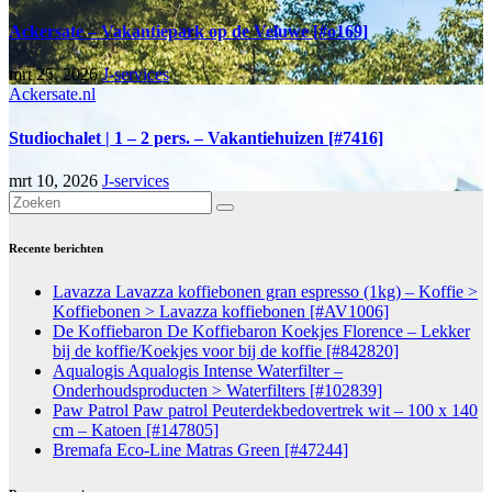
Ackersate – Vakantiepark op de Veluwe [#o169]
mrt 25, 2026
J-services
Ackersate.nl
Studiochalet | 1 – 2 pers. – Vakantiehuizen [#7416]
mrt 10, 2026
J-services
Recente berichten
Lavazza Lavazza koffiebonen gran espresso (1kg) – Koffie >
Koffiebonen > Lavazza koffiebonen [#AV1006]
De Koffiebaron De Koffiebaron Koekjes Florence – Lekker
bij de koffie/Koekjes voor bij de koffie [#842820]
Aqualogis Aqualogis Intense Waterfilter –
Onderhoudsproducten > Waterfilters [#102839]
Paw Patrol Paw patrol Peuterdekbedovertrek wit – 100 x 140
cm – Katoen [#147805]
Bremafa Eco-Line Matras Green [#47244]