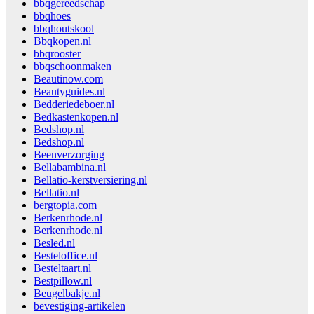
bbqgereedschap
bbqhoes
bbqhoutskool
Bbqkopen.nl
bbqrooster
bbqschoonmaken
Beautinow.com
Beautyguides.nl
Bedderiedeboer.nl
Bedkastenkopen.nl
Bedshop.nl
Bedshop.nl
Beenverzorging
Bellabambina.nl
Bellatio-kerstversiering.nl
Bellatio.nl
bergtopia.com
Berkenrhode.nl
Berkenrhode.nl
Besled.nl
Besteloffice.nl
Besteltaart.nl
Bestpillow.nl
Beugelbakje.nl
bevestiging-artikelen