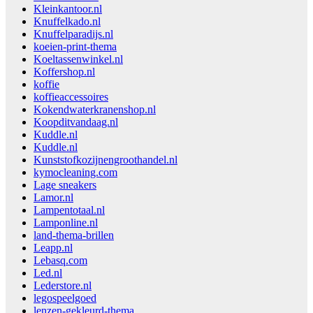
Kleinkantoor.nl
Knuffelkado.nl
Knuffelparadijs.nl
koeien-print-thema
Koeltassenwinkel.nl
Koffershop.nl
koffie
koffieaccessoires
Kokendwaterkranenshop.nl
Koopditvandaag.nl
Kuddle.nl
Kuddle.nl
Kunststofkozijnengroothandel.nl
kymocleaning.com
Lage sneakers
Lamor.nl
Lampentotaal.nl
Lamponline.nl
land-thema-brillen
Leapp.nl
Lebasq.com
Led.nl
Lederstore.nl
legospeelgoed
lenzen-gekleurd-thema