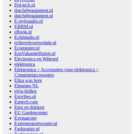
Dsl-tech.nl
dutchdjequipment.nl
dutchdjequipment.nl
E-styleaudio.nl
EBBM.nl
eBook.nl
Echtstudio.nl
echtveelvoorweinig.nl
Ecomputer.nl
EenVakantieHuisje.nl
Electronica en Witgoed
elektronica
Elektronica > Accessoires voor elektronica >
Computeraccessoires
Eliza was here
Elpumps NL
elvis-brillen
Erovibes.nl
Esrtech.com
Eten en drinken
EU Gardencenter
Evenaar.net
Extremesportscenter.nl
Fashionize.nl