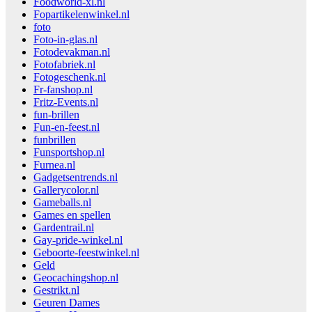
Foodworld-xl.nl
Fopartikelenwinkel.nl
foto
Foto-in-glas.nl
Fotodevakman.nl
Fotofabriek.nl
Fotogeschenk.nl
Fr-fanshop.nl
Fritz-Events.nl
fun-brillen
Fun-en-feest.nl
funbrillen
Funsportshop.nl
Furnea.nl
Gadgetsentrends.nl
Gallerycolor.nl
Gameballs.nl
Games en spellen
Gardentrail.nl
Gay-pride-winkel.nl
Geboorte-feestwinkel.nl
Geld
Geocachingshop.nl
Gestrikt.nl
Geuren Dames