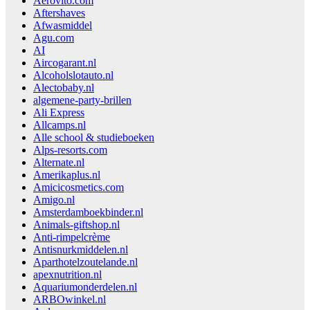
Aerovito.com
Aftershaves
Afwasmiddel
Agu.com
AI
Aircogarant.nl
Alcoholslotauto.nl
Alectobaby.nl
algemene-party-brillen
Ali Express
Allcamps.nl
Alle school & studieboeken
Alps-resorts.com
Alternate.nl
Amerikaplus.nl
Amicicosmetics.com
Amigo.nl
Amsterdamboekbinder.nl
Animals-giftshop.nl
Anti-rimpelcrème
Antisnurkmiddelen.nl
Aparthotelzoutelande.nl
apexnutrition.nl
Aquariumonderdelen.nl
ARBOwinkel.nl