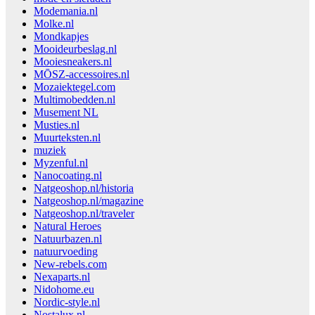
Modemania.nl
Molke.nl
Mondkapjes
Mooideurbeslag.nl
Mooiesneakers.nl
MŌSZ-accessoires.nl
Mozaiektegel.com
Multimobedden.nl
Musement NL
Musties.nl
Muurteksten.nl
muziek
Myzenful.nl
Nanocoating.nl
Natgeoshop.nl/historia
Natgeoshop.nl/magazine
Natgeoshop.nl/traveler
Natural Heroes
Natuurbazen.nl
natuurvoeding
New-rebels.com
Nexaparts.nl
Nidohome.eu
Nordic-style.nl
Nostalux.nl