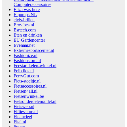
Computeraccessoires
Eliza was here
Elpumps NL
elvis-brillen
Erovibes.nl
Esrtech.com
Eten en drinken
EU Gardencenter
Evenaar.net
Extremesportscenter.nl
Fashionize.nl
Fashionstore.nl
Feestartikelen-winkel.nl
Felixflos.nl
FerryGut.com
Fiets-stoeltje.nl
Fietsaccessoires.nl
Fietsen4all.nl
Fietsenwinkel.be
Fietsonderdelenoutlet.nl
Fietsweb.nl
Fiftiesstore.nl
Financieel
Fital.nl
fitness