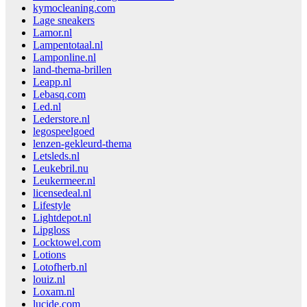
kymocleaning.com
Lage sneakers
Lamor.nl
Lampentotaal.nl
Lamponline.nl
land-thema-brillen
Leapp.nl
Lebasq.com
Led.nl
Lederstore.nl
legospeelgoed
lenzen-gekleurd-thema
Letsleds.nl
Leukebril.nu
Leukermeer.nl
licensedeal.nl
Lifestyle
Lightdepot.nl
Lipgloss
Locktowel.com
Lotions
Lotofherb.nl
louiz.nl
Loxam.nl
lucide.com