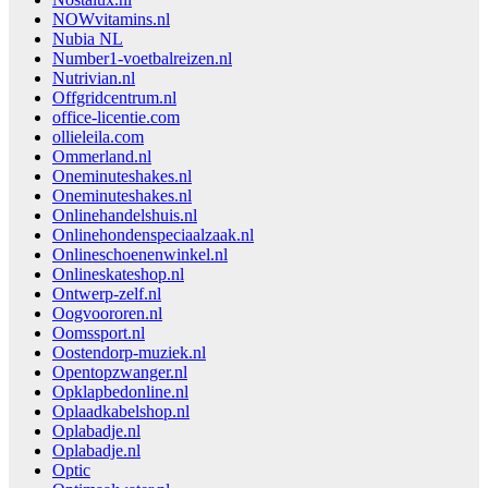
NOWvitamins.nl
Nubia NL
Number1-voetbalreizen.nl
Nutrivian.nl
Offgridcentrum.nl
office-licentie.com
ollieleila.com
Ommerland.nl
Oneminuteshakes.nl
Oneminuteshakes.nl
Onlinehandelshuis.nl
Onlinehondenspeciaalzaak.nl
Onlineschoenenwinkel.nl
Onlineskateshop.nl
Ontwerp-zelf.nl
Oogvoororen.nl
Oomssport.nl
Oostendorp-muziek.nl
Opentopzwanger.nl
Opklapbedonline.nl
Oplaadkabelshop.nl
Oplabadje.nl
Oplabadje.nl
Optic