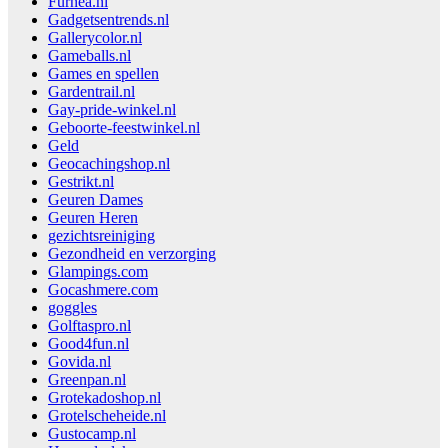
Furnea.nl
Gadgetsentrends.nl
Gallerycolor.nl
Gameballs.nl
Games en spellen
Gardentrail.nl
Gay-pride-winkel.nl
Geboorte-feestwinkel.nl
Geld
Geocachingshop.nl
Gestrikt.nl
Geuren Dames
Geuren Heren
gezichtsreiniging
Gezondheid en verzorging
Glampings.com
Gocashmere.com
goggles
Golftaspro.nl
Good4fun.nl
Govida.nl
Greenpan.nl
Grotekadoshop.nl
Grotelscheheide.nl
Gustocamp.nl