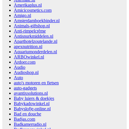
Amerikaplus.nl
Amicicosmetics.com
Amigo.nl
Amsterdamboekbinder.nl
Animals-giftshop.nl
Anti-rimpelcrème
Antisnurkmiddelen.nl
Aparthotelzoutelande.nl
apexnutrition.nl
Aquariumonderdelen.nl
ARBOwinkel.nl
Ardoer.com
Audio
Audioshop.nl
Auto
auto's motoren en fietsen
auto-gadgets
avantixsolutions.nl
Baby luiers & doekjes
Babykadowinkel.nl
Babyslofje-online.nl
Bad en douche
Badjas.com
Badkamerradio.nl