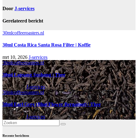
Door
J-services
Gerelateerd bericht
30mlcoffeeroasters.nl
30ml Costa Rica Santa Rosa Filter | Koffie
mrt 10, 2026
J-services
30mlcoffeeroasters.nl
30ml Lapsang Sushong | Thee
mrt 9, 2026
J-services
30mlcoffeeroasters.nl
30ml Earl Grey (Blue Flower Bergamot) | Thee
mrt 7, 2026
J-services
Recente berichten