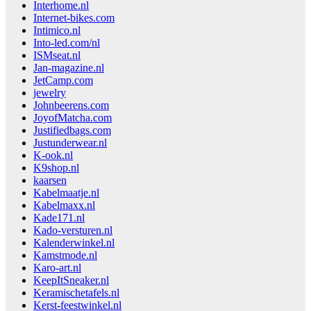
Interhome.nl
Internet-bikes.com
Intimico.nl
Into-led.com/nl
ISMseat.nl
Jan-magazine.nl
JetCamp.com
jewelry
Johnbeerens.com
JoyofMatcha.com
Justifiedbags.com
Justunderwear.nl
K-ook.nl
K9shop.nl
kaarsen
Kabelmaatje.nl
Kabelmaxx.nl
Kade171.nl
Kado-versturen.nl
Kalenderwinkel.nl
Kamstmode.nl
Karo-art.nl
KeepItSneaker.nl
Keramischetafels.nl
Kerst-feestwinkel.nl