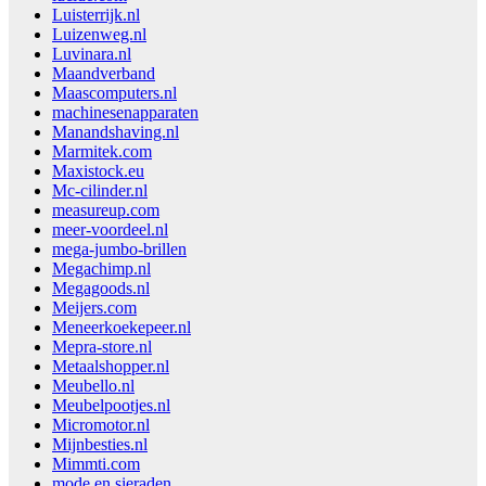
Luisterrijk.nl
Luizenweg.nl
Luvinara.nl
Maandverband
Maascomputers.nl
machinesenapparaten
Manandshaving.nl
Marmitek.com
Maxistock.eu
Mc-cilinder.nl
measureup.com
meer-voordeel.nl
mega-jumbo-brillen
Megachimp.nl
Megagoods.nl
Meijers.com
Meneerkoekepeer.nl
Mepra-store.nl
Metaalshopper.nl
Meubello.nl
Meubelpootjes.nl
Micromotor.nl
Mijnbesties.nl
Mimmti.com
mode en sieraden