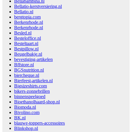
Bellabambina.nl
Bellatio-kerstversiering.nl
Bellatio.nl
bergtopia.com
Berkenrhode.nl
Berkenrhode.nl
Besled.nl
Besteloffice.nl
Besteltaart.nl
Bestpillow.nl
Beugelbakje.nl
bevestiging-artikelen
Bffstore.nl
BGSnutrition.nl
biercheque.nl
Bierfeest-artikelen.nl
Bigsizeshirts.com
bikers-zonnebrillen
binnenspeelgoed
Bioethanolhaard-shop.nl
Biomoda.nl
Bivolino.com
BK.nl
blauwe-toppers-accessoires
Blinkshop.nl