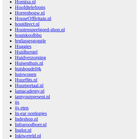
Homixa.nl
Hoofdtelefoons
Horrenbouw.nl
HouseOfBritain.nl
houtdirect.nl
Houtenspeelgoed-shop.nl
houtskoolbbq
hrglassesgoggle
Huggies
Huidherstel
Huidverzorging
Huisenthuis.nl
huishoudelijk
huiswonen
Huurflits.nl
Huurportaal.nl
Iamacademy.nl
iamyourpresent.nl
ijs
ijs eten
In-ear oordopjes
Indeshop.nl
Infraroodboer.nl
Inglot.nl
Inktwereld.nl