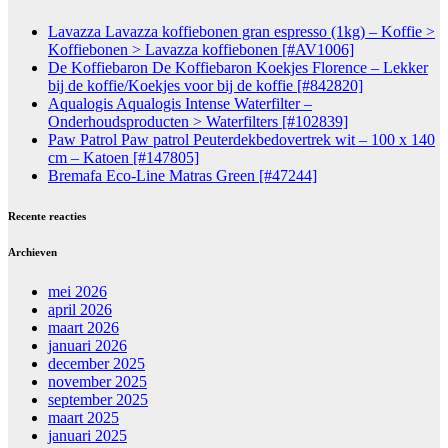
Lavazza Lavazza koffiebonen gran espresso (1kg) – Koffie >
Koffiebonen > Lavazza koffiebonen [#AV1006]
De Koffiebaron De Koffiebaron Koekjes Florence – Lekker
bij de koffie/Koekjes voor bij de koffie [#842820]
Aqualogis Aqualogis Intense Waterfilter –
Onderhoudsproducten > Waterfilters [#102839]
Paw Patrol Paw patrol Peuterdekbedovertrek wit – 100 x 140
cm – Katoen [#147805]
Bremafa Eco-Line Matras Green [#47244]
Recente reacties
Archieven
mei 2026
april 2026
maart 2026
januari 2026
december 2025
november 2025
september 2025
maart 2025
januari 2025