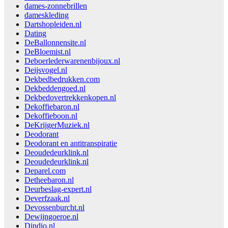
dames-zonnebrillen
dameskleding
Dartshopleiden.nl
Dating
DeBallonnensite.nl
DeBloemist.nl
Deboerlederwarenenbijoux.nl
Deijsvogel.nl
Dekbedbedrukken.com
Dekbeddengoed.nl
Dekbedovertrekkenkopen.nl
Dekoffiebaron.nl
Dekoffieboon.nl
DeKrijgerMuziek.nl
Deodorant
Deodorant en antitranspiratie
Deoudedeurklink.nl
Deoudedeurklink.nl
Deparel.com
Detheebaron.nl
Deurbeslag-expert.nl
Deverfzaak.nl
Devossenburcht.nl
Dewijngoeroe.nl
Dindio.nl