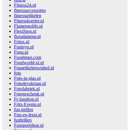
Fitness24.nl
fitnessaccessoires
fitnessartikelen
Fitnesskoerier.nl
Flamengolife.nl
FlexiSpot.nl
floradamour.nl
Folux.nl
Fonteyn.nl
Fonu.nl
Foodimus.com
Foodworld-xl.nl
Fopartikelenwinkel.nl
foto
Foto-in-glas.nl
Fotodevakman.nl
Fotofabriek.nl
Fotogeschenk.nl
Fr-fanshop.nl
Fritz-Events.nl
fun-brillen
Fun-en-feest.nl
funbrillen
Funsportshop.nl