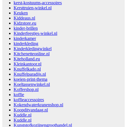
kerst-kostuums-accessoires
Kersttruien-winkel.nl
Keuken
Kiddeaus.nl
Kidzstore.eu
kinder-brillen
Kinderfeestjes-winkel.nl
kinderkamer
kinderkleding
Kinderkledingwinkel
Kitchenetteonline.nl
Kiteholland.eu
Kleinkantoor.nl
Knuffelkado.nl
Knuffelparadijs.nl
koeien-print-thema
Koeltassenwinkel.nl
Koffershop.nl
koffie
koffieaccessoires
Kokendwaterkranenshop.nl
Koopditvandaag.nl
Kuddle.nl
Kuddle.nl
Kunststofkozijnengroothandel.nl