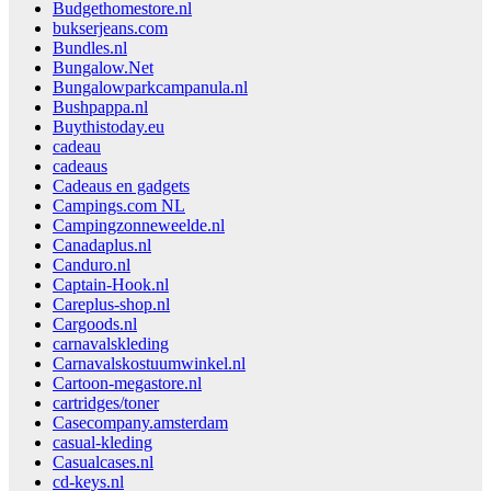
Budgethomestore.nl
bukserjeans.com
Bundles.nl
Bungalow.Net
Bungalowparkcampanula.nl
Bushpappa.nl
Buythistoday.eu
cadeau
cadeaus
Cadeaus en gadgets
Campings.com NL
Campingzonneweelde.nl
Canadaplus.nl
Canduro.nl
Captain-Hook.nl
Careplus-shop.nl
Cargoods.nl
carnavalskleding
Carnavalskostuumwinkel.nl
Cartoon-megastore.nl
cartridges/toner
Casecompany.amsterdam
casual-kleding
Casualcases.nl
cd-keys.nl