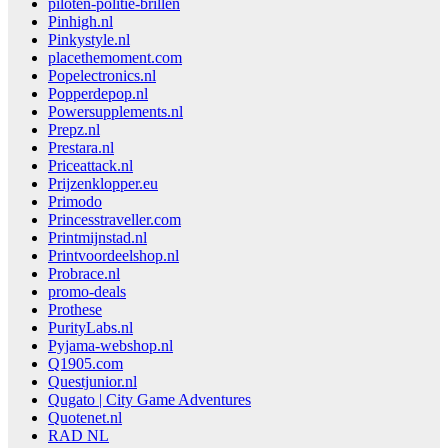
piloten-politie-brillen
Pinhigh.nl
Pinkystyle.nl
placethemoment.com
Popelectronics.nl
Popperdepop.nl
Powersupplements.nl
Prepz.nl
Prestara.nl
Priceattack.nl
Prijzenklopper.eu
Primodo
Princesstraveller.com
Printmijnstad.nl
Printvoordeelshop.nl
Probrace.nl
promo-deals
Prothese
PurityLabs.nl
Pyjama-webshop.nl
Q1905.com
Questjunior.nl
Qugato | City Game Adventures
Quotenet.nl
RAD NL