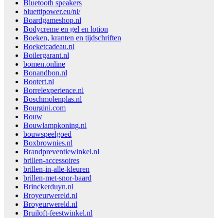
Bluetooth speakers
bluettipower.eu/nl/
Boardgameshop.nl
Bodycreme en gel en lotion
Boeken, kranten en tijdschriften
Boeketcadeau.nl
Boilergarant.nl
bomen.online
Bonandbon.nl
Bootert.nl
Borrelexperience.nl
Boschmolenplas.nl
Bourgini.com
Bouw
Bouwlampkoning.nl
bouwspeelgoed
Boxbrownies.nl
Brandpreventiewinkel.nl
brillen-accessoires
brillen-in-alle-kleuren
brillen-met-snor-baard
Brinckerduyn.nl
Broyeurwereld.nl
Broyeurwereld.nl
Bruiloft-feestwinkel.nl