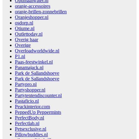
Optimaalwater.nl
oranje-accessoires
oranje-brillen-zonnebrillen
Oranjeshopper.nl
osdorp.nl
Otiume.nl
Outlettoday.nl
Overig haar
Overige
Overloadworldwide.nl
P1.nl
Paas-feestwinkel.nl
Panamajack.nl
Park de Sallandshoeve
Park de Sallandshoeve
Partypro.nl
Partyshopper.nl
Partytentendiscounter.nl
Pastaficio.nl
Peackinterior.com
PeppedUp Peppermints
PerfectBody.nl
Perfectlab.nl
Petsexclusive.nl
Pillowbuddies.nl