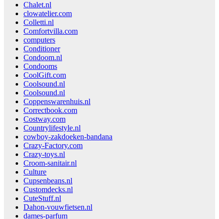
Chalet.nl
clowatelier.com
Colletti.nl
Comfortvilla.com
computers
Conditioner
Condoom.nl
Condooms
CoolGift.com
Coolsound.nl
Coolsound.nl
Coppenswarenhuis.nl
Correctbook.com
Costway.com
Countrylifestyle.nl
cowboy-zakdoeken-bandana
Crazy-Factory.com
Crazy-toys.nl
Croom-sanitair.nl
Culture
Cupsenbeans.nl
Customdecks.nl
CuteStuff.nl
Dahon-vouwfietsen.nl
dames-parfum