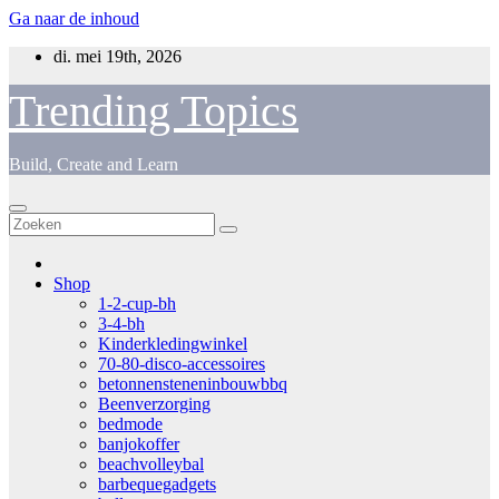
Ga naar de inhoud
di. mei 19th, 2026
Trending Topics
Build, Create and Learn
Shop
1-2-cup-bh
3-4-bh
Kinderkledingwinkel
70-80-disco-accessoires
betonnensteneninbouwbbq
Beenverzorging
bedmode
banjokoffer
beachvolleybal
barbequegadgets