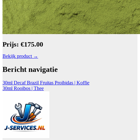
Prijs: €175.00
Bekijk product →
Bericht navigatie
30ml Decaf Brazil Fruitas Proibidas | Koffie
30ml Rooibos | Thee