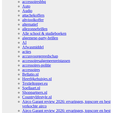
accessoiresbbq
Auto
Audio
attachekoffers
altvioolkoffer
alternatief
allezonnebrillen
Alle school & studieboeken
algemene-party-brillen
AI
Afwasmiddel
acties
accusvoorgereedschap
accessoiresalgemeenreistassen
accessoires-politie
accessoires
Bellatio.nl
Heerlijkehuisjes.nl
Textieltopper.eu
Soellaart.nl
Shoppartners.nl
Countrylifestyle.nl
Airco Garant review 2026: ervaringen, topscore en best
verkochte airco
Airco Garant review 2026: ervaringen, topscore en best