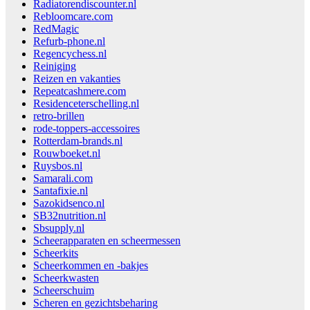
Radiatorendiscounter.nl
Rebloomcare.com
RedMagic
Refurb-phone.nl
Regencychess.nl
Reiniging
Reizen en vakanties
Repeatcashmere.com
Residenceterschelling.nl
retro-brillen
rode-toppers-accessoires
Rotterdam-brands.nl
Rouwboeket.nl
Ruysbos.nl
Samarali.com
Santafixie.nl
Sazokidsenco.nl
SB32nutrition.nl
Sbsupply.nl
Scheerapparaten en scheermessen
Scheerkits
Scheerkommen en -bakjes
Scheerkwasten
Scheerschuim
Scheren en gezichtsbeharing