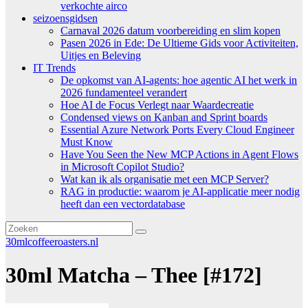
verkochte airco
seizoensgidsen
Carnaval 2026 datum voorbereiding en slim kopen
Pasen 2026 in Ede: De Ultieme Gids voor Activiteiten,
Uitjes en Beleving
IT Trends
De opkomst van AI-agents: hoe agentic AI het werk in
2026 fundamenteel verandert
Hoe AI de Focus Verlegt naar Waardecreatie
Condensed views on Kanban and Sprint boards
Essential Azure Network Ports Every Cloud Engineer
Must Know
Have You Seen the New MCP Actions in Agent Flows
in Microsoft Copilot Studio?
Wat kan ik als organisatie met een MCP Server?
RAG in productie: waarom je AI-applicatie meer nodig
heeft dan een vectordatabase
30mlcoffeeroasters.nl
30ml Matcha – Thee [#172]