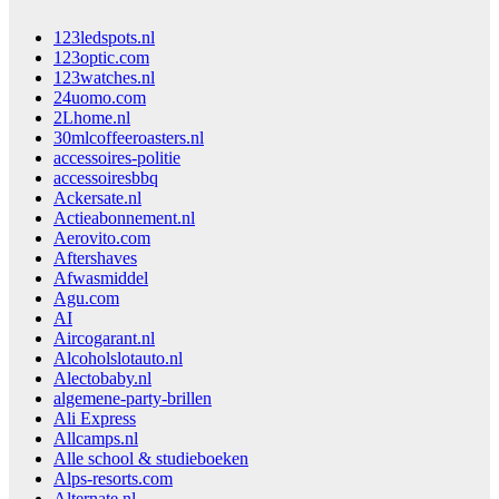
123ledspots.nl
123optic.com
123watches.nl
24uomo.com
2Lhome.nl
30mlcoffeeroasters.nl
accessoires-politie
accessoiresbbq
Ackersate.nl
Actieabonnement.nl
Aerovito.com
Aftershaves
Afwasmiddel
Agu.com
AI
Aircogarant.nl
Alcoholslotauto.nl
Alectobaby.nl
algemene-party-brillen
Ali Express
Allcamps.nl
Alle school & studieboeken
Alps-resorts.com
Alternate.nl