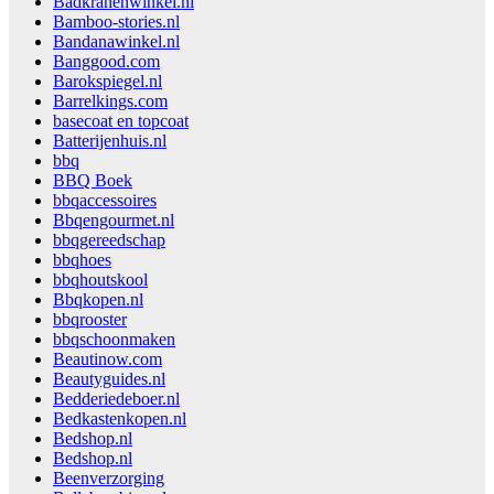
Badkranenwinkel.nl
Bamboo-stories.nl
Bandanawinkel.nl
Banggood.com
Barokspiegel.nl
Barrelkings.com
basecoat en topcoat
Batterijenhuis.nl
bbq
BBQ Boek
bbqaccessoires
Bbqengourmet.nl
bbqgereedschap
bbqhoes
bbqhoutskool
Bbqkopen.nl
bbqrooster
bbqschoonmaken
Beautinow.com
Beautyguides.nl
Bedderiedeboer.nl
Bedkastenkopen.nl
Bedshop.nl
Bedshop.nl
Beenverzorging