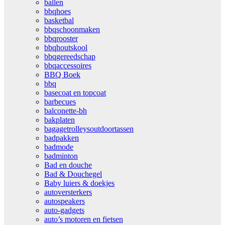
ballen
bbqhoes
basketbal
bbqschoonmaken
bbqrooster
bbqhoutskool
bbqgereedschap
bbqaccessoires
BBQ Boek
bbq
basecoat en topcoat
barbecues
balconette-bh
bakplaten
bagagetrolleysoutdoortassen
badpakken
badmode
badminton
Bad en douche
Bad & Douchegel
Baby luiers & doekjes
autoversterkers
autospeakers
auto-gadgets
auto’s motoren en fietsen