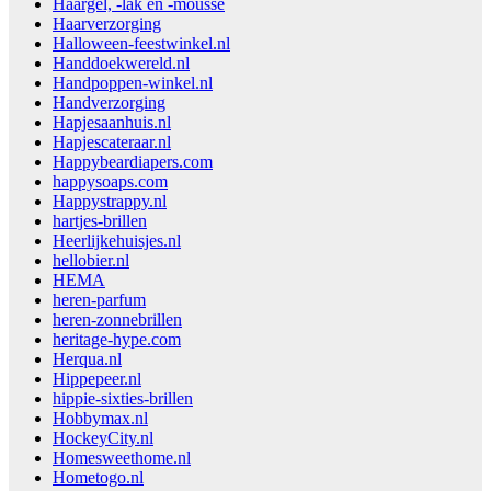
Haargel, -lak en -mousse
Haarverzorging
Halloween-feestwinkel.nl
Handdoekwereld.nl
Handpoppen-winkel.nl
Handverzorging
Hapjesaanhuis.nl
Hapjescateraar.nl
Happybeardiapers.com
happysoaps.com
Happystrappy.nl
hartjes-brillen
Heerlijkehuisjes.nl
hellobier.nl
HEMA
heren-parfum
heren-zonnebrillen
heritage-hype.com
Herqua.nl
Hippepeer.nl
hippie-sixties-brillen
Hobbymax.nl
HockeyCity.nl
Homesweethome.nl
Hometogo.nl